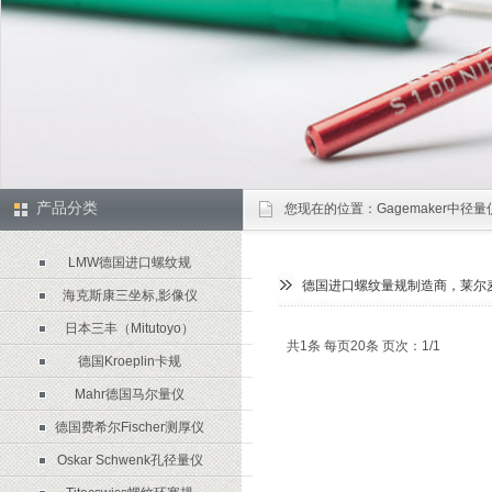
产品分类
您现在的位置：
Gagemaker中径
LMW德国进口螺纹规
德国进口螺纹量规制造商，莱尔麦
海克斯康三坐标,影像仪
日本三丰（Mitutoyo）
共1条 每页20条 页次：1/1
德国Kroeplin卡规
Mahr德国马尔量仪
德国费希尔Fischer测厚仪
Oskar Schwenk孔径量仪