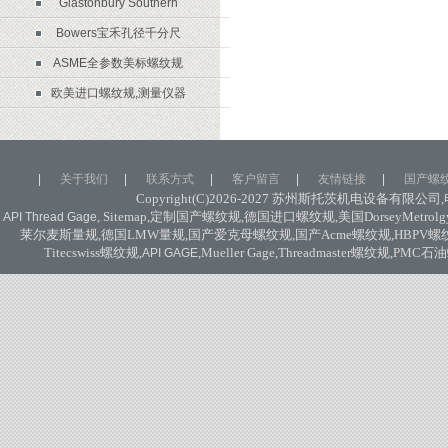
Glastonbury Southern
Bowers宝禾孔径千分尺
ASME全参数美标螺纹规
欧美进口螺纹规,测量仪器
|
关于我们
|
联系方式
|
客户留言
|
友情链接
|
国产螺
Copyright(C)2026-2027
苏州斯托茨机电设备有限公司
,
, Sitemap,
定制国产螺纹规
,
德国进口螺纹规
,
美国
DorseyMetrolg
API Thread Gage
莱尔麦斯量规
,
德国
LMW
量规
,
国产爱克母螺纹规
,
国产
Acme
螺纹规
,HBPV
螺
Titecswiss
螺纹规
,
,Mueller Gage,Threadmaster
螺纹规
,PMC
石油
API GAGE