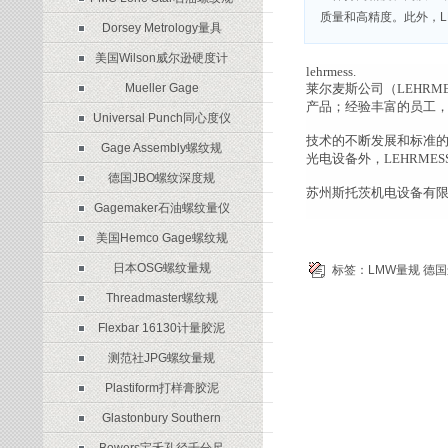
质量和高精度。此外，L
Dorsey Metrology量具
美国Wilson威尔逊硬度计
lehrmess.
Mueller Gage
莱尔麦斯公司（LEHR
产品；经验丰富的员工
Universal Punch同心度仪
技术的不断发展和标准
Gage Assembly螺纹规
光电设备外，LEHRM
德国JBO螺纹深度规
苏州斯托茨机电设备有
Gagemaker石油螺纹量仪
美国Hemco Gage螺纹规
日本OSG螺纹量规
标签：
LMW量规
德国
Threadmaster螺纹规
Flexbar 16130计量胶泥
测范社JPG螺纹量规
Plastiform打样膏胶泥
Glastonbury Southern