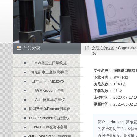
产品分类
您现在的位置：
Gagema
级
LMW德国进口螺纹规
文件名称：
德国进口螺纹
海克斯康三坐标,影像仪
下载分类：
资料下载
日本三丰（Mitutoyo）
浏览次数：
1940 次
德国Kroeplin卡规
下载次数：
46 次
上传时间：
2020-07-17 1
Mahr德国马尔量仪
更新时间：
2026-03-02 1
德国费希尔Fischer测厚仪
Oskar Schwenk孔径量仪
简介：lehrmess.
Titecswiss螺纹环塞规
为客户定制产品；经验
直保持高精度、高质量，
PMC Lone Star石油螺纹规