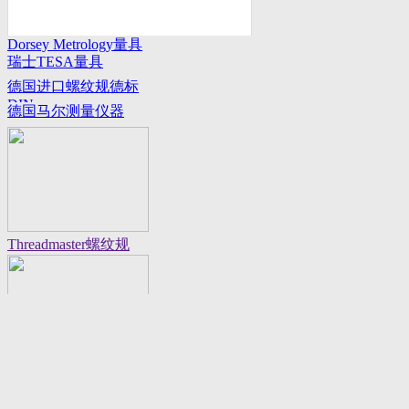
Dorsey Metrology量具
瑞士TESA量具
系列
德国进口螺纹规德标
DIN
德国马尔测量仪器
Threadmaster螺纹规
Flexbar 16130