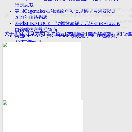
付数量首超空客
行副总裁
Copyright(C)2026-2027
苏州斯托茨机电设备有限公
美国Gagemaker石油螺纹单项仪规格型号列表以及
API Thread Gage
, Sitemap,
定制国产螺纹规
,
德国进口螺纹规
,
美国
DorseyMetrol
2023年价格列表
莱尔麦斯量规
,
德国
LMW
量规
,
国产爱克母螺纹规
,
国产
Acme
螺纹规
,HBPV
苏州SPIRALOCK自锁螺纹塞规，无锡SPIRALOCK
Titecswiss
螺纹规
,
API GAGE
,Mueller Gage,Threadmaster
螺纹规
,PMC
石
自锁螺纹塞规经销商
|
关于我们
|
联系方式
|
客户留言
|
友情链接
|
国产螺纹规厂家
|
德
美国GF GAGE，Greenfield 螺纹规，NPTF螺纹规、
ANPT螺纹规
德国LMW进口UNJ螺纹环塞规与美国VTG进口UNJ
环塞规的区别
中国计量院为“夸父一号”卫星载荷提供标定
美国NDT Supply.com, Inc.中国区服务商，可以提供
优质的NDT服务
新能源汽车产业计量研讨会在中国计量科学研究院
成功举办