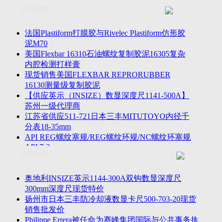
联系方式
士TESA测高仪、德国Mahr马尔粗糙度仪、数显深度尺、东精
公司新闻
客户留言
密圆度仪、Marposs气动量仪、Trimos测高仪、海克斯康三坐标
诚聘英才
影像仪、英国Zodiac gauge、英国Original Gauge螺纹规等。
法国Plastiform打膜胶与Rivelec Plastiform仿形胶
泥M70
美国Flexbar 16310石油螺纹复制胶泥16305复杂
内腔检测打样膏
现货销售美国FLEXBAR REPRORUBBER
16130测量级复制胶泥
【供应英示（INSIZE）数显深度尺1141-500A】
苏州一级代理商
江苏省供应511-721日本三丰MITUTOYO内径千
分表18-35mm
API REG螺纹塞规/REG螺纹环规/NC螺纹环塞规
API 7-2
行业动态
苏州市万濠卧式投影仪CPJ-3020W/CPJ-4025W代
理商
美国B2段差尺/间隙段差尺GAPSG/NMSG/GRIP-
奥地利INSIZE英示1144-300A双钩数显深度尺
004/CFM-095代理商
300mm深度尺现货特价
2023年美国Universal Punch圆度仪价格表，国产
扬州市日本三丰防冷却液数显卡尺500-703-20现货
定制跳动量仪
销售批发价
波音一季度营收增近三成超预期，近五年季度交
Philippe Errera被任命为赛峰集团国际与公共事务执