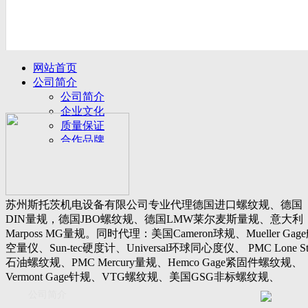
网站首页
公司简介
公司简介
企业文化
质量保证
合作品牌
名誉客户
产品展示
新闻动态
公司新闻
苏州斯托茨机电设备有限公司专业代理德国进口螺纹规、德国
行业动态
DIN量规，德国JBO螺纹规、德国LMW莱尔麦斯量规、意大利
设备展厅
Marposs MG量规。同时代理：美国Cameron球规、Mueller Gag
资料下载
空量仪、Sun-tec硬度计、Universal环球同心度仪、 PMC Lone St
视频下载
石油螺纹规、PMC Mercury量规、Hemco Gage紧固件螺纹规、
资料下载
Vermont Gage针规、VTG螺纹规、美国GSG非标螺纹规、
软件下载
Threadcheck航空螺纹规、 Westport医疗螺纹规、英国Threadmast
公司简介
联系我们
惠氏螺纹规、Tru-thread石油螺纹规、美国Gagemaker单项仪，