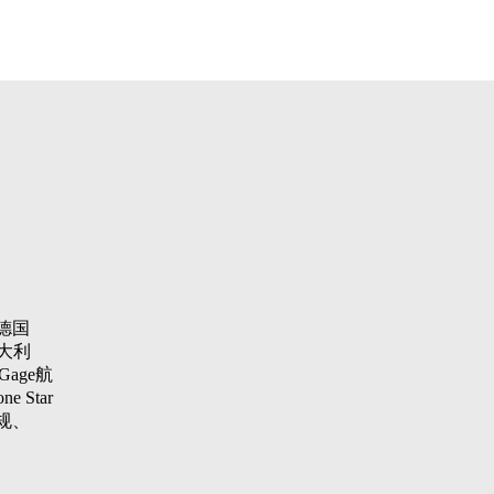
德国
大利
Gage航
 Star
纹规、
aster
项仪，瑞