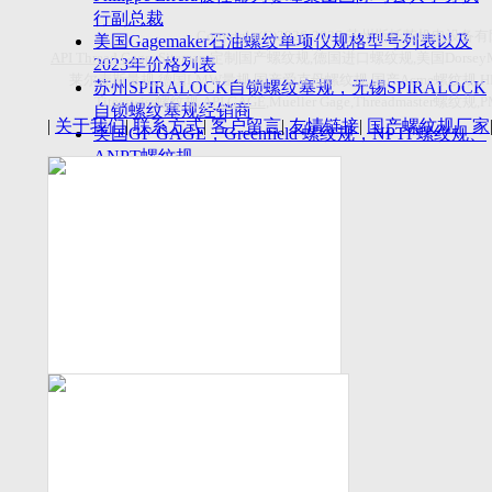
付数量首超空客
行副总裁
Copyright(C)2026-2027
苏州斯托茨机电设备有
美国Gagemaker石油螺纹单项仪规格型号列表以及
API Thread Gage
, Sitemap,
定制国产螺纹规
,
德国进口螺纹规
,
美国
Dorsey
2023年价格列表
莱尔麦斯量规
,
德国
LMW
量规
,
国产爱克母螺纹规
,
国产
Acme
螺纹规
,
苏州SPIRALOCK自锁螺纹塞规，无锡SPIRALOCK
Titecswiss
螺纹规
,
API GAGE
,Mueller Gage,Threadmaster
螺纹规
,
自锁螺纹塞规经销商
|
关于我们
|
联系方式
|
客户留言
|
友情链接
|
国产螺纹规厂家
美国GF GAGE，Greenfield 螺纹规，NPTF螺纹规、
ANPT螺纹规
德国LMW进口UNJ螺纹环塞规与美国VTG进口UNJ
环塞规的区别
中国计量院为“夸父一号”卫星载荷提供标定
美国NDT Supply.com, Inc.中国区服务商，可以提供
优质的NDT服务
新能源汽车产业计量研讨会在中国计量科学研究院
成功举办