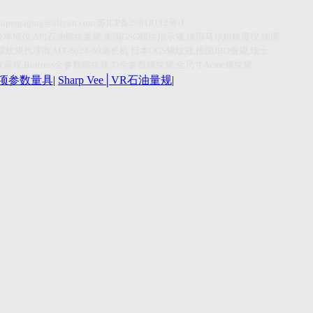
supergaging@aliyun.com
苏
ICP
备
20018112
号
-1
纹单项仪
,API
石油螺纹量规
,
美国
GSG
螺纹指示规
,
德国马尔粗糙度仪
,
德国
螺纹规代理商
,MT-3024-50
测长机
日本
OGS
螺纹规
,
德国
JBO
量规
,
瑞士
纹塞规
,Buttress
全参数螺纹规
,Tr
全参数螺纹规
,
全尺寸
Acme
螺纹规
r单项参数量具
|
Sharp Vee│VR石油量规
|