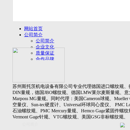
网站首页
公司简介
公司简介
企业文化
质量保证
合作品牌
名誉客户
产品展示
新闻动态
公司新闻
苏州斯托茨机电设备有限公司专业代理德国进口螺纹规、
行业动态
DIN量规，德国JBO螺纹规、德国LMW莱尔麦斯量规、意
设备展厅
Marposs MG量规。同时代理：美国Cameron球规、Mueller 
资料下载
空量仪、Sun-tec硬度计、Universal环球同心度仪、 PMC Lone
视频下载
石油螺纹规、PMC Mercury量规、Hemco Gage紧固件螺
资料下载
Vermont Gage针规、VTG螺纹规、美国GSG非标螺纹规、
软件下载
Threadcheck航空螺纹规、 Westport医疗螺纹规、英国Threadm
公司简介
联系我们
惠氏螺纹规、Tru-thread石油螺纹规、美国Gagemaker单