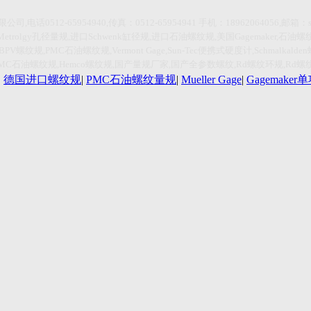
限公司
,
电话
0512-65954940,传真：0512-65954941
手机：
18962064056,
邮箱：
Metrolgy
孔径量规
,
进口
Schwenk
缸径规
,
进口石油螺纹规
,
美国
Gagemaker,
石油螺
HBPV
螺纹规
,PMC
石油螺纹规
,Vermont Gage,Sun-Tec
便携式硬度计
,Schmalkalden
PMC
石油螺纹规
,Hemco
螺纹规
,
国产量规厂家
,
国产全参数螺纹
,Rd
螺纹环规
,Rd
螺
|
德国进口螺纹规
|
PMC石油螺纹量规
|
Mueller Gage
|
Gagemake