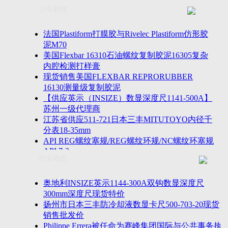
联系方式
士TESA测高仪、德国Mahr马尔粗糙度仪、数显深度尺、
公司新闻
客户留言
密圆度仪、Marposs气动量仪、Trimos测高仪、海克斯康
诚聘英才
影像仪、英国Zodiac gauge、英国Original Gauge螺纹规等
法国Plastiform打膜胶与Rivelec Plastiform仿形胶
泥M70
美国Flexbar 16310石油螺纹复制胶泥16305复杂
内腔检测打样膏
现货销售美国FLEXBAR REPRORUBBER
16130测量级复制胶泥
【供应英示（INSIZE）数显深度尺1141-500A】
苏州一级代理商
江苏省供应511-721日本三丰MITUTOYO内径千
分表18-35mm
API REG螺纹塞规/REG螺纹环规/NC螺纹环塞规
API 7-2
行业动态
苏州市万濠卧式投影仪CPJ-3020W/CPJ-4025W代
理商
美国B2段差尺/间隙段差尺GAPSG/NMSG/GRIP-
奥地利INSIZE英示1144-300A双钩数显深度尺
004/CFM-095代理商
300mm深度尺现货特价
2023年美国Universal Punch圆度仪价格表，国产
扬州市日本三丰防冷却液数显卡尺500-703-20现货
定制跳动量仪
销售批发价
波音一季度营收增近三成超预期，近五年季度交
Philippe Errera被任命为赛峰集团国际与公共事务执