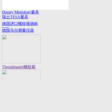
Dorsey Metrology量具
瑞士TESA量具
系列
德国进口螺纹规德标
DIN
德国马尔测量仪器
Threadmaster螺纹规
Flexbar 16130