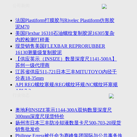
联系方式
士TESA测高仪、德国Mahr马尔粗糙度仪、数显深度尺、东精
公司新闻
客户留言
密圆度仪、Marposs气动量仪、Trimos测高仪、海克斯康三坐标
诚聘英才
影像仪、英国Zodiac gauge、英国Original Gauge螺纹规等。
法国Plastiform打膜胶与Rivelec Plastiform仿形胶
泥M70
美国Flexbar 16310石油螺纹复制胶泥16305复杂
内腔检测打样膏
现货销售美国FLEXBAR REPRORUBBER
16130测量级复制胶泥
【供应英示（INSIZE）数显深度尺1141-500A】
苏州一级代理商
江苏省供应511-721日本三丰MITUTOYO内径千
分表18-35mm
API REG螺纹塞规/REG螺纹环规/NC螺纹环塞规
API 7-2
行业动态
苏州市万濠卧式投影仪CPJ-3020W/CPJ-4025W代
理商
美国B2段差尺/间隙段差尺GAPSG/NMSG/GRIP-
奥地利INSIZE英示1144-300A双钩数显深度尺
004/CFM-095代理商
300mm深度尺现货特价
2023年美国Universal Punch圆度仪价格表，国产
扬州市日本三丰防冷却液数显卡尺500-703-20现货
定制跳动量仪
销售批发价
波音一季度营收增近三成超预期，近五年季度交
Philippe Errera被任命为赛峰集团国际与公共事务执