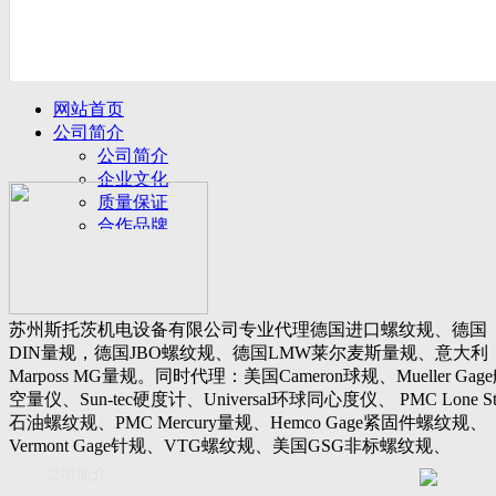
网站首页
公司简介
公司简介
企业文化
质量保证
合作品牌
名誉客户
产品展示
新闻动态
公司新闻
苏州斯托茨机电设备有限公司专业代理德国进口螺纹规、德国
行业动态
DIN量规，德国JBO螺纹规、德国LMW莱尔麦斯量规、意大利
设备展厅
Marposs MG量规。同时代理：美国Cameron球规、Mueller Gag
资料下载
空量仪、Sun-tec硬度计、Universal环球同心度仪、 PMC Lone St
视频下载
石油螺纹规、PMC Mercury量规、Hemco Gage紧固件螺纹规、
资料下载
Vermont Gage针规、VTG螺纹规、美国GSG非标螺纹规、
软件下载
Threadcheck航空螺纹规、 Westport医疗螺纹规、英国Threadmast
公司简介
联系我们
惠氏螺纹规、Tru-thread石油螺纹规、美国Gagemaker单项仪，