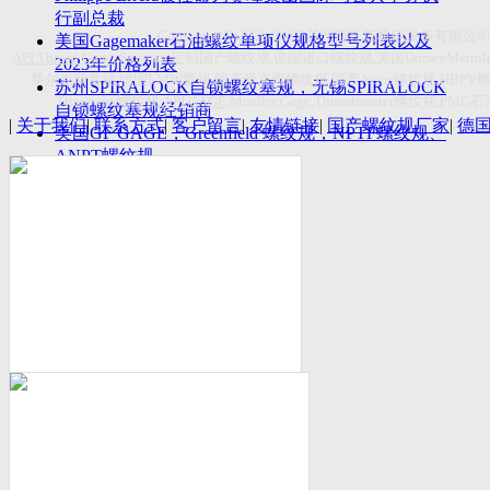
付数量首超空客
行副总裁
Copyright(C)2026-2027
苏州斯托茨机电设备有限公
美国Gagemaker石油螺纹单项仪规格型号列表以及
API Thread Gage
, Sitemap,
定制国产螺纹规
,
德国进口螺纹规
,
美国
DorseyMetrol
2023年价格列表
莱尔麦斯量规
,
德国
LMW
量规
,
国产爱克母螺纹规
,
国产
Acme
螺纹规
,HBPV
苏州SPIRALOCK自锁螺纹塞规，无锡SPIRALOCK
Titecswiss
螺纹规
,
API GAGE
,Mueller Gage,Threadmaster
螺纹规
,PMC
石
自锁螺纹塞规经销商
|
关于我们
|
联系方式
|
客户留言
|
友情链接
|
国产螺纹规厂家
|
德
美国GF GAGE，Greenfield 螺纹规，NPTF螺纹规、
ANPT螺纹规
德国LMW进口UNJ螺纹环塞规与美国VTG进口UNJ
环塞规的区别
中国计量院为“夸父一号”卫星载荷提供标定
美国NDT Supply.com, Inc.中国区服务商，可以提供
优质的NDT服务
新能源汽车产业计量研讨会在中国计量科学研究院
成功举办