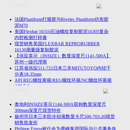
联系方式
士TESA测高仪、德国Mahr马尔粗糙度仪、数显深度尺、东精
公司新闻
客户留言
密圆度仪、Marposs气动量仪、Trimos测高仪、海克斯康三坐标
诚聘英才
影像仪、英国Zodiac gauge、英国Original Gauge螺纹规等。
法国Plastiform打膜胶与Rivelec Plastiform仿形胶
泥M70
美国Flexbar 16310石油螺纹复制胶泥16305复杂
内腔检测打样膏
现货销售美国FLEXBAR REPRORUBBER
16130测量级复制胶泥
【供应英示（INSIZE）数显深度尺1141-500A】
苏州一级代理商
江苏省供应511-721日本三丰MITUTOYO内径千
分表18-35mm
API REG螺纹塞规/REG螺纹环规/NC螺纹环塞规
API 7-2
行业动态
苏州市万濠卧式投影仪CPJ-3020W/CPJ-4025W代
理商
美国B2段差尺/间隙段差尺GAPSG/NMSG/GRIP-
奥地利INSIZE英示1144-300A双钩数显深度尺
004/CFM-095代理商
300mm深度尺现货特价
2023年美国Universal Punch圆度仪价格表，国产
扬州市日本三丰防冷却液数显卡尺500-703-20现货
定制跳动量仪
销售批发价
波音一季度营收增近三成超预期，近五年季度交
Philippe Errera被任命为赛峰集团国际与公共事务执