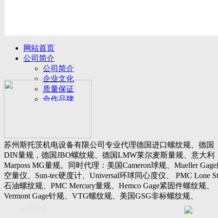
网站首页
公司简介
公司简介
企业文化
质量保证
合作品牌
名誉客户
产品展示
新闻动态
公司新闻
苏州斯托茨机电设备有限公司专业代理德国进口螺纹规、德国
行业动态
DIN量规，德国JBO螺纹规、德国LMW莱尔麦斯量规、意大利
设备展厅
Marposs MG量规。同时代理：美国Cameron球规、Mueller Gag
资料下载
空量仪、Sun-tec硬度计、Universal环球同心度仪、 PMC Lone St
视频下载
石油螺纹规、PMC Mercury量规、Hemco Gage紧固件螺纹规、
资料下载
Vermont Gage针规、VTG螺纹规、美国GSG非标螺纹规、
软件下载
Threadcheck航空螺纹规、 Westport医疗螺纹规、英国Threadmast
公司简介
联系我们
惠氏螺纹规、Tru-thread石油螺纹规、美国Gagemaker单项仪，