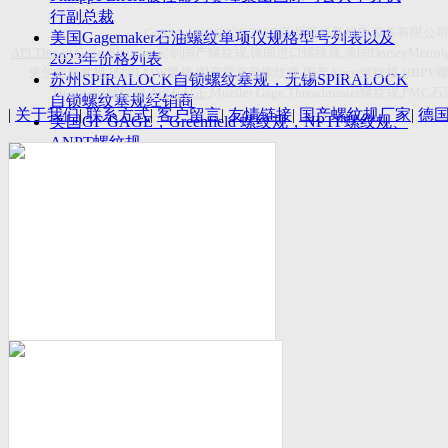
付数量首超空客
行副总裁
Copyright(C)2026-2027
苏州斯托茨机电设备有限公
美国Gagemaker石油螺纹单项仪规格型号列表以及
API Thread Gage
, Sitemap,
定制国产螺纹规
,
德国进口螺纹规
,
美国
DorseyMetrol
2023年价格列表
莱尔麦斯量规
,
德国
LMW
量规
,
国产爱克母螺纹规
,
国产
Acme
螺纹规
,HBPV
苏州SPIRALOCK自锁螺纹塞规，无锡SPIRALOCK
Titecswiss
螺纹规
,
API GAGE
,Mueller Gage,Threadmaster
螺纹规
,PMC
石
自锁螺纹塞规经销商
|
关于我们
|
联系方式
|
客户留言
|
友情链接
|
国产螺纹规厂家
|
德
美国GF GAGE，Greenfield 螺纹规，NPTF螺纹规、
ANPT螺纹规
德国LMW进口UNJ螺纹环塞规与美国VTG进口UNJ
环塞规的区别
中国计量院为“夸父一号”卫星载荷提供标定
美国NDT Supply.com, Inc.中国区服务商，可以提供
优质的NDT服务
新能源汽车产业计量研讨会在中国计量科学研究院
成功举办