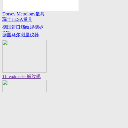
Dorsey Metrology量具
瑞士TESA量具
系列
德国进口螺纹规德标
DIN
德国马尔测量仪器
Threadmaster螺纹规
Flexbar 16130