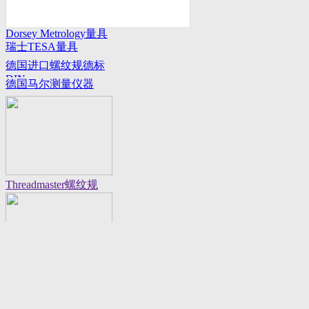
Dorsey Metrology量具
瑞士TESA量具
系列
德国进口螺纹规德标
DIN
德国马尔测量仪器
Threadmaster螺纹规
Flexbar 16130