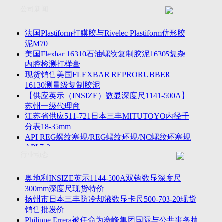
联系方式
士TESA测高仪、德国Mahr马尔粗糙度仪、数显深度尺、东精
公司新闻
客户留言
密圆度仪、Marposs气动量仪、Trimos测高仪、海克斯康三坐标
诚聘英才
影像仪、英国Zodiac gauge、英国Original Gauge螺纹规等。
法国Plastiform打膜胶与Rivelec Plastiform仿形胶
泥M70
美国Flexbar 16310石油螺纹复制胶泥16305复杂
内腔检测打样膏
现货销售美国FLEXBAR REPRORUBBER
16130测量级复制胶泥
【供应英示（INSIZE）数显深度尺1141-500A】
苏州一级代理商
江苏省供应511-721日本三丰MITUTOYO内径千
分表18-35mm
API REG螺纹塞规/REG螺纹环规/NC螺纹环塞规
API 7-2
行业动态
苏州市万濠卧式投影仪CPJ-3020W/CPJ-4025W代
理商
美国B2段差尺/间隙段差尺GAPSG/NMSG/GRIP-
奥地利INSIZE英示1144-300A双钩数显深度尺
004/CFM-095代理商
300mm深度尺现货特价
2023年美国Universal Punch圆度仪价格表，国产
扬州市日本三丰防冷却液数显卡尺500-703-20现货
定制跳动量仪
销售批发价
波音一季度营收增近三成超预期，近五年季度交
Philippe Errera被任命为赛峰集团国际与公共事务执