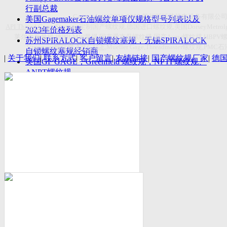
付数量首超空客
行副总裁
Copyright(C)2026-2027
苏州斯托茨机电设备有限公
美国Gagemaker石油螺纹单项仪规格型号列表以及
API Thread Gage
, Sitemap,
定制国产螺纹规
,
德国进口螺纹规
,
美国
DorseyMetrol
2023年价格列表
莱尔麦斯量规
,
德国
LMW
量规
,
国产爱克母螺纹规
,
国产
Acme
螺纹规
,HBPV
苏州SPIRALOCK自锁螺纹塞规，无锡SPIRALOCK
Titecswiss
螺纹规
,
API GAGE
,Mueller Gage,Threadmaster
螺纹规
,PMC
石
自锁螺纹塞规经销商
|
关于我们
|
联系方式
|
客户留言
|
友情链接
|
国产螺纹规厂家
|
德
美国GF GAGE，Greenfield 螺纹规，NPTF螺纹规、
ANPT螺纹规
德国LMW进口UNJ螺纹环塞规与美国VTG进口UNJ
环塞规的区别
中国计量院为“夸父一号”卫星载荷提供标定
美国NDT Supply.com, Inc.中国区服务商，可以提供
优质的NDT服务
新能源汽车产业计量研讨会在中国计量科学研究院
成功举办