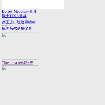
Dorsey Metrology量具
瑞士TESA量具
系列
德国进口螺纹规德标
DIN
德国马尔测量仪器
Threadmaster螺纹规
Flexbar 16130