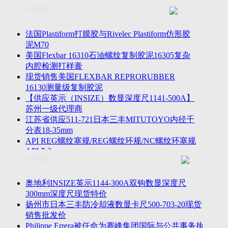
联系方式
士TESA测高仪、德国Mahr马尔粗糙度仪、数显深度尺、东精
公司新闻
客户留言
密圆度仪、Marposs气动量仪、Trimos测高仪、海克斯康三坐标
诚聘英才
影像仪、英国Zodiac gauge、英国Original Gauge螺纹规等。
法国Plastiform打膜胶与Rivelec Plastiform仿形胶
泥M70
美国Flexbar 16310石油螺纹复制胶泥16305复杂
内腔检测打样膏
现货销售美国FLEXBAR REPRORUBBER
16130测量级复制胶泥
【供应英示（INSIZE）数显深度尺1141-500A】
苏州一级代理商
江苏省供应511-721日本三丰MITUTOYO内径千
分表18-35mm
API REG螺纹塞规/REG螺纹环规/NC螺纹环塞规
API 7-2
行业动态
苏州市万濠卧式投影仪CPJ-3020W/CPJ-4025W代
理商
美国B2段差尺/间隙段差尺GAPSG/NMSG/GRIP-
奥地利INSIZE英示1144-300A双钩数显深度尺
004/CFM-095代理商
300mm深度尺现货特价
2023年美国Universal Punch圆度仪价格表，国产
扬州市日本三丰防冷却液数显卡尺500-703-20现货
定制跳动量仪
销售批发价
波音一季度营收增近三成超预期，近五年季度交
Philippe Errera被任命为赛峰集团国际与公共事务执