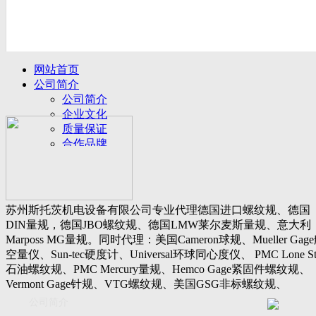
网站首页
公司简介
公司简介
企业文化
质量保证
合作品牌
名誉客户
产品展示
新闻动态
公司新闻
苏州斯托茨机电设备有限公司专业代理德国进口螺纹规、德国
行业动态
DIN量规，德国JBO螺纹规、德国LMW莱尔麦斯量规、意大利
设备展厅
Marposs MG量规。同时代理：美国Cameron球规、Mueller Gag
资料下载
空量仪、Sun-tec硬度计、Universal环球同心度仪、 PMC Lone St
视频下载
石油螺纹规、PMC Mercury量规、Hemco Gage紧固件螺纹规、
资料下载
Vermont Gage针规、VTG螺纹规、美国GSG非标螺纹规、
软件下载
Threadcheck航空螺纹规、 Westport医疗螺纹规、英国Threadmast
公司简介
联系我们
惠氏螺纹规、Tru-thread石油螺纹规、美国Gagemaker单项仪，