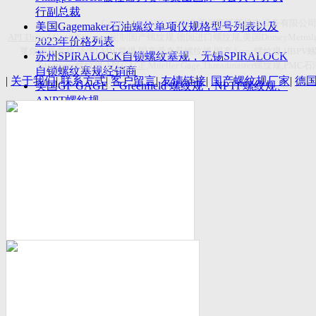
付数量首超空客
行副总裁
Copyright(C)2026-2027
苏州斯托茨机电设备有限公
美国Gagemaker石油螺纹单项仪规格型号列表以及
API Thread Gage
, Sitemap,
定制国产螺纹规
,
德国进口螺纹规
,
美国
DorseyMetrol
2023年价格列表
莱尔麦斯量规
,
德国
LMW
量规
,
国产爱克母螺纹规
,
国产
Acme
螺纹规
,HBPV
苏州SPIRALOCK自锁螺纹塞规，无锡SPIRALOCK
Titecswiss
螺纹规
,
API GAGE
,Mueller Gage,Threadmaster
螺纹规
,PMC
石
自锁螺纹塞规经销商
|
关于我们
|
联系方式
|
客户留言
|
友情链接
|
国产螺纹规厂家
|
德
美国GF GAGE，Greenfield 螺纹规，NPTF螺纹规、
ANPT螺纹规
德国LMW进口UNJ螺纹环塞规与美国VTG进口UNJ
环塞规的区别
中国计量院为“夸父一号”卫星载荷提供标定
美国NDT Supply.com, Inc.中国区服务商，可以提供
优质的NDT服务
新能源汽车产业计量研讨会在中国计量科学研究院
成功举办