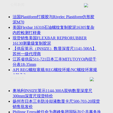
联系方式
士TESA测高仪、德国Mahr马尔粗糙度仪、数显深度尺、东精
公司新闻
客户留言
密圆度仪、Marposs气动量仪、Trimos测高仪、海克斯康三坐标
诚聘英才
影像仪、英国Zodiac gauge、英国Original Gauge螺纹规等。
法国Plastiform打膜胶与Rivelec Plastiform仿形胶
泥M70
美国Flexbar 16310石油螺纹复制胶泥16305复杂
内腔检测打样膏
现货销售美国FLEXBAR REPRORUBBER
16130测量级复制胶泥
【供应英示（INSIZE）数显深度尺1141-500A】
苏州一级代理商
江苏省供应511-721日本三丰MITUTOYO内径千
分表18-35mm
API REG螺纹塞规/REG螺纹环规/NC螺纹环塞规
API 7-2
行业动态
苏州市万濠卧式投影仪CPJ-3020W/CPJ-4025W代
理商
美国B2段差尺/间隙段差尺GAPSG/NMSG/GRIP-
奥地利INSIZE英示1144-300A双钩数显深度尺
004/CFM-095代理商
300mm深度尺现货特价
2023年美国Universal Punch圆度仪价格表，国产
扬州市日本三丰防冷却液数显卡尺500-703-20现货
定制跳动量仪
销售批发价
波音一季度营收增近三成超预期，近五年季度交
Philippe Errera被任命为赛峰集团国际与公共事务执