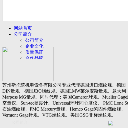
网站首页
公司简介
公司简介
企业文化
质量保证
合作品牌
名誉客户
产品展示
新闻动态
公司新闻
苏州斯托茨机电设备有限公司专业代理德国进口螺纹规、德国
行业动态
DIN量规，德国JBO螺纹规、德国LMW莱尔麦斯量规、意大利
设备展厅
Marposs MG量规。同时代理：美国Cameron球规、Mueller Gag
资料下载
空量仪、Sun-tec硬度计、Universal环球同心度仪、 PMC Lone St
视频下载
石油螺纹规、PMC Mercury量规、Hemco Gage紧固件螺纹规、
资料下载
Vermont Gage针规、VTG螺纹规、美国GSG非标螺纹规、
软件下载
Threadcheck航空螺纹规、 Westport医疗螺纹规、英国Threadmast
公司简介
联系我们
惠氏螺纹规、Tru-thread石油螺纹规、美国Gagemaker单项仪，