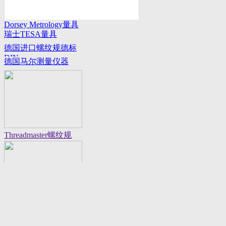
Dorsey Metrology量具
瑞士TESA量具
系列
德国进口螺纹规德标
DIN
德国马尔测量仪器
Threadmaster螺纹规
Flexbar 16130