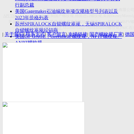
付数量首超空客
行副总裁
Copyright(C)2026-2027
苏州斯托茨机电设备有限公
美国Gagemaker石油螺纹单项仪规格型号列表以及
API Thread Gage
, Sitemap,
定制国产螺纹规
,
德国进口螺纹规
,
美国
DorseyMetrol
2023年价格列表
莱尔麦斯量规
,
德国
LMW
量规
,
国产爱克母螺纹规
,
国产
Acme
螺纹规
,HBPV
苏州SPIRALOCK自锁螺纹塞规，无锡SPIRALOCK
Titecswiss
螺纹规
,
API GAGE
,Mueller Gage,Threadmaster
螺纹规
,PMC
石
自锁螺纹塞规经销商
|
关于我们
|
联系方式
|
客户留言
|
友情链接
|
国产螺纹规厂家
|
德
美国GF GAGE，Greenfield 螺纹规，NPTF螺纹规、
ANPT螺纹规
德国LMW进口UNJ螺纹环塞规与美国VTG进口UNJ
环塞规的区别
中国计量院为“夸父一号”卫星载荷提供标定
美国NDT Supply.com, Inc.中国区服务商，可以提供
优质的NDT服务
新能源汽车产业计量研讨会在中国计量科学研究院
成功举办