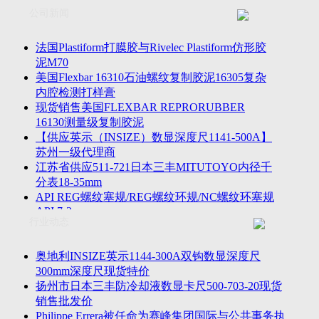
联系方式
士TESA测高仪、德国Mahr马尔粗糙度仪、数显深度尺、东精
公司新闻
客户留言
密圆度仪、Marposs气动量仪、Trimos测高仪、海克斯康三坐标
诚聘英才
影像仪、英国Zodiac gauge、英国Original Gauge螺纹规等。
法国Plastiform打膜胶与Rivelec Plastiform仿形胶
泥M70
美国Flexbar 16310石油螺纹复制胶泥16305复杂
内腔检测打样膏
现货销售美国FLEXBAR REPRORUBBER
16130测量级复制胶泥
【供应英示（INSIZE）数显深度尺1141-500A】
苏州一级代理商
江苏省供应511-721日本三丰MITUTOYO内径千
分表18-35mm
API REG螺纹塞规/REG螺纹环规/NC螺纹环塞规
API 7-2
行业动态
苏州市万濠卧式投影仪CPJ-3020W/CPJ-4025W代
理商
美国B2段差尺/间隙段差尺GAPSG/NMSG/GRIP-
奥地利INSIZE英示1144-300A双钩数显深度尺
004/CFM-095代理商
300mm深度尺现货特价
2023年美国Universal Punch圆度仪价格表，国产
扬州市日本三丰防冷却液数显卡尺500-703-20现货
定制跳动量仪
销售批发价
波音一季度营收增近三成超预期，近五年季度交
Philippe Errera被任命为赛峰集团国际与公共事务执