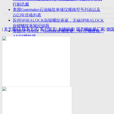
付数量首超空客
行副总裁
Copyright(C)2026-2027
苏州斯托茨机电设备有限公
美国Gagemaker石油螺纹单项仪规格型号列表以及
API Thread Gage
, Sitemap,
定制国产螺纹规
,
德国进口螺纹规
,
美国
DorseyMetrol
2023年价格列表
莱尔麦斯量规
,
德国
LMW
量规
,
国产爱克母螺纹规
,
国产
Acme
螺纹规
,HBPV
苏州SPIRALOCK自锁螺纹塞规，无锡SPIRALOCK
Titecswiss
螺纹规
,
API GAGE
,Mueller Gage,Threadmaster
螺纹规
,PMC
石
自锁螺纹塞规经销商
|
关于我们
|
联系方式
|
客户留言
|
友情链接
|
国产螺纹规厂家
|
德
美国GF GAGE，Greenfield 螺纹规，NPTF螺纹规、
ANPT螺纹规
德国LMW进口UNJ螺纹环塞规与美国VTG进口UNJ
环塞规的区别
中国计量院为“夸父一号”卫星载荷提供标定
美国NDT Supply.com, Inc.中国区服务商，可以提供
优质的NDT服务
新能源汽车产业计量研讨会在中国计量科学研究院
成功举办