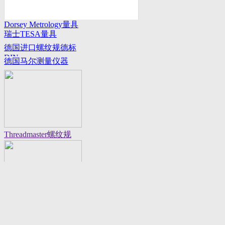
Dorsey Metrology量具
瑞士TESA量具
系列
德国进口螺纹规德标
DIN
德国马尔测量仪器
Threadmaster螺纹规
Flexbar 16130