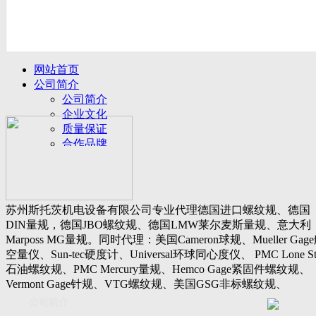
网站首页
公司简介
公司简介
企业文化
质量保证
合作品牌
名誉客户
产品展示
新闻动态
公司新闻
苏州斯托茨机电设备有限公司专业代理德国进口螺纹规、德国
行业动态
DIN量规，德国JBO螺纹规、德国LMW莱尔麦斯量规、意大利
设备展厅
Marposs MG量规。同时代理：美国Cameron球规、Mueller Gag
资料下载
空量仪、Sun-tec硬度计、Universal环球同心度仪、 PMC Lone St
视频下载
石油螺纹规、PMC Mercury量规、Hemco Gage紧固件螺纹规、
资料下载
Vermont Gage针规、VTG螺纹规、美国GSG非标螺纹规、
软件下载
Threadcheck航空螺纹规、 Westport医疗螺纹规、英国Threadmast
公司简介
联系我们
惠氏螺纹规、Tru-thread石油螺纹规、美国Gagemaker单项仪，