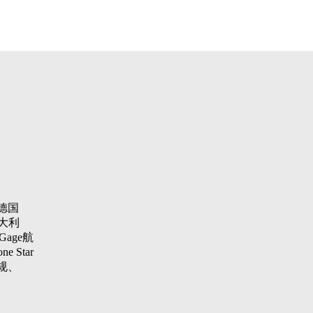
德国
大利
Gage航
 Star
纹规、
aster
项仪，瑞