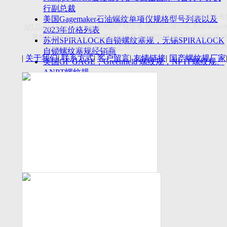
付数量首超空客
行副总裁
Copyright(C)2026-2027
苏州斯托茨机电设备有
美国Gagemaker石油螺纹单项仪规格型号列表以及
API Thread Gage
, Sitemap,
定制国产螺纹规
,
德国进口螺纹规
,
美国
Dorsey
2023年价格列表
莱尔麦斯量规
,
德国
LMW
量规
,
国产爱克母螺纹规
,
国产
Acme
螺纹规
,
苏州SPIRALOCK自锁螺纹塞规，无锡SPIRALOCK
Titecswiss
螺纹规
,
API GAGE
,Mueller Gage,Threadmaster
螺纹规
,
自锁螺纹塞规经销商
|
关于我们
|
联系方式
|
客户留言
|
友情链接
|
国产螺纹规厂家
美国GF GAGE，Greenfield 螺纹规，NPTF螺纹规、
ANPT螺纹规
德国LMW进口UNJ螺纹环塞规与美国VTG进口UNJ
环塞规的区别
中国计量院为“夸父一号”卫星载荷提供标定
美国NDT Supply.com, Inc.中国区服务商，可以提供
优质的NDT服务
新能源汽车产业计量研讨会在中国计量科学研究院
成功举办