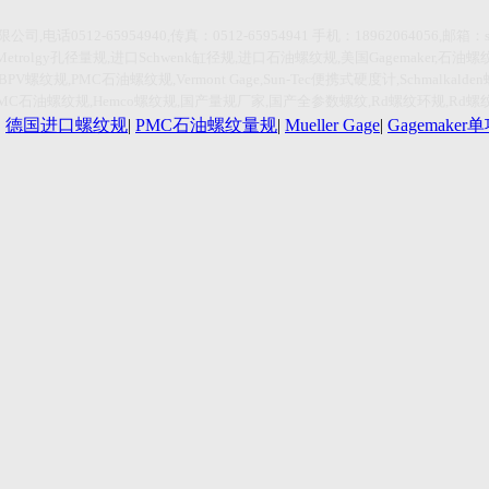
限公司
,
电话
0512-65954940,传真：0512-65954941
手机：
18962064056,
邮箱：
Metrolgy
孔径量规
,
进口
Schwenk
缸径规
,
进口石油螺纹规
,
美国
Gagemaker,
石油螺
HBPV
螺纹规
,PMC
石油螺纹规
,Vermont Gage,Sun-Tec
便携式硬度计
,Schmalkalden
PMC
石油螺纹规
,Hemco
螺纹规
,
国产量规厂家
,
国产全参数螺纹
,Rd
螺纹环规
,Rd
螺
|
德国进口螺纹规
|
PMC石油螺纹量规
|
Mueller Gage
|
Gagemake