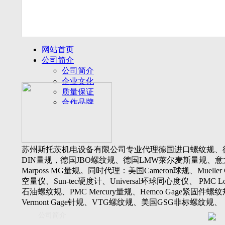
网站首页
公司简介
公司简介
企业文化
质量保证
合作品牌
名誉客户
产品展示
新闻动态
公司新闻
苏州斯托茨机电设备有限公司专业代理德国进口螺纹规、
行业动态
DIN量规，德国JBO螺纹规、德国LMW莱尔麦斯量规、意
设备展厅
Marposs MG量规。同时代理：美国Cameron球规、Mueller 
资料下载
空量仪、Sun-tec硬度计、Universal环球同心度仪、 PMC Lone
视频下载
石油螺纹规、PMC Mercury量规、Hemco Gage紧固件螺
资料下载
Vermont Gage针规、VTG螺纹规、美国GSG非标螺纹规、
软件下载
Threadcheck航空螺纹规、 Westport医疗螺纹规、英国Threadm
公司简介
联系我们
惠氏螺纹规、Tru-thread石油螺纹规、美国Gagemaker单