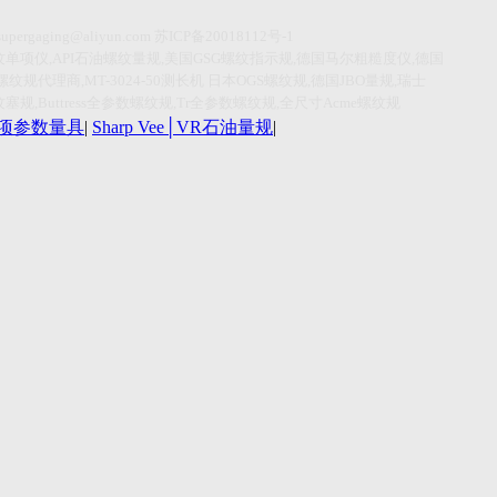
supergaging@aliyun.com
苏
ICP
备
20018112
号
-1
纹单项仪
,API
石油螺纹量规
,
美国
GSG
螺纹指示规
,
德国马尔粗糙度仪
,
德国
螺纹规代理商
,MT-3024-50
测长机
日本
OGS
螺纹规
,
德国
JBO
量规
,
瑞士
纹塞规
,Buttress
全参数螺纹规
,Tr
全参数螺纹规
,
全尺寸
Acme
螺纹规
r单项参数量具
|
Sharp Vee│VR石油量规
|