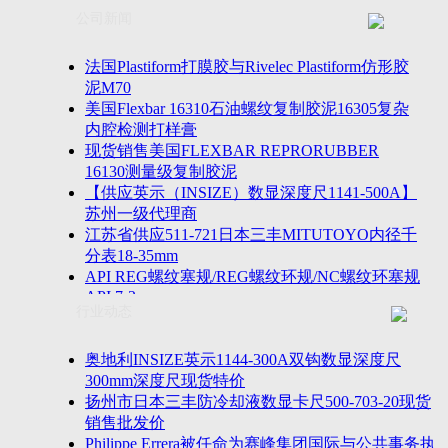
联系方式
士TESA测高仪、德国Mahr马尔粗糙度仪、数显深度尺、
公司新闻
客户留言
密圆度仪、Marposs气动量仪、Trimos测高仪、海克斯康
诚聘英才
影像仪、英国Zodiac gauge、英国Original Gauge螺纹规等
法国Plastiform打膜胶与Rivelec Plastiform仿形胶
泥M70
美国Flexbar 16310石油螺纹复制胶泥16305复杂
内腔检测打样膏
现货销售美国FLEXBAR REPRORUBBER
16130测量级复制胶泥
【供应英示（INSIZE）数显深度尺1141-500A】
苏州一级代理商
江苏省供应511-721日本三丰MITUTOYO内径千
分表18-35mm
API REG螺纹塞规/REG螺纹环规/NC螺纹环塞规
API 7-2
行业动态
苏州市万濠卧式投影仪CPJ-3020W/CPJ-4025W代
理商
美国B2段差尺/间隙段差尺GAPSG/NMSG/GRIP-
奥地利INSIZE英示1144-300A双钩数显深度尺
004/CFM-095代理商
300mm深度尺现货特价
2023年美国Universal Punch圆度仪价格表，国产
扬州市日本三丰防冷却液数显卡尺500-703-20现货
定制跳动量仪
销售批发价
波音一季度营收增近三成超预期，近五年季度交
Philippe Errera被任命为赛峰集团国际与公共事务执