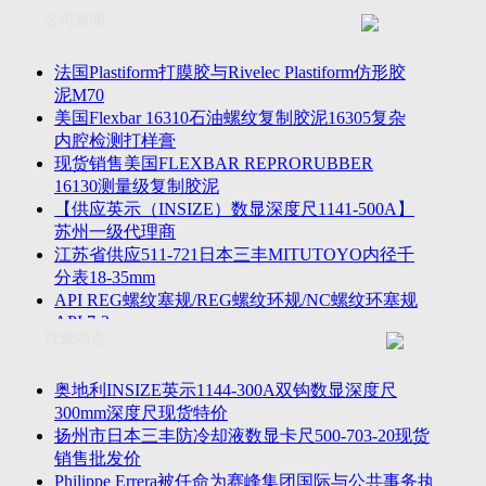
联系方式
士TESA测高仪、德国Mahr马尔粗糙度仪、数显深度尺、东精
公司新闻
客户留言
密圆度仪、Marposs气动量仪、Trimos测高仪、海克斯康三坐标
诚聘英才
影像仪、英国Zodiac gauge、英国Original Gauge螺纹规等。
法国Plastiform打膜胶与Rivelec Plastiform仿形胶
泥M70
美国Flexbar 16310石油螺纹复制胶泥16305复杂
内腔检测打样膏
现货销售美国FLEXBAR REPRORUBBER
16130测量级复制胶泥
【供应英示（INSIZE）数显深度尺1141-500A】
苏州一级代理商
江苏省供应511-721日本三丰MITUTOYO内径千
分表18-35mm
API REG螺纹塞规/REG螺纹环规/NC螺纹环塞规
API 7-2
行业动态
苏州市万濠卧式投影仪CPJ-3020W/CPJ-4025W代
理商
美国B2段差尺/间隙段差尺GAPSG/NMSG/GRIP-
奥地利INSIZE英示1144-300A双钩数显深度尺
004/CFM-095代理商
300mm深度尺现货特价
2023年美国Universal Punch圆度仪价格表，国产
扬州市日本三丰防冷却液数显卡尺500-703-20现货
定制跳动量仪
销售批发价
波音一季度营收增近三成超预期，近五年季度交
Philippe Errera被任命为赛峰集团国际与公共事务执