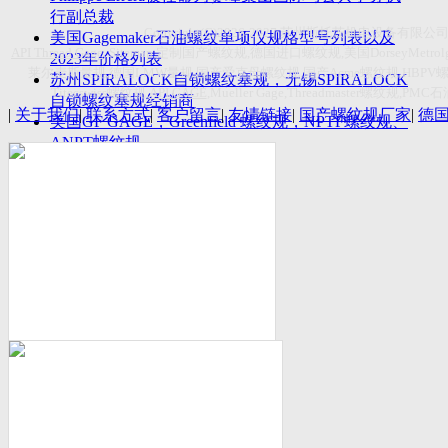
付数量首超空客
行副总裁
Copyright(C)2026-2027
苏州斯托茨机电设备有限公
美国Gagemaker石油螺纹单项仪规格型号列表以及
API Thread Gage
, Sitemap,
定制国产螺纹规
,
德国进口螺纹规
,
美国
DorseyMetrol
2023年价格列表
莱尔麦斯量规
,
德国
LMW
量规
,
国产爱克母螺纹规
,
国产
Acme
螺纹规
,HBPV
苏州SPIRALOCK自锁螺纹塞规，无锡SPIRALOCK
Titecswiss
螺纹规
,
API GAGE
,Mueller Gage,Threadmaster
螺纹规
,PMC
石
自锁螺纹塞规经销商
|
关于我们
|
联系方式
|
客户留言
|
友情链接
|
国产螺纹规厂家
|
德
美国GF GAGE，Greenfield 螺纹规，NPTF螺纹规、
ANPT螺纹规
德国LMW进口UNJ螺纹环塞规与美国VTG进口UNJ
环塞规的区别
中国计量院为“夸父一号”卫星载荷提供标定
美国NDT Supply.com, Inc.中国区服务商，可以提供
优质的NDT服务
新能源汽车产业计量研讨会在中国计量科学研究院
成功举办