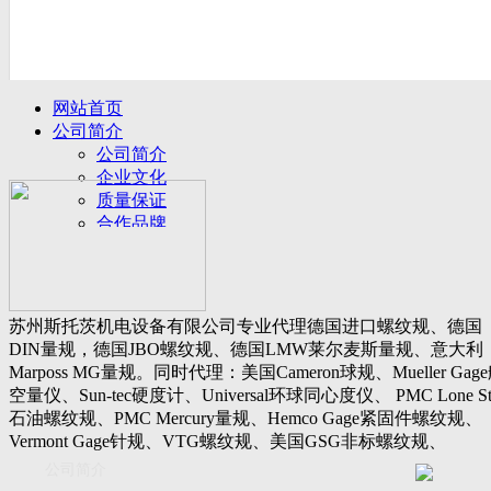
网站首页
公司简介
公司简介
企业文化
质量保证
合作品牌
名誉客户
产品展示
新闻动态
公司新闻
苏州斯托茨机电设备有限公司专业代理德国进口螺纹规、德国
行业动态
DIN量规，德国JBO螺纹规、德国LMW莱尔麦斯量规、意大利
设备展厅
Marposs MG量规。同时代理：美国Cameron球规、Mueller Gag
资料下载
空量仪、Sun-tec硬度计、Universal环球同心度仪、 PMC Lone St
视频下载
石油螺纹规、PMC Mercury量规、Hemco Gage紧固件螺纹规、
资料下载
Vermont Gage针规、VTG螺纹规、美国GSG非标螺纹规、
软件下载
Threadcheck航空螺纹规、 Westport医疗螺纹规、英国Threadmast
公司简介
联系我们
惠氏螺纹规、Tru-thread石油螺纹规、美国Gagemaker单项仪，