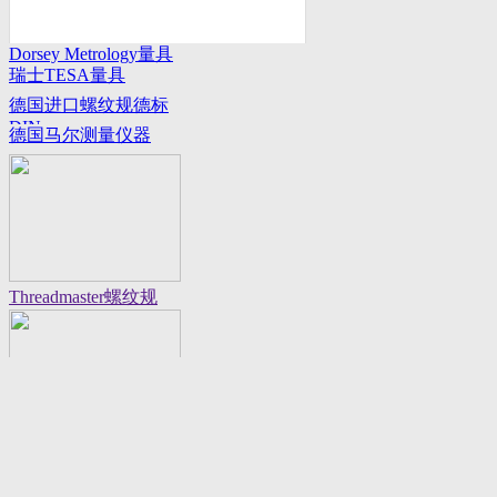
Dorsey Metrology量具
瑞士TESA量具
系列
德国进口螺纹规德标
DIN
德国马尔测量仪器
Threadmaster螺纹规
Flexbar 16130