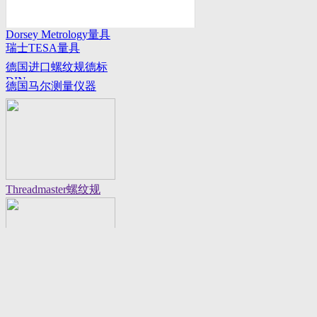
Dorsey Metrology量具
瑞士TESA量具
系列
德国进口螺纹规德标
DIN
德国马尔测量仪器
Threadmaster螺纹规
Flexbar 16130