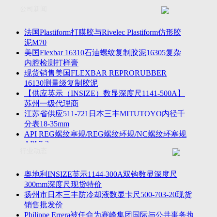
联系方式
士TESA测高仪、德国Mahr马尔粗糙度仪、数显深度尺、东精
公司新闻
客户留言
密圆度仪、Marposs气动量仪、Trimos测高仪、海克斯康三坐标
诚聘英才
影像仪、英国Zodiac gauge、英国Original Gauge螺纹规等。
法国Plastiform打膜胶与Rivelec Plastiform仿形胶
泥M70
美国Flexbar 16310石油螺纹复制胶泥16305复杂
内腔检测打样膏
现货销售美国FLEXBAR REPRORUBBER
16130测量级复制胶泥
【供应英示（INSIZE）数显深度尺1141-500A】
苏州一级代理商
江苏省供应511-721日本三丰MITUTOYO内径千
分表18-35mm
API REG螺纹塞规/REG螺纹环规/NC螺纹环塞规
API 7-2
行业动态
苏州市万濠卧式投影仪CPJ-3020W/CPJ-4025W代
理商
美国B2段差尺/间隙段差尺GAPSG/NMSG/GRIP-
奥地利INSIZE英示1144-300A双钩数显深度尺
004/CFM-095代理商
300mm深度尺现货特价
2023年美国Universal Punch圆度仪价格表，国产
扬州市日本三丰防冷却液数显卡尺500-703-20现货
定制跳动量仪
销售批发价
波音一季度营收增近三成超预期，近五年季度交
Philippe Errera被任命为赛峰集团国际与公共事务执