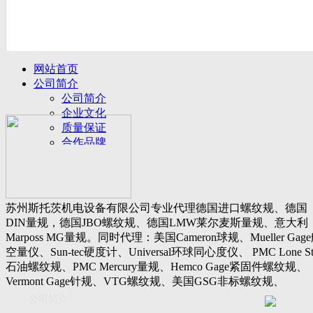
网站首页
公司简介
公司简介
企业文化
质量保证
合作品牌
名誉客户
产品展示
新闻动态
公司新闻
苏州斯托茨机电设备有限公司专业代理德国进口螺纹规、德国
行业动态
DIN量规，德国JBO螺纹规、德国LMW莱尔麦斯量规、意大利
设备展厅
Marposs MG量规。同时代理：美国Cameron球规、Mueller Gag
资料下载
空量仪、Sun-tec硬度计、Universal环球同心度仪、 PMC Lone St
视频下载
石油螺纹规、PMC Mercury量规、Hemco Gage紧固件螺纹规、
资料下载
Vermont Gage针规、VTG螺纹规、美国GSG非标螺纹规、
软件下载
Threadcheck航空螺纹规、 Westport医疗螺纹规、英国Threadmast
公司简介
联系我们
惠氏螺纹规、Tru-thread石油螺纹规、美国Gagemaker单项仪，