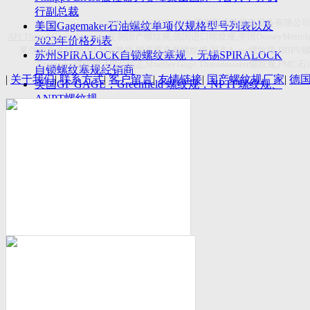
付数量首超空客
行副总裁
Copyright(C)2026-2027
苏州斯托茨机电设备有限公
美国Gagemaker石油螺纹单项仪规格型号列表以及
API Thread Gage
, Sitemap,
定制国产螺纹规
,
德国进口螺纹规
,
美国
DorseyMetrol
2023年价格列表
莱尔麦斯量规
,
德国
LMW
量规
,
国产爱克母螺纹规
,
国产
Acme
螺纹规
,HBPV
苏州SPIRALOCK自锁螺纹塞规，无锡SPIRALOCK
Titecswiss
螺纹规
,
API GAGE
,Mueller Gage,Threadmaster
螺纹规
,PMC
石
自锁螺纹塞规经销商
|
关于我们
|
联系方式
|
客户留言
|
友情链接
|
国产螺纹规厂家
|
德
美国GF GAGE，Greenfield 螺纹规，NPTF螺纹规、
ANPT螺纹规
德国LMW进口UNJ螺纹环塞规与美国VTG进口UNJ
环塞规的区别
中国计量院为“夸父一号”卫星载荷提供标定
美国NDT Supply.com, Inc.中国区服务商，可以提供
优质的NDT服务
新能源汽车产业计量研讨会在中国计量科学研究院
成功举办