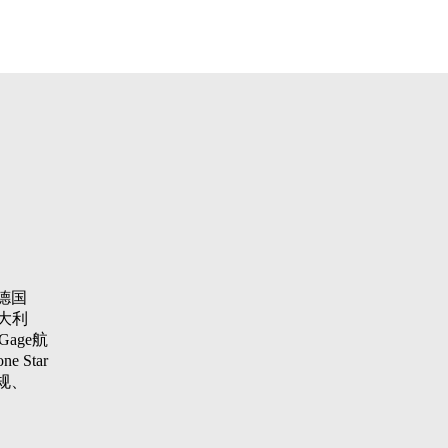
德国
大利
Gage航
 Star
纹规、
aster
项仪，瑞