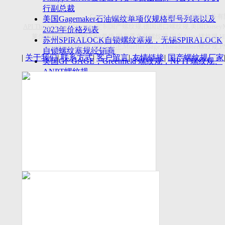
付数量首超空客
行副总裁
Copyright(C)2026-2027
苏州斯托茨机电设备有
美国Gagemaker石油螺纹单项仪规格型号列表以及
API Thread Gage
, Sitemap,
定制国产螺纹规
,
德国进口螺纹规
,
美国
Dorsey
2023年价格列表
莱尔麦斯量规
,
德国
LMW
量规
,
国产爱克母螺纹规
,
国产
Acme
螺纹规
,
苏州SPIRALOCK自锁螺纹塞规，无锡SPIRALOCK
Titecswiss
螺纹规
,
API GAGE
,Mueller Gage,Threadmaster
螺纹规
,
自锁螺纹塞规经销商
|
关于我们
|
联系方式
|
客户留言
|
友情链接
|
国产螺纹规厂家
美国GF GAGE，Greenfield 螺纹规，NPTF螺纹规、
ANPT螺纹规
德国LMW进口UNJ螺纹环塞规与美国VTG进口UNJ
环塞规的区别
中国计量院为“夸父一号”卫星载荷提供标定
美国NDT Supply.com, Inc.中国区服务商，可以提供
优质的NDT服务
新能源汽车产业计量研讨会在中国计量科学研究院
成功举办