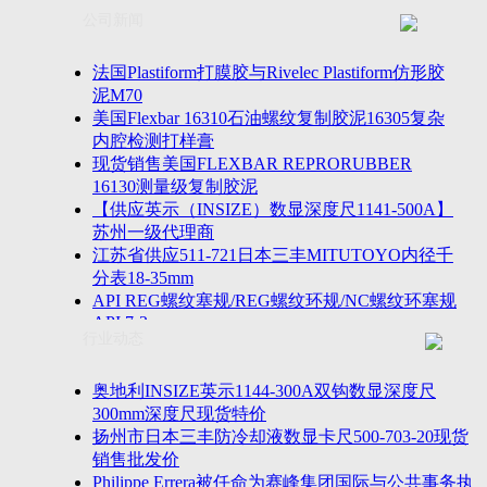
联系方式
士TESA测高仪、德国Mahr马尔粗糙度仪、数显深度尺、
公司新闻
客户留言
密圆度仪、Marposs气动量仪、Trimos测高仪、海克斯康
诚聘英才
影像仪、英国Zodiac gauge、英国Original Gauge螺纹规等
法国Plastiform打膜胶与Rivelec Plastiform仿形胶
泥M70
美国Flexbar 16310石油螺纹复制胶泥16305复杂
内腔检测打样膏
现货销售美国FLEXBAR REPRORUBBER
16130测量级复制胶泥
【供应英示（INSIZE）数显深度尺1141-500A】
苏州一级代理商
江苏省供应511-721日本三丰MITUTOYO内径千
分表18-35mm
API REG螺纹塞规/REG螺纹环规/NC螺纹环塞规
API 7-2
行业动态
苏州市万濠卧式投影仪CPJ-3020W/CPJ-4025W代
理商
美国B2段差尺/间隙段差尺GAPSG/NMSG/GRIP-
奥地利INSIZE英示1144-300A双钩数显深度尺
004/CFM-095代理商
300mm深度尺现货特价
2023年美国Universal Punch圆度仪价格表，国产
扬州市日本三丰防冷却液数显卡尺500-703-20现货
定制跳动量仪
销售批发价
波音一季度营收增近三成超预期，近五年季度交
Philippe Errera被任命为赛峰集团国际与公共事务执