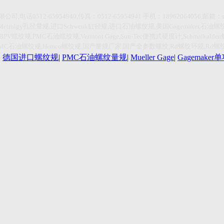
限公司
,
电话
0512-65954940,传真：0512-65954941
手机：
18962064056,
邮箱：
Metrolgy
孔径量规
,
进口
Schwenk
缸径规
,
进口石油螺纹规
,
美国
Gagemaker,
石油螺
HBPV
螺纹规
,PMC
石油螺纹规
,Vermont Gage,Sun-Tec
便携式硬度计
,Schmalkalden
PMC
石油螺纹规
,Hemco
螺纹规
,
国产量规厂家
,
国产全参数螺纹
,Rd
螺纹环规
,Rd
螺
|
德国进口螺纹规
|
PMC石油螺纹量规
|
Mueller Gage
|
Gagemake