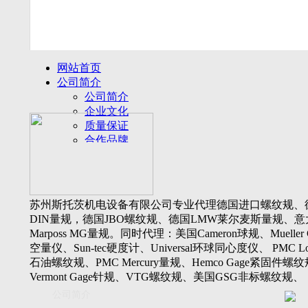
网站首页
公司简介
公司简介
企业文化
质量保证
合作品牌
名誉客户
产品展示
新闻动态
公司新闻
苏州斯托茨机电设备有限公司专业代理德国进口螺纹规、
行业动态
DIN量规，德国JBO螺纹规、德国LMW莱尔麦斯量规、意
设备展厅
Marposs MG量规。同时代理：美国Cameron球规、Mueller 
资料下载
空量仪、Sun-tec硬度计、Universal环球同心度仪、 PMC Lone
视频下载
石油螺纹规、PMC Mercury量规、Hemco Gage紧固件螺
资料下载
Vermont Gage针规、VTG螺纹规、美国GSG非标螺纹规、
软件下载
Threadcheck航空螺纹规、 Westport医疗螺纹规、英国Threadm
公司简介
联系我们
惠氏螺纹规、Tru-thread石油螺纹规、美国Gagemaker单