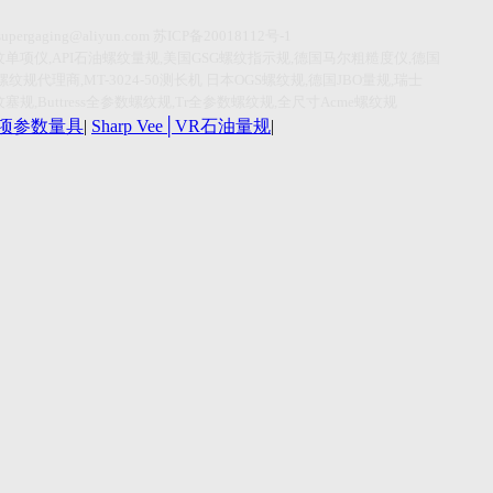
supergaging@aliyun.com
苏
ICP
备
20018112
号
-1
纹单项仪
,API
石油螺纹量规
,
美国
GSG
螺纹指示规
,
德国马尔粗糙度仪
,
德国
螺纹规代理商
,MT-3024-50
测长机
日本
OGS
螺纹规
,
德国
JBO
量规
,
瑞士
纹塞规
,Buttress
全参数螺纹规
,Tr
全参数螺纹规
,
全尺寸
Acme
螺纹规
r单项参数量具
|
Sharp Vee│VR石油量规
|