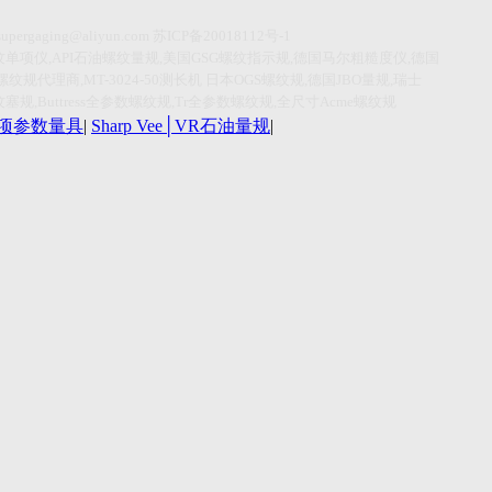
supergaging@aliyun.com
苏
ICP
备
20018112
号
-1
纹单项仪
,API
石油螺纹量规
,
美国
GSG
螺纹指示规
,
德国马尔粗糙度仪
,
德国
螺纹规代理商
,MT-3024-50
测长机
日本
OGS
螺纹规
,
德国
JBO
量规
,
瑞士
纹塞规
,Buttress
全参数螺纹规
,Tr
全参数螺纹规
,
全尺寸
Acme
螺纹规
r单项参数量具
|
Sharp Vee│VR石油量规
|