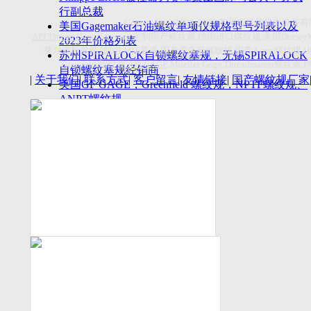
付数量首超空客
行副总裁
Copyright(C)2026-2027
苏州斯托茨机电设备有
美国Gagemaker石油螺纹单项仪规格型号列表以及
API Thread Gage
, Sitemap,
定制国产螺纹规
,
德国进口螺纹规
,
美国
Dorsey
2023年价格列表
莱尔麦斯量规
,
德国
LMW
量规
,
国产爱克母螺纹规
,
国产
Acme
螺纹规
,
苏州SPIRALOCK自锁螺纹塞规，无锡SPIRALOCK
Titecswiss
螺纹规
,
API GAGE
,Mueller Gage,Threadmaster
螺纹规
,
自锁螺纹塞规经销商
|
关于我们
|
联系方式
|
客户留言
|
友情链接
|
国产螺纹规厂家
美国GF GAGE，Greenfield 螺纹规，NPTF螺纹规、
ANPT螺纹规
德国LMW进口UNJ螺纹环塞规与美国VTG进口UNJ
环塞规的区别
中国计量院为“夸父一号”卫星载荷提供标定
美国NDT Supply.com, Inc.中国区服务商，可以提供
优质的NDT服务
新能源汽车产业计量研讨会在中国计量科学研究院
成功举办