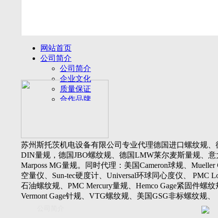
网站首页
公司简介
公司简介
企业文化
质量保证
合作品牌
名誉客户
产品展示
新闻动态
公司新闻
苏州斯托茨机电设备有限公司专业代理德国进口螺纹规、
行业动态
DIN量规，德国JBO螺纹规、德国LMW莱尔麦斯量规、意
设备展厅
Marposs MG量规。同时代理：美国Cameron球规、Mueller 
资料下载
空量仪、Sun-tec硬度计、Universal环球同心度仪、 PMC Lone
视频下载
石油螺纹规、PMC Mercury量规、Hemco Gage紧固件螺
资料下载
Vermont Gage针规、VTG螺纹规、美国GSG非标螺纹规、
软件下载
Threadcheck航空螺纹规、 Westport医疗螺纹规、英国Threadm
公司简介
联系我们
惠氏螺纹规、Tru-thread石油螺纹规、美国Gagemaker单