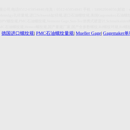
限公司
,
电话
0512-65954940,传真：0512-65954941
手机：
18962064056,
邮箱：
Metrolgy
孔径量规
,
进口
Schwenk
缸径规
,
进口石油螺纹规
,
美国
Gagemaker,
石油螺
HBPV
螺纹规
,PMC
石油螺纹规
,Vermont Gage,Sun-Tec
便携式硬度计
,Schmalkalden
PMC
石油螺纹规
,Hemco
螺纹规
,
国产量规厂家
,
国产全参数螺纹
,Rd
螺纹环规
,Rd
螺
|
德国进口螺纹规
|
PMC石油螺纹量规
|
Mueller Gage
|
Gagemake