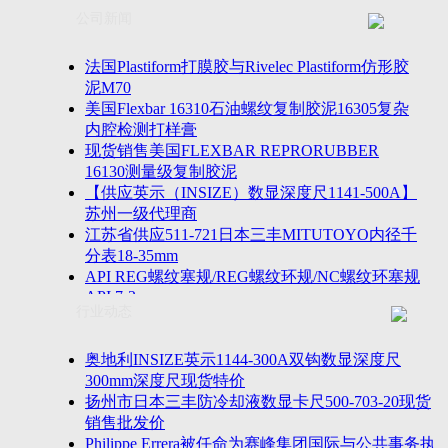
联系方式
士TESA测高仪、德国Mahr马尔粗糙度仪、数显深度尺、
公司新闻
客户留言
密圆度仪、Marposs气动量仪、Trimos测高仪、海克斯康
诚聘英才
影像仪、英国Zodiac gauge、英国Original Gauge螺纹规等
法国Plastiform打膜胶与Rivelec Plastiform仿形胶
泥M70
美国Flexbar 16310石油螺纹复制胶泥16305复杂
内腔检测打样膏
现货销售美国FLEXBAR REPRORUBBER
16130测量级复制胶泥
【供应英示（INSIZE）数显深度尺1141-500A】
苏州一级代理商
江苏省供应511-721日本三丰MITUTOYO内径千
分表18-35mm
API REG螺纹塞规/REG螺纹环规/NC螺纹环塞规
API 7-2
行业动态
苏州市万濠卧式投影仪CPJ-3020W/CPJ-4025W代
理商
美国B2段差尺/间隙段差尺GAPSG/NMSG/GRIP-
奥地利INSIZE英示1144-300A双钩数显深度尺
004/CFM-095代理商
300mm深度尺现货特价
2023年美国Universal Punch圆度仪价格表，国产
扬州市日本三丰防冷却液数显卡尺500-703-20现货
定制跳动量仪
销售批发价
波音一季度营收增近三成超预期，近五年季度交
Philippe Errera被任命为赛峰集团国际与公共事务执