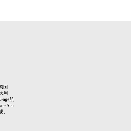
德国
大利
Gage航
 Star
纹规、
aster
项仪，瑞