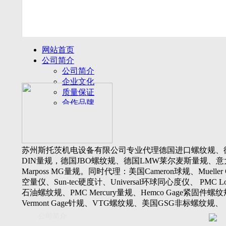
网站首页
公司简介
公司简介
企业文化
质量保证
合作品牌
名誉客户
产品展示
新闻动态
公司新闻
苏州斯托茨机电设备有限公司专业代理德国进口螺纹规、
行业动态
DIN量规，德国JBO螺纹规、德国LMW莱尔麦斯量规、意
设备展厅
Marposs MG量规。同时代理：美国Cameron球规、Mueller 
资料下载
空量仪、Sun-tec硬度计、Universal环球同心度仪、 PMC Lone
视频下载
石油螺纹规、PMC Mercury量规、Hemco Gage紧固件螺
资料下载
Vermont Gage针规、VTG螺纹规、美国GSG非标螺纹规、
软件下载
Threadcheck航空螺纹规、 Westport医疗螺纹规、英国Threadm
公司简介
联系我们
惠氏螺纹规、Tru-thread石油螺纹规、美国Gagemaker单