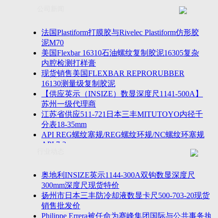
联系方式
士TESA测高仪、德国Mahr马尔粗糙度仪、数显深度尺、
公司新闻
客户留言
密圆度仪、Marposs气动量仪、Trimos测高仪、海克斯康
诚聘英才
影像仪、英国Zodiac gauge、英国Original Gauge螺纹规等
法国Plastiform打膜胶与Rivelec Plastiform仿形胶
泥M70
美国Flexbar 16310石油螺纹复制胶泥16305复杂
内腔检测打样膏
现货销售美国FLEXBAR REPRORUBBER
16130测量级复制胶泥
【供应英示（INSIZE）数显深度尺1141-500A】
苏州一级代理商
江苏省供应511-721日本三丰MITUTOYO内径千
分表18-35mm
API REG螺纹塞规/REG螺纹环规/NC螺纹环塞规
API 7-2
行业动态
苏州市万濠卧式投影仪CPJ-3020W/CPJ-4025W代
理商
美国B2段差尺/间隙段差尺GAPSG/NMSG/GRIP-
奥地利INSIZE英示1144-300A双钩数显深度尺
004/CFM-095代理商
300mm深度尺现货特价
2023年美国Universal Punch圆度仪价格表，国产
扬州市日本三丰防冷却液数显卡尺500-703-20现货
定制跳动量仪
销售批发价
波音一季度营收增近三成超预期，近五年季度交
Philippe Errera被任命为赛峰集团国际与公共事务执