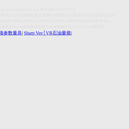
supergaging@aliyun.com
苏
ICP
备
20018112
号
-1
纹单项仪
,API
石油螺纹量规
,
美国
GSG
螺纹指示规
,
德国马尔粗糙度仪
,
德国
螺纹规代理商
,MT-3024-50
测长机
日本
OGS
螺纹规
,
德国
JBO
量规
,
瑞士
纹塞规
,Buttress
全参数螺纹规
,Tr
全参数螺纹规
,
全尺寸
Acme
螺纹规
r单项参数量具
|
Sharp Vee│VR石油量规
|