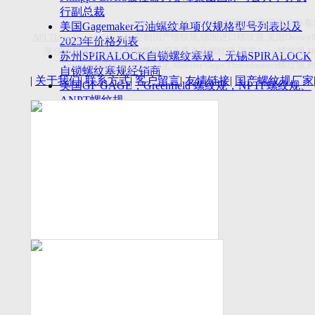
付数量首超空客
行副总裁
Copyright(C)2026-2027
苏州斯托茨机电设备有
美国Gagemaker石油螺纹单项仪规格型号列表以及
API Thread Gage
, Sitemap,
定制国产螺纹规
,
德国进口螺纹规
,
美国
Dorsey
2023年价格列表
莱尔麦斯量规
,
德国
LMW
量规
,
国产爱克母螺纹规
,
国产
Acme
螺纹规
,
苏州SPIRALOCK自锁螺纹塞规，无锡SPIRALOCK
Titecswiss
螺纹规
,
API GAGE
,Mueller Gage,Threadmaster
螺纹规
,
自锁螺纹塞规经销商
|
关于我们
|
联系方式
|
客户留言
|
友情链接
|
国产螺纹规厂家
美国GF GAGE，Greenfield 螺纹规，NPTF螺纹规、
ANPT螺纹规
德国LMW进口UNJ螺纹环塞规与美国VTG进口UNJ
环塞规的区别
中国计量院为“夸父一号”卫星载荷提供标定
美国NDT Supply.com, Inc.中国区服务商，可以提供
优质的NDT服务
新能源汽车产业计量研讨会在中国计量科学研究院
成功举办