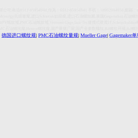
限公司
,
电话
0512-65954940,传真：0512-65954941
手机：
18962064056,
邮箱：
Metrolgy
孔径量规
,
进口
Schwenk
缸径规
,
进口石油螺纹规
,
美国
Gagemaker,
石油螺
HBPV
螺纹规
,PMC
石油螺纹规
,Vermont Gage,Sun-Tec
便携式硬度计
,Schmalkalden
PMC
石油螺纹规
,Hemco
螺纹规
,
国产量规厂家
,
国产全参数螺纹
,Rd
螺纹环规
,Rd
螺
|
德国进口螺纹规
|
PMC石油螺纹量规
|
Mueller Gage
|
Gagemake