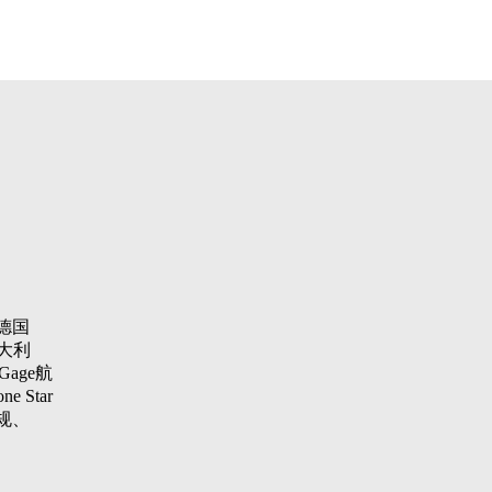
德国
大利
Gage航
 Star
纹规、
aster
项仪，瑞