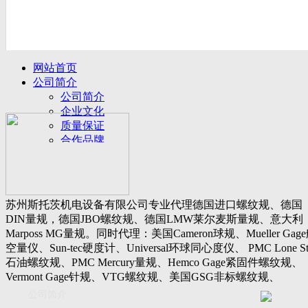
网站首页
公司简介
公司简介
企业文化
质量保证
合作品牌
名誉客户
产品展示
新闻动态
公司新闻
苏州斯托茨机电设备有限公司专业代理德国进口螺纹规、德国
行业动态
DIN量规，德国JBO螺纹规、德国LMW莱尔麦斯量规、意大利
设备展厅
Marposs MG量规。同时代理：美国Cameron球规、Mueller Gag
资料下载
空量仪、Sun-tec硬度计、Universal环球同心度仪、 PMC Lone St
视频下载
石油螺纹规、PMC Mercury量规、Hemco Gage紧固件螺纹规、
资料下载
Vermont Gage针规、VTG螺纹规、美国GSG非标螺纹规、
软件下载
Threadcheck航空螺纹规、 Westport医疗螺纹规、英国Threadmast
公司简介
联系我们
惠氏螺纹规、Tru-thread石油螺纹规、美国Gagemaker单项仪，