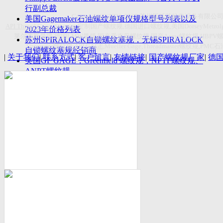
付数量首超空客
行副总裁
Copyright(C)2026-2027
苏州斯托茨机电设备有限公
美国Gagemaker石油螺纹单项仪规格型号列表以及
API Thread Gage
, Sitemap,
定制国产螺纹规
,
德国进口螺纹规
,
美国
DorseyMetrol
2023年价格列表
莱尔麦斯量规
,
德国
LMW
量规
,
国产爱克母螺纹规
,
国产
Acme
螺纹规
,HBPV
苏州SPIRALOCK自锁螺纹塞规，无锡SPIRALOCK
Titecswiss
螺纹规
,
API GAGE
,Mueller Gage,Threadmaster
螺纹规
,PMC
石
自锁螺纹塞规经销商
|
关于我们
|
联系方式
|
客户留言
|
友情链接
|
国产螺纹规厂家
|
德
美国GF GAGE，Greenfield 螺纹规，NPTF螺纹规、
ANPT螺纹规
德国LMW进口UNJ螺纹环塞规与美国VTG进口UNJ
环塞规的区别
中国计量院为“夸父一号”卫星载荷提供标定
美国NDT Supply.com, Inc.中国区服务商，可以提供
优质的NDT服务
新能源汽车产业计量研讨会在中国计量科学研究院
成功举办