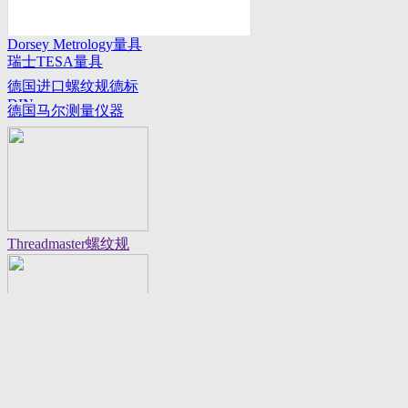
Dorsey Metrology量具
瑞士TESA量具
系列
德国进口螺纹规德标
DIN
德国马尔测量仪器
Threadmaster螺纹规
Flexbar 16130