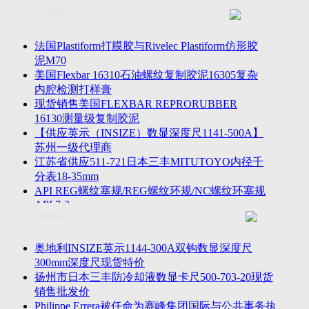
联系方式
士TESA测高仪、德国Mahr马尔粗糙度仪、数显深度尺、东精
公司新闻
客户留言
密圆度仪、Marposs气动量仪、Trimos测高仪、海克斯康三坐标
诚聘英才
影像仪、英国Zodiac gauge、英国Original Gauge螺纹规等。
法国Plastiform打膜胶与Rivelec Plastiform仿形胶
泥M70
美国Flexbar 16310石油螺纹复制胶泥16305复杂
内腔检测打样膏
现货销售美国FLEXBAR REPRORUBBER
16130测量级复制胶泥
【供应英示（INSIZE）数显深度尺1141-500A】
苏州一级代理商
江苏省供应511-721日本三丰MITUTOYO内径千
分表18-35mm
API REG螺纹塞规/REG螺纹环规/NC螺纹环塞规
API 7-2
行业动态
苏州市万濠卧式投影仪CPJ-3020W/CPJ-4025W代
理商
美国B2段差尺/间隙段差尺GAPSG/NMSG/GRIP-
奥地利INSIZE英示1144-300A双钩数显深度尺
004/CFM-095代理商
300mm深度尺现货特价
2023年美国Universal Punch圆度仪价格表，国产
扬州市日本三丰防冷却液数显卡尺500-703-20现货
定制跳动量仪
销售批发价
波音一季度营收增近三成超预期，近五年季度交
Philippe Errera被任命为赛峰集团国际与公共事务执