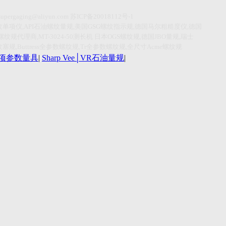
supergaging@aliyun.com
苏
ICP
备
20018112
号
-1
纹单项仪
,API
石油螺纹量规
,
美国
GSG
螺纹指示规
,
德国马尔粗糙度仪
,
德国
螺纹规代理商
,MT-3024-50
测长机
日本
OGS
螺纹规
,
德国
JBO
量规
,
瑞士
纹塞规
,Buttress
全参数螺纹规
,Tr
全参数螺纹规
,
全尺寸
Acme
螺纹规
r单项参数量具
|
Sharp Vee│VR石油量规
|