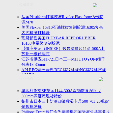
联系方式
士TESA测高仪、德国Mahr马尔粗糙度仪、数显深度尺、
公司新闻
客户留言
密圆度仪、Marposs气动量仪、Trimos测高仪、海克斯康
诚聘英才
影像仪、英国Zodiac gauge、英国Original Gauge螺纹规等
法国Plastiform打膜胶与Rivelec Plastiform仿形胶
泥M70
美国Flexbar 16310石油螺纹复制胶泥16305复杂
内腔检测打样膏
现货销售美国FLEXBAR REPRORUBBER
16130测量级复制胶泥
【供应英示（INSIZE）数显深度尺1141-500A】
苏州一级代理商
江苏省供应511-721日本三丰MITUTOYO内径千
分表18-35mm
API REG螺纹塞规/REG螺纹环规/NC螺纹环塞规
API 7-2
行业动态
苏州市万濠卧式投影仪CPJ-3020W/CPJ-4025W代
理商
美国B2段差尺/间隙段差尺GAPSG/NMSG/GRIP-
奥地利INSIZE英示1144-300A双钩数显深度尺
004/CFM-095代理商
300mm深度尺现货特价
2023年美国Universal Punch圆度仪价格表，国产
扬州市日本三丰防冷却液数显卡尺500-703-20现货
定制跳动量仪
销售批发价
波音一季度营收增近三成超预期，近五年季度交
Philippe Errera被任命为赛峰集团国际与公共事务执