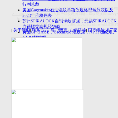
付数量首超空客
行副总裁
Copyright(C)2026-2027
苏州斯托茨机电设备有
美国Gagemaker石油螺纹单项仪规格型号列表以及
API Thread Gage
, Sitemap,
定制国产螺纹规
,
德国进口螺纹规
,
美国
Dorsey
2023年价格列表
莱尔麦斯量规
,
德国
LMW
量规
,
国产爱克母螺纹规
,
国产
Acme
螺纹规
,
苏州SPIRALOCK自锁螺纹塞规，无锡SPIRALOCK
Titecswiss
螺纹规
,
API GAGE
,Mueller Gage,Threadmaster
螺纹规
,
自锁螺纹塞规经销商
|
关于我们
|
联系方式
|
客户留言
|
友情链接
|
国产螺纹规厂家
美国GF GAGE，Greenfield 螺纹规，NPTF螺纹规、
ANPT螺纹规
德国LMW进口UNJ螺纹环塞规与美国VTG进口UNJ
环塞规的区别
中国计量院为“夸父一号”卫星载荷提供标定
美国NDT Supply.com, Inc.中国区服务商，可以提供
优质的NDT服务
新能源汽车产业计量研讨会在中国计量科学研究院
成功举办