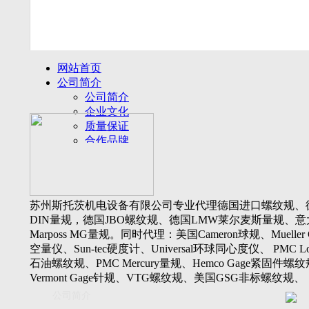
网站首页
公司简介
公司简介
企业文化
质量保证
合作品牌
名誉客户
产品展示
新闻动态
公司新闻
苏州斯托茨机电设备有限公司专业代理德国进口螺纹规、
行业动态
DIN量规，德国JBO螺纹规、德国LMW莱尔麦斯量规、意
设备展厅
Marposs MG量规。同时代理：美国Cameron球规、Mueller 
资料下载
空量仪、Sun-tec硬度计、Universal环球同心度仪、 PMC Lone
视频下载
石油螺纹规、PMC Mercury量规、Hemco Gage紧固件螺
资料下载
Vermont Gage针规、VTG螺纹规、美国GSG非标螺纹规、
软件下载
Threadcheck航空螺纹规、 Westport医疗螺纹规、英国Threadm
公司简介
联系我们
惠氏螺纹规、Tru-thread石油螺纹规、美国Gagemaker单