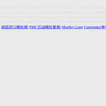
限公司
,
电话
0512-65954940,传真：0512-65954941
手机：
18962064056,
邮箱：
Metrolgy
孔径量规
,
进口
Schwenk
缸径规
,
进口石油螺纹规
,
美国
Gagemaker,
石油螺
HBPV
螺纹规
,PMC
石油螺纹规
,Vermont Gage,Sun-Tec
便携式硬度计
,Schmalkalden
PMC
石油螺纹规
,Hemco
螺纹规
,
国产量规厂家
,
国产全参数螺纹
,Rd
螺纹环规
,Rd
螺
|
德国进口螺纹规
|
PMC石油螺纹量规
|
Mueller Gage
|
Gagemake