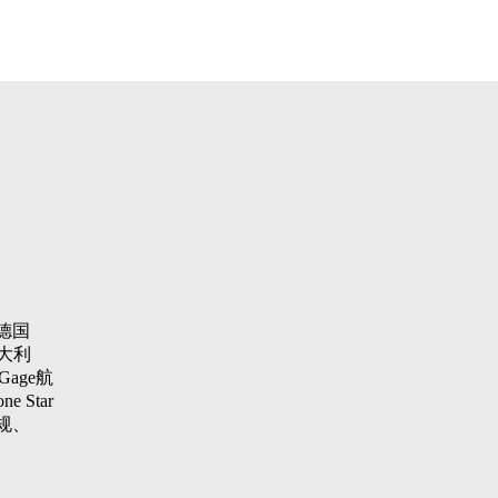
德国
大利
Gage航
 Star
纹规、
aster
项仪，瑞