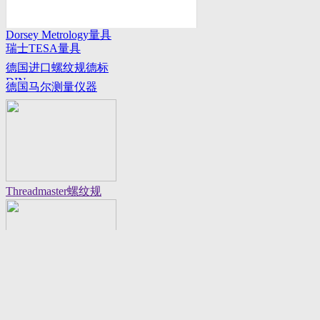
Dorsey Metrology量具
瑞士TESA量具
系列
德国进口螺纹规德标
DIN
德国马尔测量仪器
Threadmaster螺纹规
Flexbar 16130