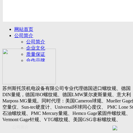
网站首页
公司简介
公司简介
企业文化
质量保证
合作品牌
名誉客户
产品展示
新闻动态
公司新闻
苏州斯托茨机电设备有限公司专业代理德国进口螺纹规、德国
行业动态
DIN量规，德国JBO螺纹规、德国LMW莱尔麦斯量规、意大利
设备展厅
Marposs MG量规。同时代理：美国Cameron球规、Mueller Gag
资料下载
空量仪、Sun-tec硬度计、Universal环球同心度仪、 PMC Lone St
视频下载
石油螺纹规、PMC Mercury量规、Hemco Gage紧固件螺纹规、
资料下载
Vermont Gage针规、VTG螺纹规、美国GSG非标螺纹规、
软件下载
Threadcheck航空螺纹规、 Westport医疗螺纹规、英国Threadmast
公司简介
联系我们
惠氏螺纹规、Tru-thread石油螺纹规、美国Gagemaker单项仪，