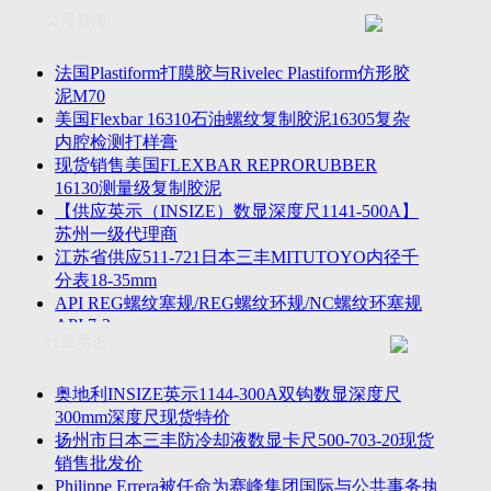
联系方式
士TESA测高仪、德国Mahr马尔粗糙度仪、数显深度尺、东精
公司新闻
客户留言
密圆度仪、Marposs气动量仪、Trimos测高仪、海克斯康三坐标
诚聘英才
影像仪、英国Zodiac gauge、英国Original Gauge螺纹规等。
法国Plastiform打膜胶与Rivelec Plastiform仿形胶
泥M70
美国Flexbar 16310石油螺纹复制胶泥16305复杂
内腔检测打样膏
现货销售美国FLEXBAR REPRORUBBER
16130测量级复制胶泥
【供应英示（INSIZE）数显深度尺1141-500A】
苏州一级代理商
江苏省供应511-721日本三丰MITUTOYO内径千
分表18-35mm
API REG螺纹塞规/REG螺纹环规/NC螺纹环塞规
API 7-2
行业动态
苏州市万濠卧式投影仪CPJ-3020W/CPJ-4025W代
理商
美国B2段差尺/间隙段差尺GAPSG/NMSG/GRIP-
奥地利INSIZE英示1144-300A双钩数显深度尺
004/CFM-095代理商
300mm深度尺现货特价
2023年美国Universal Punch圆度仪价格表，国产
扬州市日本三丰防冷却液数显卡尺500-703-20现货
定制跳动量仪
销售批发价
波音一季度营收增近三成超预期，近五年季度交
Philippe Errera被任命为赛峰集团国际与公共事务执