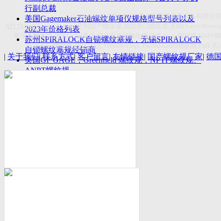
付数量首超空客
行副总裁
Copyright(C)2026-2027
苏州斯托茨机电设备有限公
美国Gagemaker石油螺纹单项仪规格型号列表以及
API Thread Gage
, Sitemap,
定制国产螺纹规
,
德国进口螺纹规
,
美国
DorseyMetrol
2023年价格列表
莱尔麦斯量规
,
德国
LMW
量规
,
国产爱克母螺纹规
,
国产
Acme
螺纹规
,HBPV
苏州SPIRALOCK自锁螺纹塞规，无锡SPIRALOCK
Titecswiss
螺纹规
,
API GAGE
,Mueller Gage,Threadmaster
螺纹规
,PMC
石
自锁螺纹塞规经销商
|
关于我们
|
联系方式
|
客户留言
|
友情链接
|
国产螺纹规厂家
|
德
美国GF GAGE，Greenfield 螺纹规，NPTF螺纹规、
ANPT螺纹规
德国LMW进口UNJ螺纹环塞规与美国VTG进口UNJ
环塞规的区别
中国计量院为“夸父一号”卫星载荷提供标定
美国NDT Supply.com, Inc.中国区服务商，可以提供
优质的NDT服务
新能源汽车产业计量研讨会在中国计量科学研究院
成功举办