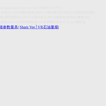
supergaging@aliyun.com
苏
ICP
备
20018112
号
-1
纹单项仪
,API
石油螺纹量规
,
美国
GSG
螺纹指示规
,
德国马尔粗糙度仪
,
德国
螺纹规代理商
,MT-3024-50
测长机
日本
OGS
螺纹规
,
德国
JBO
量规
,
瑞士
纹塞规
,Buttress
全参数螺纹规
,Tr
全参数螺纹规
,
全尺寸
Acme
螺纹规
r单项参数量具
|
Sharp Vee│VR石油量规
|