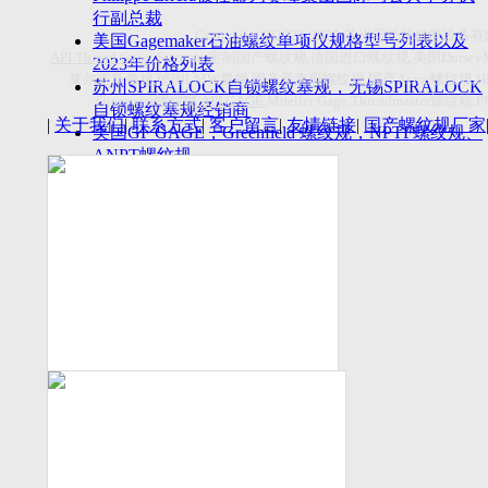
付数量首超空客
行副总裁
Copyright(C)2026-2027
苏州斯托茨机电设备有
美国Gagemaker石油螺纹单项仪规格型号列表以及
API Thread Gage
, Sitemap,
定制国产螺纹规
,
德国进口螺纹规
,
美国
Dorsey
2023年价格列表
莱尔麦斯量规
,
德国
LMW
量规
,
国产爱克母螺纹规
,
国产
Acme
螺纹规
,
苏州SPIRALOCK自锁螺纹塞规，无锡SPIRALOCK
Titecswiss
螺纹规
,
API GAGE
,Mueller Gage,Threadmaster
螺纹规
,
自锁螺纹塞规经销商
|
关于我们
|
联系方式
|
客户留言
|
友情链接
|
国产螺纹规厂家
美国GF GAGE，Greenfield 螺纹规，NPTF螺纹规、
ANPT螺纹规
德国LMW进口UNJ螺纹环塞规与美国VTG进口UNJ
环塞规的区别
中国计量院为“夸父一号”卫星载荷提供标定
美国NDT Supply.com, Inc.中国区服务商，可以提供
优质的NDT服务
新能源汽车产业计量研讨会在中国计量科学研究院
成功举办