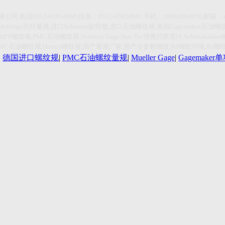
限公司
,
电话
0512-65954940,传真：0512-65954941
手机：
18962064056,
邮箱：
Metrolgy
孔径量规
,
进口
Schwenk
缸径规
,
进口石油螺纹规
,
美国
Gagemaker,
石油螺
HBPV
螺纹规
,PMC
石油螺纹规
,Vermont Gage,Sun-Tec
便携式硬度计
,Schmalkalden
PMC
石油螺纹规
,Hemco
螺纹规
,
国产量规厂家
,
国产全参数螺纹
,Rd
螺纹环规
,Rd
螺
|
德国进口螺纹规
|
PMC石油螺纹量规
|
Mueller Gage
|
Gagemake