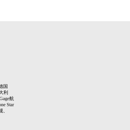
德国
大利
Gage航
 Star
纹规、
aster
项仪，瑞