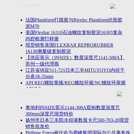
联系方式
士TESA测高仪、德国Mahr马尔粗糙度仪、数显深度尺、
公司新闻
客户留言
密圆度仪、Marposs气动量仪、Trimos测高仪、海克斯康
诚聘英才
影像仪、英国Zodiac gauge、英国Original Gauge螺纹规等
法国Plastiform打膜胶与Rivelec Plastiform仿形胶
泥M70
美国Flexbar 16310石油螺纹复制胶泥16305复杂
内腔检测打样膏
现货销售美国FLEXBAR REPRORUBBER
16130测量级复制胶泥
【供应英示（INSIZE）数显深度尺1141-500A】
苏州一级代理商
江苏省供应511-721日本三丰MITUTOYO内径千
分表18-35mm
API REG螺纹塞规/REG螺纹环规/NC螺纹环塞规
API 7-2
行业动态
苏州市万濠卧式投影仪CPJ-3020W/CPJ-4025W代
理商
美国B2段差尺/间隙段差尺GAPSG/NMSG/GRIP-
奥地利INSIZE英示1144-300A双钩数显深度尺
004/CFM-095代理商
300mm深度尺现货特价
2023年美国Universal Punch圆度仪价格表，国产
扬州市日本三丰防冷却液数显卡尺500-703-20现货
定制跳动量仪
销售批发价
波音一季度营收增近三成超预期，近五年季度交
Philippe Errera被任命为赛峰集团国际与公共事务执