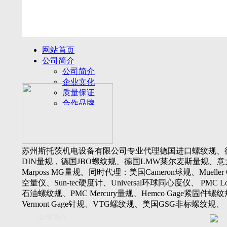
网站首页
公司简介
公司简介
企业文化
质量保证
合作品牌
名誉客户
产品展示
新闻动态
公司新闻
苏州斯托茨机电设备有限公司专业代理德国进口螺纹规、
行业动态
DIN量规，德国JBO螺纹规、德国LMW莱尔麦斯量规、意
设备展厅
Marposs MG量规。同时代理：美国Cameron球规、Mueller 
资料下载
空量仪、Sun-tec硬度计、Universal环球同心度仪、 PMC Lone
视频下载
石油螺纹规、PMC Mercury量规、Hemco Gage紧固件螺
资料下载
Vermont Gage针规、VTG螺纹规、美国GSG非标螺纹规、
软件下载
Threadcheck航空螺纹规、 Westport医疗螺纹规、英国Threadm
公司简介
联系我们
惠氏螺纹规、Tru-thread石油螺纹规、美国Gagemaker单