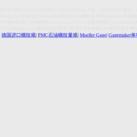
限公司
,
电话
0512-65954940,传真：0512-65954941
手机：
18962064056,
邮箱：
Metrolgy
孔径量规
,
进口
Schwenk
缸径规
,
进口石油螺纹规
,
美国
Gagemaker,
石油螺
HBPV
螺纹规
,PMC
石油螺纹规
,Vermont Gage,Sun-Tec
便携式硬度计
,Schmalkalden
PMC
石油螺纹规
,Hemco
螺纹规
,
国产量规厂家
,
国产全参数螺纹
,Rd
螺纹环规
,Rd
螺
|
德国进口螺纹规
|
PMC石油螺纹量规
|
Mueller Gage
|
Gagemake