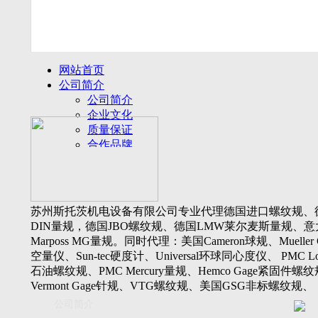
网站首页
公司简介
公司简介
企业文化
质量保证
合作品牌
名誉客户
产品展示
新闻动态
公司新闻
苏州斯托茨机电设备有限公司专业代理德国进口螺纹规、
行业动态
DIN量规，德国JBO螺纹规、德国LMW莱尔麦斯量规、意
设备展厅
Marposs MG量规。同时代理：美国Cameron球规、Mueller 
资料下载
空量仪、Sun-tec硬度计、Universal环球同心度仪、 PMC Lone
视频下载
石油螺纹规、PMC Mercury量规、Hemco Gage紧固件螺
资料下载
Vermont Gage针规、VTG螺纹规、美国GSG非标螺纹规、
软件下载
Threadcheck航空螺纹规、 Westport医疗螺纹规、英国Threadm
公司简介
联系我们
惠氏螺纹规、Tru-thread石油螺纹规、美国Gagemaker单