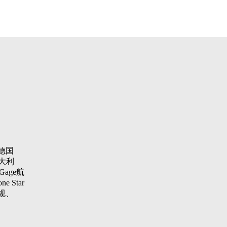
德国
大利
Gage航
 Star
纹规、
aster
项仪，瑞