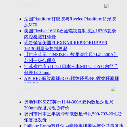
联系方式
士TESA测高仪、德国Mahr马尔粗糙度仪、数显深度尺、
公司新闻
客户留言
密圆度仪、Marposs气动量仪、Trimos测高仪、海克斯康
诚聘英才
影像仪、英国Zodiac gauge、英国Original Gauge螺纹规等
法国Plastiform打膜胶与Rivelec Plastiform仿形胶
泥M70
美国Flexbar 16310石油螺纹复制胶泥16305复杂
内腔检测打样膏
现货销售美国FLEXBAR REPRORUBBER
16130测量级复制胶泥
【供应英示（INSIZE）数显深度尺1141-500A】
苏州一级代理商
江苏省供应511-721日本三丰MITUTOYO内径千
分表18-35mm
API REG螺纹塞规/REG螺纹环规/NC螺纹环塞规
API 7-2
行业动态
苏州市万濠卧式投影仪CPJ-3020W/CPJ-4025W代
理商
美国B2段差尺/间隙段差尺GAPSG/NMSG/GRIP-
奥地利INSIZE英示1144-300A双钩数显深度尺
004/CFM-095代理商
300mm深度尺现货特价
2023年美国Universal Punch圆度仪价格表，国产
扬州市日本三丰防冷却液数显卡尺500-703-20现货
定制跳动量仪
销售批发价
波音一季度营收增近三成超预期，近五年季度交
Philippe Errera被任命为赛峰集团国际与公共事务执