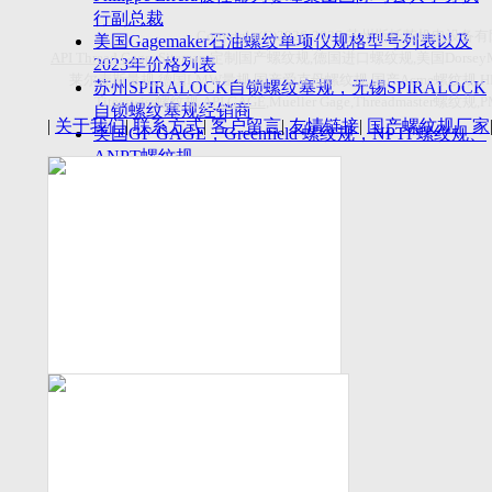
付数量首超空客
行副总裁
Copyright(C)2026-2027
苏州斯托茨机电设备有
美国Gagemaker石油螺纹单项仪规格型号列表以及
API Thread Gage
, Sitemap,
定制国产螺纹规
,
德国进口螺纹规
,
美国
Dorsey
2023年价格列表
莱尔麦斯量规
,
德国
LMW
量规
,
国产爱克母螺纹规
,
国产
Acme
螺纹规
,
苏州SPIRALOCK自锁螺纹塞规，无锡SPIRALOCK
Titecswiss
螺纹规
,
API GAGE
,Mueller Gage,Threadmaster
螺纹规
,
自锁螺纹塞规经销商
|
关于我们
|
联系方式
|
客户留言
|
友情链接
|
国产螺纹规厂家
美国GF GAGE，Greenfield 螺纹规，NPTF螺纹规、
ANPT螺纹规
德国LMW进口UNJ螺纹环塞规与美国VTG进口UNJ
环塞规的区别
中国计量院为“夸父一号”卫星载荷提供标定
美国NDT Supply.com, Inc.中国区服务商，可以提供
优质的NDT服务
新能源汽车产业计量研讨会在中国计量科学研究院
成功举办