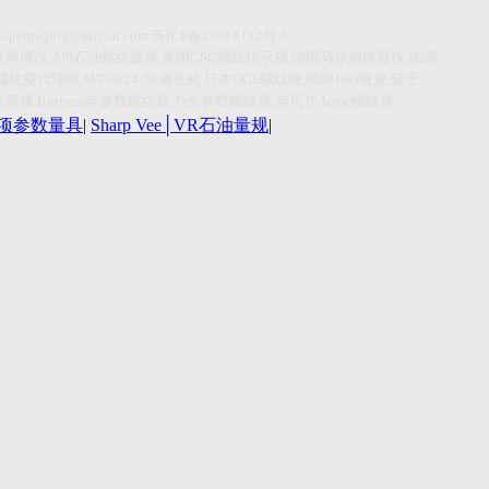
supergaging@aliyun.com
苏
ICP
备
20018112
号
-1
纹单项仪
,API
石油螺纹量规
,
美国
GSG
螺纹指示规
,
德国马尔粗糙度仪
,
德国
螺纹规代理商
,MT-3024-50
测长机
日本
OGS
螺纹规
,
德国
JBO
量规
,
瑞士
纹塞规
,Buttress
全参数螺纹规
,Tr
全参数螺纹规
,
全尺寸
Acme
螺纹规
r单项参数量具
|
Sharp Vee│VR石油量规
|