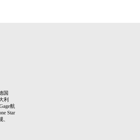
德国
大利
Gage航
 Star
纹规、
aster
项仪，瑞