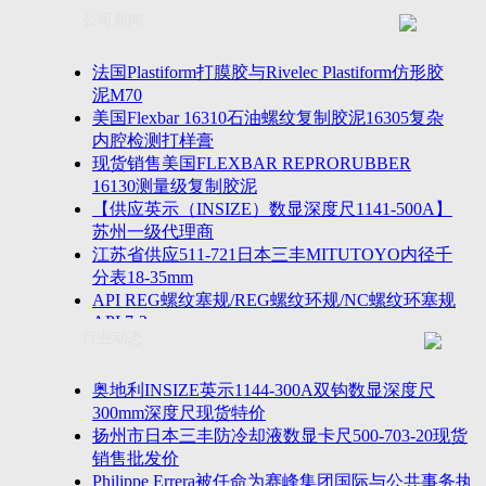
联系方式
士TESA测高仪、德国Mahr马尔粗糙度仪、数显深度尺、
公司新闻
客户留言
密圆度仪、Marposs气动量仪、Trimos测高仪、海克斯康
诚聘英才
影像仪、英国Zodiac gauge、英国Original Gauge螺纹规等
法国Plastiform打膜胶与Rivelec Plastiform仿形胶
泥M70
美国Flexbar 16310石油螺纹复制胶泥16305复杂
内腔检测打样膏
现货销售美国FLEXBAR REPRORUBBER
16130测量级复制胶泥
【供应英示（INSIZE）数显深度尺1141-500A】
苏州一级代理商
江苏省供应511-721日本三丰MITUTOYO内径千
分表18-35mm
API REG螺纹塞规/REG螺纹环规/NC螺纹环塞规
API 7-2
行业动态
苏州市万濠卧式投影仪CPJ-3020W/CPJ-4025W代
理商
美国B2段差尺/间隙段差尺GAPSG/NMSG/GRIP-
奥地利INSIZE英示1144-300A双钩数显深度尺
004/CFM-095代理商
300mm深度尺现货特价
2023年美国Universal Punch圆度仪价格表，国产
扬州市日本三丰防冷却液数显卡尺500-703-20现货
定制跳动量仪
销售批发价
波音一季度营收增近三成超预期，近五年季度交
Philippe Errera被任命为赛峰集团国际与公共事务执