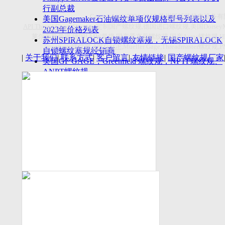
付数量首超空客
行副总裁
Copyright(C)2026-2027
苏州斯托茨机电设备有
美国Gagemaker石油螺纹单项仪规格型号列表以及
API Thread Gage
, Sitemap,
定制国产螺纹规
,
德国进口螺纹规
,
美国
Dorsey
2023年价格列表
莱尔麦斯量规
,
德国
LMW
量规
,
国产爱克母螺纹规
,
国产
Acme
螺纹规
,
苏州SPIRALOCK自锁螺纹塞规，无锡SPIRALOCK
Titecswiss
螺纹规
,
API GAGE
,Mueller Gage,Threadmaster
螺纹规
,
自锁螺纹塞规经销商
|
关于我们
|
联系方式
|
客户留言
|
友情链接
|
国产螺纹规厂家
美国GF GAGE，Greenfield 螺纹规，NPTF螺纹规、
ANPT螺纹规
德国LMW进口UNJ螺纹环塞规与美国VTG进口UNJ
环塞规的区别
中国计量院为“夸父一号”卫星载荷提供标定
美国NDT Supply.com, Inc.中国区服务商，可以提供
优质的NDT服务
新能源汽车产业计量研讨会在中国计量科学研究院
成功举办