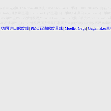
限公司
,
电话
0512-65954940,传真：0512-65954941
手机：
18962064056,
邮箱：
Metrolgy
孔径量规
,
进口
Schwenk
缸径规
,
进口石油螺纹规
,
美国
Gagemaker,
石油螺
HBPV
螺纹规
,PMC
石油螺纹规
,Vermont Gage,Sun-Tec
便携式硬度计
,Schmalkalden
PMC
石油螺纹规
,Hemco
螺纹规
,
国产量规厂家
,
国产全参数螺纹
,Rd
螺纹环规
,Rd
螺
|
德国进口螺纹规
|
PMC石油螺纹量规
|
Mueller Gage
|
Gagemake