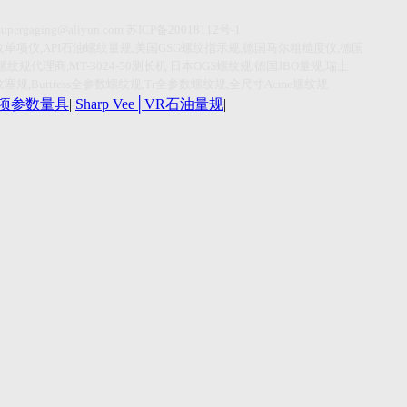
supergaging@aliyun.com
苏
ICP
备
20018112
号
-1
纹单项仪
,API
石油螺纹量规
,
美国
GSG
螺纹指示规
,
德国马尔粗糙度仪
,
德国
螺纹规代理商
,MT-3024-50
测长机
日本
OGS
螺纹规
,
德国
JBO
量规
,
瑞士
纹塞规
,Buttress
全参数螺纹规
,Tr
全参数螺纹规
,
全尺寸
Acme
螺纹规
r单项参数量具
|
Sharp Vee│VR石油量规
|