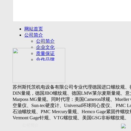
网站首页
公司简介
公司简介
企业文化
质量保证
合作品牌
名誉客户
产品展示
新闻动态
公司新闻
苏州斯托茨机电设备有限公司专业代理德国进口螺纹规、
行业动态
DIN量规，德国JBO螺纹规、德国LMW莱尔麦斯量规、意
设备展厅
Marposs MG量规。同时代理：美国Cameron球规、Mueller 
资料下载
空量仪、Sun-tec硬度计、Universal环球同心度仪、 PMC Lone
视频下载
石油螺纹规、PMC Mercury量规、Hemco Gage紧固件螺
资料下载
Vermont Gage针规、VTG螺纹规、美国GSG非标螺纹规、
软件下载
Threadcheck航空螺纹规、 Westport医疗螺纹规、英国Threadm
公司简介
联系我们
惠氏螺纹规、Tru-thread石油螺纹规、美国Gagemaker单