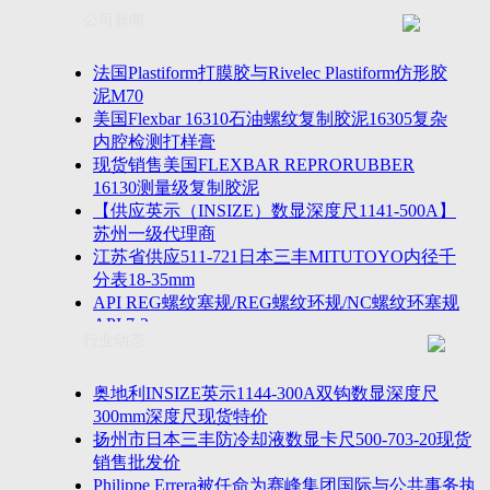
联系方式
士TESA测高仪、德国Mahr马尔粗糙度仪、数显深度尺、
公司新闻
客户留言
密圆度仪、Marposs气动量仪、Trimos测高仪、海克斯康
诚聘英才
影像仪、英国Zodiac gauge、英国Original Gauge螺纹规等
法国Plastiform打膜胶与Rivelec Plastiform仿形胶
泥M70
美国Flexbar 16310石油螺纹复制胶泥16305复杂
内腔检测打样膏
现货销售美国FLEXBAR REPRORUBBER
16130测量级复制胶泥
【供应英示（INSIZE）数显深度尺1141-500A】
苏州一级代理商
江苏省供应511-721日本三丰MITUTOYO内径千
分表18-35mm
API REG螺纹塞规/REG螺纹环规/NC螺纹环塞规
API 7-2
行业动态
苏州市万濠卧式投影仪CPJ-3020W/CPJ-4025W代
理商
美国B2段差尺/间隙段差尺GAPSG/NMSG/GRIP-
奥地利INSIZE英示1144-300A双钩数显深度尺
004/CFM-095代理商
300mm深度尺现货特价
2023年美国Universal Punch圆度仪价格表，国产
扬州市日本三丰防冷却液数显卡尺500-703-20现货
定制跳动量仪
销售批发价
波音一季度营收增近三成超预期，近五年季度交
Philippe Errera被任命为赛峰集团国际与公共事务执