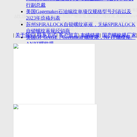
付数量首超空客
行副总裁
Copyright(C)2026-2027
苏州斯托茨机电设备有
美国Gagemaker石油螺纹单项仪规格型号列表以及
API Thread Gage
, Sitemap,
定制国产螺纹规
,
德国进口螺纹规
,
美国
Dorsey
2023年价格列表
莱尔麦斯量规
,
德国
LMW
量规
,
国产爱克母螺纹规
,
国产
Acme
螺纹规
,
苏州SPIRALOCK自锁螺纹塞规，无锡SPIRALOCK
Titecswiss
螺纹规
,
API GAGE
,Mueller Gage,Threadmaster
螺纹规
,
自锁螺纹塞规经销商
|
关于我们
|
联系方式
|
客户留言
|
友情链接
|
国产螺纹规厂家
美国GF GAGE，Greenfield 螺纹规，NPTF螺纹规、
ANPT螺纹规
德国LMW进口UNJ螺纹环塞规与美国VTG进口UNJ
环塞规的区别
中国计量院为“夸父一号”卫星载荷提供标定
美国NDT Supply.com, Inc.中国区服务商，可以提供
优质的NDT服务
新能源汽车产业计量研讨会在中国计量科学研究院
成功举办