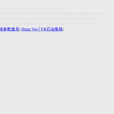
supergaging@aliyun.com
苏
ICP
备
20018112
号
-1
纹单项仪
,API
石油螺纹量规
,
美国
GSG
螺纹指示规
,
德国马尔粗糙度仪
,
德国
螺纹规代理商
,MT-3024-50
测长机
日本
OGS
螺纹规
,
德国
JBO
量规
,
瑞士
纹塞规
,Buttress
全参数螺纹规
,Tr
全参数螺纹规
,
全尺寸
Acme
螺纹规
r单项参数量具
|
Sharp Vee│VR石油量规
|