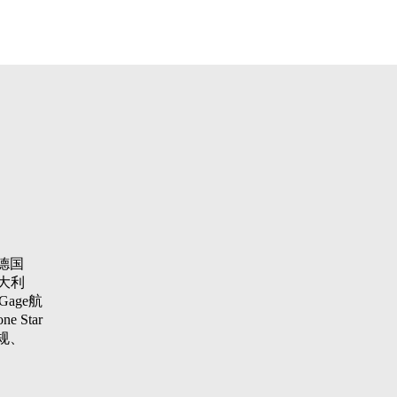
德国
大利
Gage航
 Star
纹规、
aster
项仪，瑞