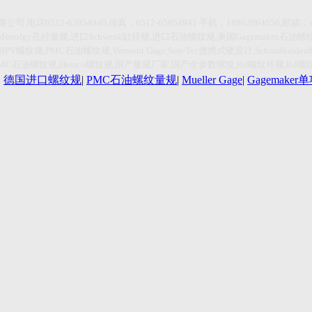
限公司
,
电话
0512-65954940,传真：0512-65954941
手机：
18962064056,
邮箱：
Metrolgy
孔径量规
,
进口
Schwenk
缸径规
,
进口石油螺纹规
,
美国
Gagemaker,
石油螺
HBPV
螺纹规
,PMC
石油螺纹规
,Vermont Gage,Sun-Tec
便携式硬度计
,Schmalkalden
PMC
石油螺纹规
,Hemco
螺纹规
,
国产量规厂家
,
国产全参数螺纹
,Rd
螺纹环规
,Rd
螺
|
德国进口螺纹规
|
PMC石油螺纹量规
|
Mueller Gage
|
Gagemake