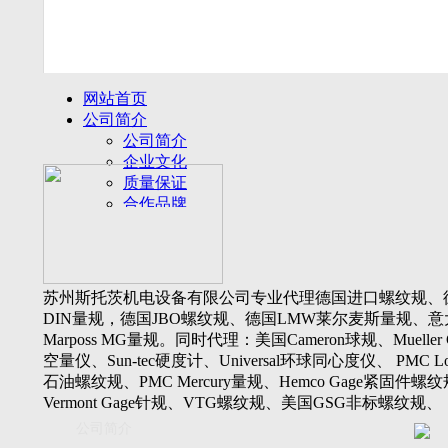
网站首页
公司简介
公司简介
企业文化
质量保证
合作品牌
名誉客户
产品展示
新闻动态
公司新闻
苏州斯托茨机电设备有限公司专业代理德国进口螺纹规、
行业动态
DIN量规，德国JBO螺纹规、德国LMW莱尔麦斯量规、意
设备展厅
Marposs MG量规。同时代理：美国Cameron球规、Mueller 
资料下载
空量仪、Sun-tec硬度计、Universal环球同心度仪、 PMC Lone
视频下载
石油螺纹规、PMC Mercury量规、Hemco Gage紧固件螺
资料下载
Vermont Gage针规、VTG螺纹规、美国GSG非标螺纹规、
软件下载
Threadcheck航空螺纹规、 Westport医疗螺纹规、英国Threadm
公司简介
联系我们
惠氏螺纹规、Tru-thread石油螺纹规、美国Gagemaker单