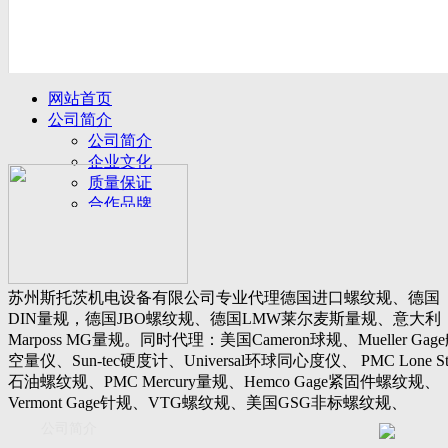
网站首页
公司简介
公司简介
企业文化
质量保证
合作品牌
名誉客户
产品展示
新闻动态
公司新闻
苏州斯托茨机电设备有限公司专业代理德国进口螺纹规、德国
行业动态
DIN量规，德国JBO螺纹规、德国LMW莱尔麦斯量规、意大利
设备展厅
Marposs MG量规。同时代理：美国Cameron球规、Mueller Gag
资料下载
空量仪、Sun-tec硬度计、Universal环球同心度仪、 PMC Lone St
视频下载
石油螺纹规、PMC Mercury量规、Hemco Gage紧固件螺纹规、
资料下载
Vermont Gage针规、VTG螺纹规、美国GSG非标螺纹规、
软件下载
Threadcheck航空螺纹规、 Westport医疗螺纹规、英国Threadmast
公司简介
联系我们
惠氏螺纹规、Tru-thread石油螺纹规、美国Gagemaker单项仪，