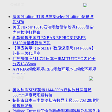
联系方式
士TESA测高仪、德国Mahr马尔粗糙度仪、数显深度尺、东精
公司新闻
客户留言
密圆度仪、Marposs气动量仪、Trimos测高仪、海克斯康三坐标
诚聘英才
影像仪、英国Zodiac gauge、英国Original Gauge螺纹规等。
法国Plastiform打膜胶与Rivelec Plastiform仿形胶
泥M70
美国Flexbar 16310石油螺纹复制胶泥16305复杂
内腔检测打样膏
现货销售美国FLEXBAR REPRORUBBER
16130测量级复制胶泥
【供应英示（INSIZE）数显深度尺1141-500A】
苏州一级代理商
江苏省供应511-721日本三丰MITUTOYO内径千
分表18-35mm
API REG螺纹塞规/REG螺纹环规/NC螺纹环塞规
API 7-2
行业动态
苏州市万濠卧式投影仪CPJ-3020W/CPJ-4025W代
理商
美国B2段差尺/间隙段差尺GAPSG/NMSG/GRIP-
奥地利INSIZE英示1144-300A双钩数显深度尺
004/CFM-095代理商
300mm深度尺现货特价
2023年美国Universal Punch圆度仪价格表，国产
扬州市日本三丰防冷却液数显卡尺500-703-20现货
定制跳动量仪
销售批发价
波音一季度营收增近三成超预期，近五年季度交
Philippe Errera被任命为赛峰集团国际与公共事务执