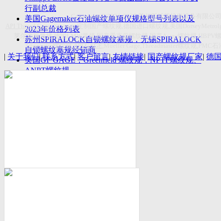
付数量首超空客
行副总裁
Copyright(C)2026-2027
苏州斯托茨机电设备有限公
美国Gagemaker石油螺纹单项仪规格型号列表以及
API Thread Gage
, Sitemap,
定制国产螺纹规
,
德国进口螺纹规
,
美国
DorseyMetrol
2023年价格列表
莱尔麦斯量规
,
德国
LMW
量规
,
国产爱克母螺纹规
,
国产
Acme
螺纹规
,HBPV
苏州SPIRALOCK自锁螺纹塞规，无锡SPIRALOCK
Titecswiss
螺纹规
,
API GAGE
,Mueller Gage,Threadmaster
螺纹规
,PMC
石
自锁螺纹塞规经销商
|
关于我们
|
联系方式
|
客户留言
|
友情链接
|
国产螺纹规厂家
|
德
美国GF GAGE，Greenfield 螺纹规，NPTF螺纹规、
ANPT螺纹规
德国LMW进口UNJ螺纹环塞规与美国VTG进口UNJ
环塞规的区别
中国计量院为“夸父一号”卫星载荷提供标定
美国NDT Supply.com, Inc.中国区服务商，可以提供
优质的NDT服务
新能源汽车产业计量研讨会在中国计量科学研究院
成功举办