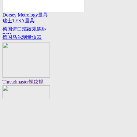
Dorsey Metrology量具
瑞士TESA量具
系列
德国进口螺纹规德标
DIN
德国马尔测量仪器
Threadmaster螺纹规
Flexbar 16130