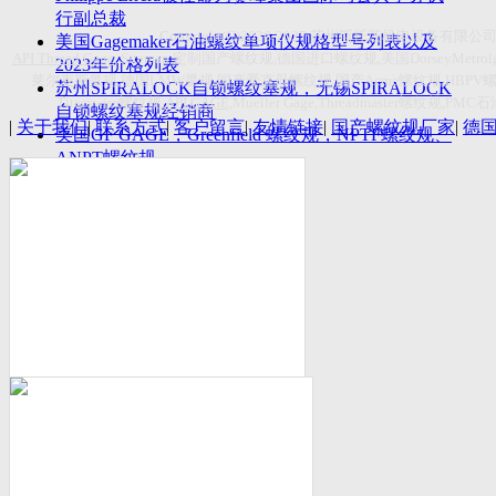
付数量首超空客
行副总裁
Copyright(C)2026-2027
苏州斯托茨机电设备有限公
美国Gagemaker石油螺纹单项仪规格型号列表以及
API Thread Gage
, Sitemap,
定制国产螺纹规
,
德国进口螺纹规
,
美国
DorseyMetrol
2023年价格列表
莱尔麦斯量规
,
德国
LMW
量规
,
国产爱克母螺纹规
,
国产
Acme
螺纹规
,HBPV
苏州SPIRALOCK自锁螺纹塞规，无锡SPIRALOCK
Titecswiss
螺纹规
,
API GAGE
,Mueller Gage,Threadmaster
螺纹规
,PMC
石
自锁螺纹塞规经销商
|
关于我们
|
联系方式
|
客户留言
|
友情链接
|
国产螺纹规厂家
|
德
美国GF GAGE，Greenfield 螺纹规，NPTF螺纹规、
ANPT螺纹规
德国LMW进口UNJ螺纹环塞规与美国VTG进口UNJ
环塞规的区别
中国计量院为“夸父一号”卫星载荷提供标定
美国NDT Supply.com, Inc.中国区服务商，可以提供
优质的NDT服务
新能源汽车产业计量研讨会在中国计量科学研究院
成功举办