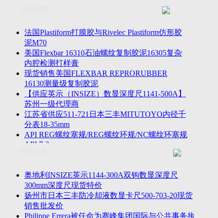
联系方式
士TESA测高仪、德国Mahr马尔粗糙度仪、数显深度尺、东精
公司新闻
客户留言
密圆度仪、Marposs气动量仪、Trimos测高仪、海克斯康三坐标
诚聘英才
影像仪、英国Zodiac gauge、英国Original Gauge螺纹规等。
法国Plastiform打膜胶与Rivelec Plastiform仿形胶
泥M70
美国Flexbar 16310石油螺纹复制胶泥16305复杂
内腔检测打样膏
现货销售美国FLEXBAR REPRORUBBER
16130测量级复制胶泥
【供应英示（INSIZE）数显深度尺1141-500A】
苏州一级代理商
江苏省供应511-721日本三丰MITUTOYO内径千
分表18-35mm
API REG螺纹塞规/REG螺纹环规/NC螺纹环塞规
API 7-2
行业动态
苏州市万濠卧式投影仪CPJ-3020W/CPJ-4025W代
理商
美国B2段差尺/间隙段差尺GAPSG/NMSG/GRIP-
奥地利INSIZE英示1144-300A双钩数显深度尺
004/CFM-095代理商
300mm深度尺现货特价
2023年美国Universal Punch圆度仪价格表，国产
扬州市日本三丰防冷却液数显卡尺500-703-20现货
定制跳动量仪
销售批发价
波音一季度营收增近三成超预期，近五年季度交
Philippe Errera被任命为赛峰集团国际与公共事务执