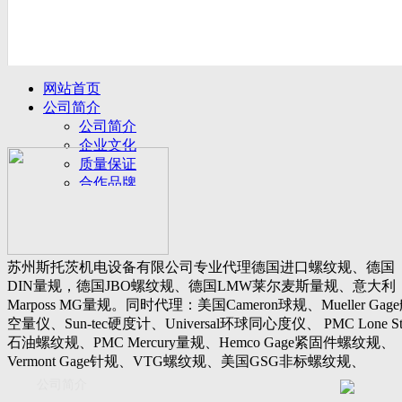
网站首页
公司简介
公司简介
企业文化
质量保证
合作品牌
名誉客户
产品展示
新闻动态
公司新闻
苏州斯托茨机电设备有限公司专业代理德国进口螺纹规、德国
行业动态
DIN量规，德国JBO螺纹规、德国LMW莱尔麦斯量规、意大利
设备展厅
Marposs MG量规。同时代理：美国Cameron球规、Mueller Gag
资料下载
空量仪、Sun-tec硬度计、Universal环球同心度仪、 PMC Lone St
视频下载
石油螺纹规、PMC Mercury量规、Hemco Gage紧固件螺纹规、
资料下载
Vermont Gage针规、VTG螺纹规、美国GSG非标螺纹规、
软件下载
Threadcheck航空螺纹规、 Westport医疗螺纹规、英国Threadmast
公司简介
联系我们
惠氏螺纹规、Tru-thread石油螺纹规、美国Gagemaker单项仪，