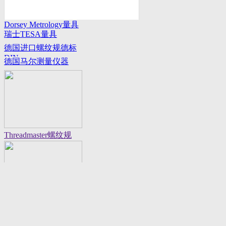
Dorsey Metrology量具
瑞士TESA量具
系列
德国进口螺纹规德标
DIN
德国马尔测量仪器
Threadmaster螺纹规
Flexbar 16130