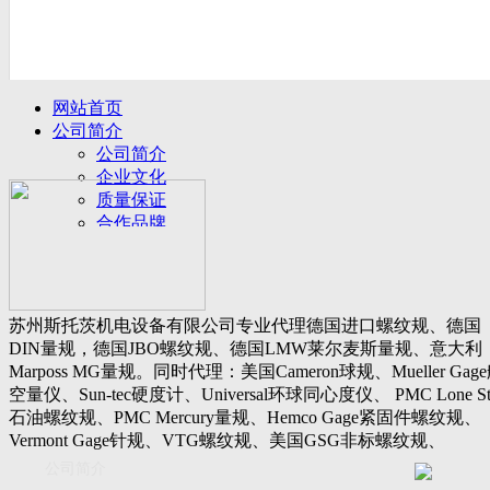
网站首页
公司简介
公司简介
企业文化
质量保证
合作品牌
名誉客户
产品展示
新闻动态
公司新闻
苏州斯托茨机电设备有限公司专业代理德国进口螺纹规、德国
行业动态
DIN量规，德国JBO螺纹规、德国LMW莱尔麦斯量规、意大利
设备展厅
Marposs MG量规。同时代理：美国Cameron球规、Mueller Gag
资料下载
空量仪、Sun-tec硬度计、Universal环球同心度仪、 PMC Lone St
视频下载
石油螺纹规、PMC Mercury量规、Hemco Gage紧固件螺纹规、
资料下载
Vermont Gage针规、VTG螺纹规、美国GSG非标螺纹规、
软件下载
Threadcheck航空螺纹规、 Westport医疗螺纹规、英国Threadmast
公司简介
联系我们
惠氏螺纹规、Tru-thread石油螺纹规、美国Gagemaker单项仪，