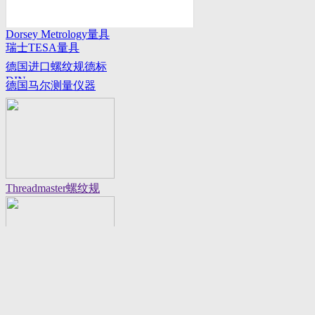
Dorsey Metrology量具
瑞士TESA量具
系列
德国进口螺纹规德标
DIN
德国马尔测量仪器
Threadmaster螺纹规
Flexbar 16130