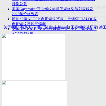
付数量首超空客
行副总裁
Copyright(C)2026-2027
苏州斯托茨机电设备有限公
美国Gagemaker石油螺纹单项仪规格型号列表以及
API Thread Gage
, Sitemap,
定制国产螺纹规
,
德国进口螺纹规
,
美国
DorseyMetrol
2023年价格列表
莱尔麦斯量规
,
德国
LMW
量规
,
国产爱克母螺纹规
,
国产
Acme
螺纹规
,HBPV
苏州SPIRALOCK自锁螺纹塞规，无锡SPIRALOCK
Titecswiss
螺纹规
,
API GAGE
,Mueller Gage,Threadmaster
螺纹规
,PMC
石
自锁螺纹塞规经销商
|
关于我们
|
联系方式
|
客户留言
|
友情链接
|
国产螺纹规厂家
|
德
美国GF GAGE，Greenfield 螺纹规，NPTF螺纹规、
ANPT螺纹规
德国LMW进口UNJ螺纹环塞规与美国VTG进口UNJ
环塞规的区别
中国计量院为“夸父一号”卫星载荷提供标定
美国NDT Supply.com, Inc.中国区服务商，可以提供
优质的NDT服务
新能源汽车产业计量研讨会在中国计量科学研究院
成功举办