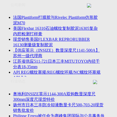
联系方式
士TESA测高仪、德国Mahr马尔粗糙度仪、数显深度尺、东精
公司新闻
客户留言
密圆度仪、Marposs气动量仪、Trimos测高仪、海克斯康三坐标
诚聘英才
影像仪、英国Zodiac gauge、英国Original Gauge螺纹规等。
法国Plastiform打膜胶与Rivelec Plastiform仿形胶
泥M70
美国Flexbar 16310石油螺纹复制胶泥16305复杂
内腔检测打样膏
现货销售美国FLEXBAR REPRORUBBER
16130测量级复制胶泥
【供应英示（INSIZE）数显深度尺1141-500A】
苏州一级代理商
江苏省供应511-721日本三丰MITUTOYO内径千
分表18-35mm
API REG螺纹塞规/REG螺纹环规/NC螺纹环塞规
API 7-2
行业动态
苏州市万濠卧式投影仪CPJ-3020W/CPJ-4025W代
理商
美国B2段差尺/间隙段差尺GAPSG/NMSG/GRIP-
奥地利INSIZE英示1144-300A双钩数显深度尺
004/CFM-095代理商
300mm深度尺现货特价
2023年美国Universal Punch圆度仪价格表，国产
扬州市日本三丰防冷却液数显卡尺500-703-20现货
定制跳动量仪
销售批发价
波音一季度营收增近三成超预期，近五年季度交
Philippe Errera被任命为赛峰集团国际与公共事务执