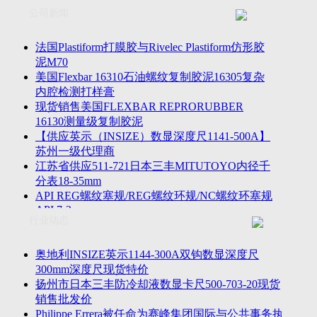
联系方式
士TESA测高仪、德国Mahr马尔粗糙度仪、数显深度尺、东精
公司新闻
客户留言
密圆度仪、Marposs气动量仪、Trimos测高仪、海克斯康三坐标
诚聘英才
影像仪、英国Zodiac gauge、英国Original Gauge螺纹规等。
法国Plastiform打膜胶与Rivelec Plastiform仿形胶
泥M70
美国Flexbar 16310石油螺纹复制胶泥16305复杂
内腔检测打样膏
现货销售美国FLEXBAR REPRORUBBER
16130测量级复制胶泥
【供应英示（INSIZE）数显深度尺1141-500A】
苏州一级代理商
江苏省供应511-721日本三丰MITUTOYO内径千
分表18-35mm
API REG螺纹塞规/REG螺纹环规/NC螺纹环塞规
API 7-2
行业动态
苏州市万濠卧式投影仪CPJ-3020W/CPJ-4025W代
理商
美国B2段差尺/间隙段差尺GAPSG/NMSG/GRIP-
奥地利INSIZE英示1144-300A双钩数显深度尺
004/CFM-095代理商
300mm深度尺现货特价
2023年美国Universal Punch圆度仪价格表，国产
扬州市日本三丰防冷却液数显卡尺500-703-20现货
定制跳动量仪
销售批发价
波音一季度营收增近三成超预期，近五年季度交
Philippe Errera被任命为赛峰集团国际与公共事务执