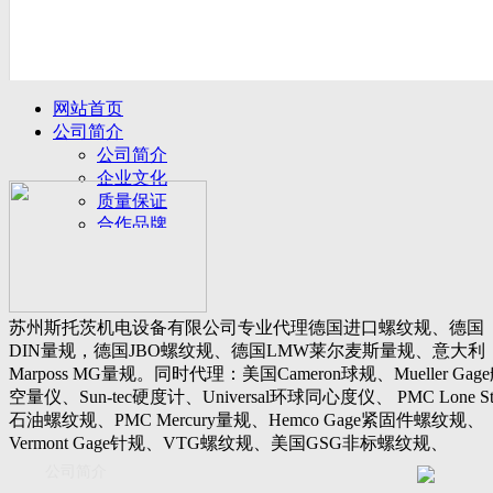
网站首页
公司简介
公司简介
企业文化
质量保证
合作品牌
名誉客户
产品展示
新闻动态
公司新闻
苏州斯托茨机电设备有限公司专业代理德国进口螺纹规、德国
行业动态
DIN量规，德国JBO螺纹规、德国LMW莱尔麦斯量规、意大利
设备展厅
Marposs MG量规。同时代理：美国Cameron球规、Mueller Gag
资料下载
空量仪、Sun-tec硬度计、Universal环球同心度仪、 PMC Lone St
视频下载
石油螺纹规、PMC Mercury量规、Hemco Gage紧固件螺纹规、
资料下载
Vermont Gage针规、VTG螺纹规、美国GSG非标螺纹规、
软件下载
Threadcheck航空螺纹规、 Westport医疗螺纹规、英国Threadmast
公司简介
联系我们
惠氏螺纹规、Tru-thread石油螺纹规、美国Gagemaker单项仪，