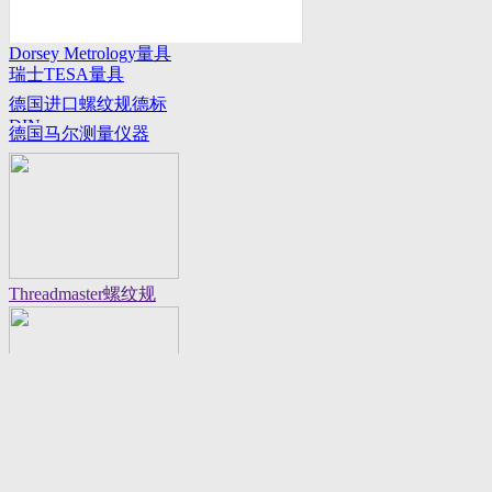
Dorsey Metrology量具
瑞士TESA量具
系列
德国进口螺纹规德标
DIN
德国马尔测量仪器
Threadmaster螺纹规
Flexbar 16130