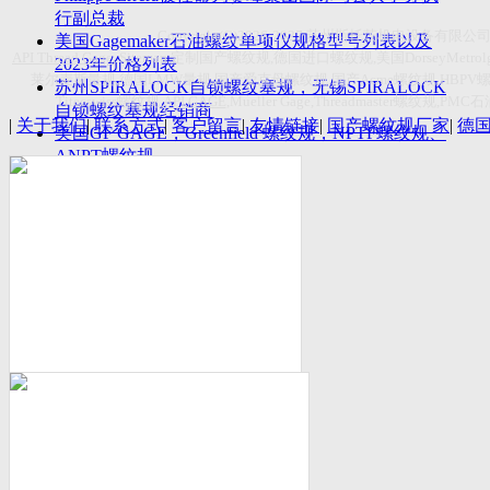
付数量首超空客
行副总裁
Copyright(C)2026-2027
苏州斯托茨机电设备有限公
美国Gagemaker石油螺纹单项仪规格型号列表以及
API Thread Gage
, Sitemap,
定制国产螺纹规
,
德国进口螺纹规
,
美国
DorseyMetrol
2023年价格列表
莱尔麦斯量规
,
德国
LMW
量规
,
国产爱克母螺纹规
,
国产
Acme
螺纹规
,HBPV
苏州SPIRALOCK自锁螺纹塞规，无锡SPIRALOCK
Titecswiss
螺纹规
,
API GAGE
,Mueller Gage,Threadmaster
螺纹规
,PMC
石
自锁螺纹塞规经销商
|
关于我们
|
联系方式
|
客户留言
|
友情链接
|
国产螺纹规厂家
|
德
美国GF GAGE，Greenfield 螺纹规，NPTF螺纹规、
ANPT螺纹规
德国LMW进口UNJ螺纹环塞规与美国VTG进口UNJ
环塞规的区别
中国计量院为“夸父一号”卫星载荷提供标定
美国NDT Supply.com, Inc.中国区服务商，可以提供
优质的NDT服务
新能源汽车产业计量研讨会在中国计量科学研究院
成功举办