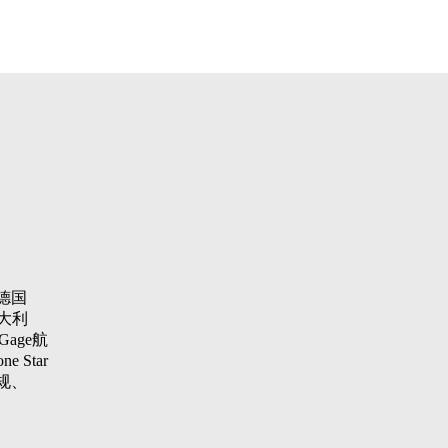
德国
大利
Gage航
 Star
纹规、
aster
项仪，瑞