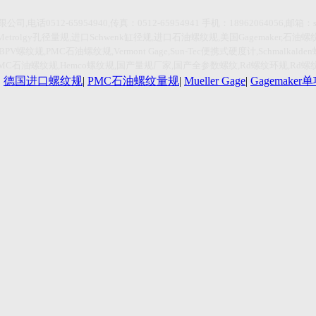
限公司
,
电话
0512-65954940,传真：0512-65954941
手机：
18962064056,
邮箱：
Metrolgy
孔径量规
,
进口
Schwenk
缸径规
,
进口石油螺纹规
,
美国
Gagemaker,
石油螺
HBPV
螺纹规
,PMC
石油螺纹规
,Vermont Gage,Sun-Tec
便携式硬度计
,Schmalkalden
PMC
石油螺纹规
,Hemco
螺纹规
,
国产量规厂家
,
国产全参数螺纹
,Rd
螺纹环规
,Rd
螺
|
德国进口螺纹规
|
PMC石油螺纹量规
|
Mueller Gage
|
Gagemake