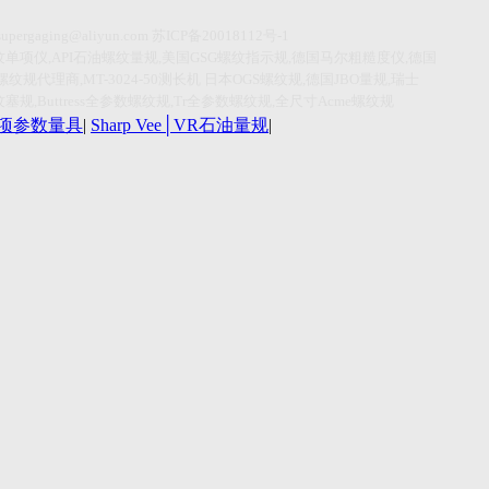
supergaging@aliyun.com
苏
ICP
备
20018112
号
-1
纹单项仪
,API
石油螺纹量规
,
美国
GSG
螺纹指示规
,
德国马尔粗糙度仪
,
德国
螺纹规代理商
,MT-3024-50
测长机
日本
OGS
螺纹规
,
德国
JBO
量规
,
瑞士
纹塞规
,Buttress
全参数螺纹规
,Tr
全参数螺纹规
,
全尺寸
Acme
螺纹规
r单项参数量具
|
Sharp Vee│VR石油量规
|