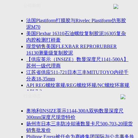
联系方式
士TESA测高仪、德国Mahr马尔粗糙度仪、数显深度尺、
公司新闻
客户留言
密圆度仪、Marposs气动量仪、Trimos测高仪、海克斯康
诚聘英才
影像仪、英国Zodiac gauge、英国Original Gauge螺纹规等
法国Plastiform打膜胶与Rivelec Plastiform仿形胶
泥M70
美国Flexbar 16310石油螺纹复制胶泥16305复杂
内腔检测打样膏
现货销售美国FLEXBAR REPRORUBBER
16130测量级复制胶泥
【供应英示（INSIZE）数显深度尺1141-500A】
苏州一级代理商
江苏省供应511-721日本三丰MITUTOYO内径千
分表18-35mm
API REG螺纹塞规/REG螺纹环规/NC螺纹环塞规
API 7-2
行业动态
苏州市万濠卧式投影仪CPJ-3020W/CPJ-4025W代
理商
美国B2段差尺/间隙段差尺GAPSG/NMSG/GRIP-
奥地利INSIZE英示1144-300A双钩数显深度尺
004/CFM-095代理商
300mm深度尺现货特价
2023年美国Universal Punch圆度仪价格表，国产
扬州市日本三丰防冷却液数显卡尺500-703-20现货
定制跳动量仪
销售批发价
波音一季度营收增近三成超预期，近五年季度交
Philippe Errera被任命为赛峰集团国际与公共事务执