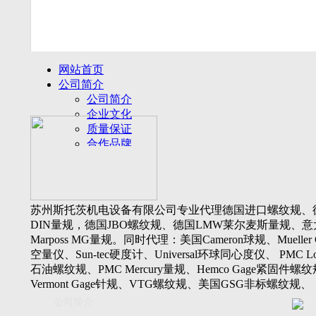
网站首页
公司简介
公司简介
企业文化
质量保证
合作品牌
名誉客户
产品展示
新闻动态
公司新闻
苏州斯托茨机电设备有限公司专业代理德国进口螺纹规、
行业动态
DIN量规，德国JBO螺纹规、德国LMW莱尔麦斯量规、意
设备展厅
Marposs MG量规。同时代理：美国Cameron球规、Mueller 
资料下载
空量仪、Sun-tec硬度计、Universal环球同心度仪、 PMC Lone
视频下载
石油螺纹规、PMC Mercury量规、Hemco Gage紧固件螺
资料下载
Vermont Gage针规、VTG螺纹规、美国GSG非标螺纹规、
软件下载
Threadcheck航空螺纹规、 Westport医疗螺纹规、英国Threadm
公司简介
联系我们
惠氏螺纹规、Tru-thread石油螺纹规、美国Gagemaker单