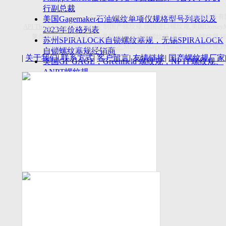
付数量首超空客
行副总裁
Copyright(C)2026-2027
苏州斯托茨机电设备有
美国Gagemaker石油螺纹单项仪规格型号列表以及
API Thread Gage
, Sitemap,
定制国产螺纹规
,
德国进口螺纹规
,
美国
Dorsey
2023年价格列表
莱尔麦斯量规
,
德国
LMW
量规
,
国产爱克母螺纹规
,
国产
Acme
螺纹规
,
苏州SPIRALOCK自锁螺纹塞规，无锡SPIRALOCK
Titecswiss
螺纹规
,
API GAGE
,Mueller Gage,Threadmaster
螺纹规
,
自锁螺纹塞规经销商
|
关于我们
|
联系方式
|
客户留言
|
友情链接
|
国产螺纹规厂家
美国GF GAGE，Greenfield 螺纹规，NPTF螺纹规、
ANPT螺纹规
德国LMW进口UNJ螺纹环塞规与美国VTG进口UNJ
环塞规的区别
中国计量院为“夸父一号”卫星载荷提供标定
美国NDT Supply.com, Inc.中国区服务商，可以提供
优质的NDT服务
新能源汽车产业计量研讨会在中国计量科学研究院
成功举办