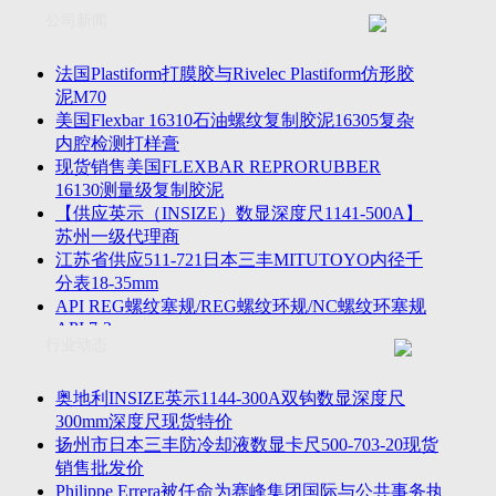
联系方式
士TESA测高仪、德国Mahr马尔粗糙度仪、数显深度尺、东精
公司新闻
客户留言
密圆度仪、Marposs气动量仪、Trimos测高仪、海克斯康三坐标
诚聘英才
影像仪、英国Zodiac gauge、英国Original Gauge螺纹规等。
法国Plastiform打膜胶与Rivelec Plastiform仿形胶
泥M70
美国Flexbar 16310石油螺纹复制胶泥16305复杂
内腔检测打样膏
现货销售美国FLEXBAR REPRORUBBER
16130测量级复制胶泥
【供应英示（INSIZE）数显深度尺1141-500A】
苏州一级代理商
江苏省供应511-721日本三丰MITUTOYO内径千
分表18-35mm
API REG螺纹塞规/REG螺纹环规/NC螺纹环塞规
API 7-2
行业动态
苏州市万濠卧式投影仪CPJ-3020W/CPJ-4025W代
理商
美国B2段差尺/间隙段差尺GAPSG/NMSG/GRIP-
奥地利INSIZE英示1144-300A双钩数显深度尺
004/CFM-095代理商
300mm深度尺现货特价
2023年美国Universal Punch圆度仪价格表，国产
扬州市日本三丰防冷却液数显卡尺500-703-20现货
定制跳动量仪
销售批发价
波音一季度营收增近三成超预期，近五年季度交
Philippe Errera被任命为赛峰集团国际与公共事务执