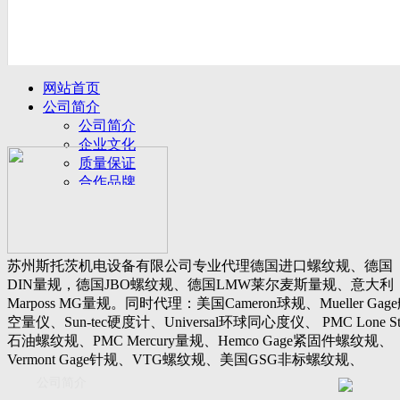
网站首页
公司简介
公司简介
企业文化
质量保证
合作品牌
名誉客户
产品展示
新闻动态
公司新闻
苏州斯托茨机电设备有限公司专业代理德国进口螺纹规、德国
行业动态
DIN量规，德国JBO螺纹规、德国LMW莱尔麦斯量规、意大利
设备展厅
Marposs MG量规。同时代理：美国Cameron球规、Mueller Gag
资料下载
空量仪、Sun-tec硬度计、Universal环球同心度仪、 PMC Lone St
视频下载
石油螺纹规、PMC Mercury量规、Hemco Gage紧固件螺纹规、
资料下载
Vermont Gage针规、VTG螺纹规、美国GSG非标螺纹规、
软件下载
Threadcheck航空螺纹规、 Westport医疗螺纹规、英国Threadmast
公司简介
联系我们
惠氏螺纹规、Tru-thread石油螺纹规、美国Gagemaker单项仪，