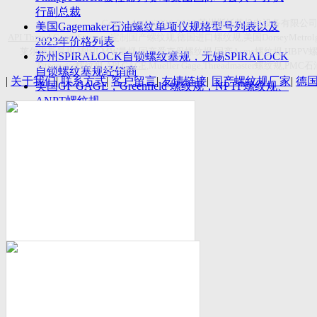
付数量首超空客
行副总裁
Copyright(C)2026-2027
苏州斯托茨机电设备有限公
美国Gagemaker石油螺纹单项仪规格型号列表以及
API Thread Gage
, Sitemap,
定制国产螺纹规
,
德国进口螺纹规
,
美国
DorseyMetrol
2023年价格列表
莱尔麦斯量规
,
德国
LMW
量规
,
国产爱克母螺纹规
,
国产
Acme
螺纹规
,HBPV
苏州SPIRALOCK自锁螺纹塞规，无锡SPIRALOCK
Titecswiss
螺纹规
,
API GAGE
,Mueller Gage,Threadmaster
螺纹规
,PMC
石
自锁螺纹塞规经销商
|
关于我们
|
联系方式
|
客户留言
|
友情链接
|
国产螺纹规厂家
|
德
美国GF GAGE，Greenfield 螺纹规，NPTF螺纹规、
ANPT螺纹规
德国LMW进口UNJ螺纹环塞规与美国VTG进口UNJ
环塞规的区别
中国计量院为“夸父一号”卫星载荷提供标定
美国NDT Supply.com, Inc.中国区服务商，可以提供
优质的NDT服务
新能源汽车产业计量研讨会在中国计量科学研究院
成功举办