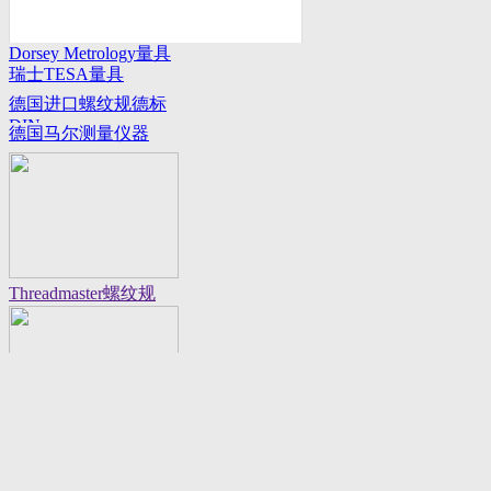
Dorsey Metrology量具
瑞士TESA量具
系列
德国进口螺纹规德标
DIN
德国马尔测量仪器
Threadmaster螺纹规
Flexbar 16130