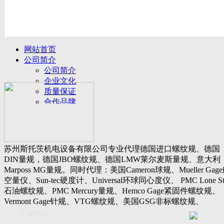
网站首页
公司简介
公司简介
企业文化
质量保证
合作品牌
名誉客户
产品展示
新闻动态
公司新闻
苏州斯托茨机电设备有限公司专业代理德国进口螺纹规、德国
行业动态
DIN量规，德国JBO螺纹规、德国LMW莱尔麦斯量规、意大利
设备展厅
Marposs MG量规。同时代理：美国Cameron球规、Mueller Gag
资料下载
空量仪、Sun-tec硬度计、Universal环球同心度仪、 PMC Lone St
视频下载
石油螺纹规、PMC Mercury量规、Hemco Gage紧固件螺纹规、
资料下载
Vermont Gage针规、VTG螺纹规、美国GSG非标螺纹规、
软件下载
Threadcheck航空螺纹规、 Westport医疗螺纹规、英国Threadmast
公司简介
联系我们
惠氏螺纹规、Tru-thread石油螺纹规、美国Gagemaker单项仪，