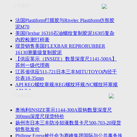
联系方式
士TESA测高仪、德国Mahr马尔粗糙度仪、数显深度尺、东精
公司新闻
客户留言
密圆度仪、Marposs气动量仪、Trimos测高仪、海克斯康三坐标
诚聘英才
影像仪、英国Zodiac gauge、英国Original Gauge螺纹规等。
法国Plastiform打膜胶与Rivelec Plastiform仿形胶
泥M70
美国Flexbar 16310石油螺纹复制胶泥16305复杂
内腔检测打样膏
现货销售美国FLEXBAR REPRORUBBER
16130测量级复制胶泥
【供应英示（INSIZE）数显深度尺1141-500A】
苏州一级代理商
江苏省供应511-721日本三丰MITUTOYO内径千
分表18-35mm
API REG螺纹塞规/REG螺纹环规/NC螺纹环塞规
API 7-2
行业动态
苏州市万濠卧式投影仪CPJ-3020W/CPJ-4025W代
理商
美国B2段差尺/间隙段差尺GAPSG/NMSG/GRIP-
奥地利INSIZE英示1144-300A双钩数显深度尺
004/CFM-095代理商
300mm深度尺现货特价
2023年美国Universal Punch圆度仪价格表，国产
扬州市日本三丰防冷却液数显卡尺500-703-20现货
定制跳动量仪
销售批发价
波音一季度营收增近三成超预期，近五年季度交
Philippe Errera被任命为赛峰集团国际与公共事务执