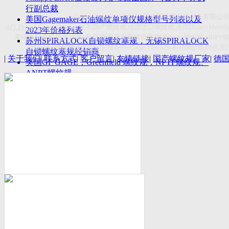
付数量首超空客
行副总裁
Copyright(C)2026-2027
苏州斯托茨机电设备有限公
美国Gagemaker石油螺纹单项仪规格型号列表以及
API Thread Gage
, Sitemap,
定制国产螺纹规
,
德国进口螺纹规
,
美国
DorseyMetrol
2023年价格列表
莱尔麦斯量规
,
德国
LMW
量规
,
国产爱克母螺纹规
,
国产
Acme
螺纹规
,HBPV
苏州SPIRALOCK自锁螺纹塞规，无锡SPIRALOCK
Titecswiss
螺纹规
,
API GAGE
,Mueller Gage,Threadmaster
螺纹规
,PMC
石
自锁螺纹塞规经销商
|
关于我们
|
联系方式
|
客户留言
|
友情链接
|
国产螺纹规厂家
|
德
美国GF GAGE，Greenfield 螺纹规，NPTF螺纹规、
ANPT螺纹规
德国LMW进口UNJ螺纹环塞规与美国VTG进口UNJ
环塞规的区别
中国计量院为“夸父一号”卫星载荷提供标定
美国NDT Supply.com, Inc.中国区服务商，可以提供
优质的NDT服务
新能源汽车产业计量研讨会在中国计量科学研究院
成功举办