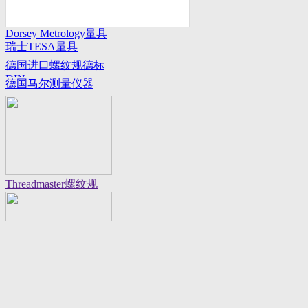
Dorsey Metrology量具
瑞士TESA量具
系列
德国进口螺纹规德标
DIN
德国马尔测量仪器
Threadmaster螺纹规
Flexbar 16130