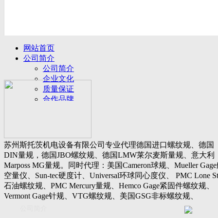
网站首页
公司简介
公司简介
企业文化
质量保证
合作品牌
名誉客户
产品展示
新闻动态
公司新闻
苏州斯托茨机电设备有限公司专业代理德国进口螺纹规、德国
行业动态
DIN量规，德国JBO螺纹规、德国LMW莱尔麦斯量规、意大利
设备展厅
Marposs MG量规。同时代理：美国Cameron球规、Mueller Gag
资料下载
空量仪、Sun-tec硬度计、Universal环球同心度仪、 PMC Lone St
视频下载
石油螺纹规、PMC Mercury量规、Hemco Gage紧固件螺纹规、
资料下载
Vermont Gage针规、VTG螺纹规、美国GSG非标螺纹规、
软件下载
Threadcheck航空螺纹规、 Westport医疗螺纹规、英国Threadmast
公司简介
联系我们
惠氏螺纹规、Tru-thread石油螺纹规、美国Gagemaker单项仪，