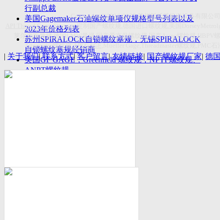
付数量首超空客
行副总裁
Copyright(C)2026-2027
苏州斯托茨机电设备有限公
美国Gagemaker石油螺纹单项仪规格型号列表以及
API Thread Gage
, Sitemap,
定制国产螺纹规
,
德国进口螺纹规
,
美国
DorseyMetrol
2023年价格列表
莱尔麦斯量规
,
德国
LMW
量规
,
国产爱克母螺纹规
,
国产
Acme
螺纹规
,HBPV
苏州SPIRALOCK自锁螺纹塞规，无锡SPIRALOCK
Titecswiss
螺纹规
,
API GAGE
,Mueller Gage,Threadmaster
螺纹规
,PMC
石
自锁螺纹塞规经销商
|
关于我们
|
联系方式
|
客户留言
|
友情链接
|
国产螺纹规厂家
|
德
美国GF GAGE，Greenfield 螺纹规，NPTF螺纹规、
ANPT螺纹规
德国LMW进口UNJ螺纹环塞规与美国VTG进口UNJ
环塞规的区别
中国计量院为“夸父一号”卫星载荷提供标定
美国NDT Supply.com, Inc.中国区服务商，可以提供
优质的NDT服务
新能源汽车产业计量研讨会在中国计量科学研究院
成功举办