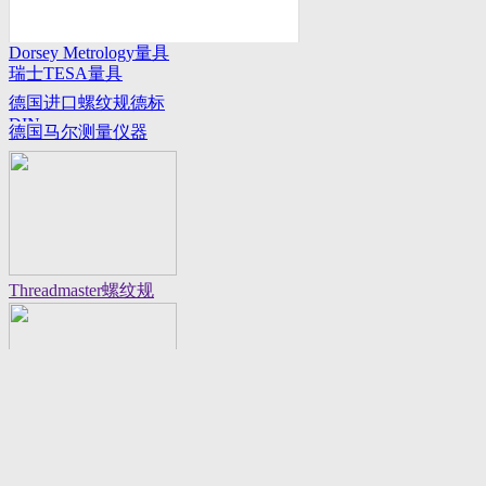
Dorsey Metrology量具
瑞士TESA量具
系列
德国进口螺纹规德标
DIN
德国马尔测量仪器
Threadmaster螺纹规
Flexbar 16130