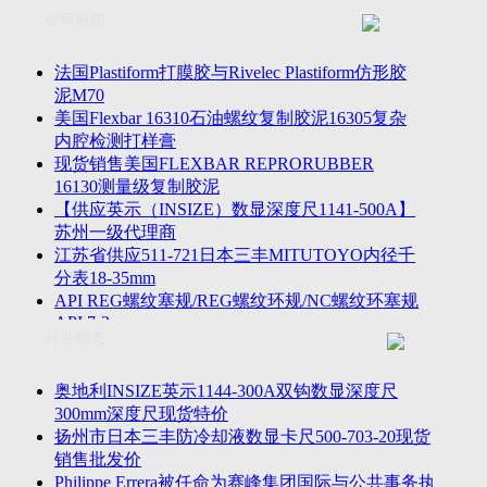
联系方式
士TESA测高仪、德国Mahr马尔粗糙度仪、数显深度尺、东精
公司新闻
客户留言
密圆度仪、Marposs气动量仪、Trimos测高仪、海克斯康三坐标
诚聘英才
影像仪、英国Zodiac gauge、英国Original Gauge螺纹规等。
法国Plastiform打膜胶与Rivelec Plastiform仿形胶
泥M70
美国Flexbar 16310石油螺纹复制胶泥16305复杂
内腔检测打样膏
现货销售美国FLEXBAR REPRORUBBER
16130测量级复制胶泥
【供应英示（INSIZE）数显深度尺1141-500A】
苏州一级代理商
江苏省供应511-721日本三丰MITUTOYO内径千
分表18-35mm
API REG螺纹塞规/REG螺纹环规/NC螺纹环塞规
API 7-2
行业动态
苏州市万濠卧式投影仪CPJ-3020W/CPJ-4025W代
理商
美国B2段差尺/间隙段差尺GAPSG/NMSG/GRIP-
奥地利INSIZE英示1144-300A双钩数显深度尺
004/CFM-095代理商
300mm深度尺现货特价
2023年美国Universal Punch圆度仪价格表，国产
扬州市日本三丰防冷却液数显卡尺500-703-20现货
定制跳动量仪
销售批发价
波音一季度营收增近三成超预期，近五年季度交
Philippe Errera被任命为赛峰集团国际与公共事务执