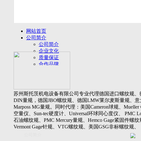
网站首页
公司简介
公司简介
企业文化
质量保证
合作品牌
名誉客户
产品展示
新闻动态
公司新闻
苏州斯托茨机电设备有限公司专业代理德国进口螺纹规、
行业动态
DIN量规，德国JBO螺纹规、德国LMW莱尔麦斯量规、意
设备展厅
Marposs MG量规。同时代理：美国Cameron球规、Mueller 
资料下载
空量仪、Sun-tec硬度计、Universal环球同心度仪、 PMC Lone
视频下载
石油螺纹规、PMC Mercury量规、Hemco Gage紧固件螺
资料下载
Vermont Gage针规、VTG螺纹规、美国GSG非标螺纹规、
软件下载
Threadcheck航空螺纹规、 Westport医疗螺纹规、英国Threadm
公司简介
联系我们
惠氏螺纹规、Tru-thread石油螺纹规、美国Gagemaker单