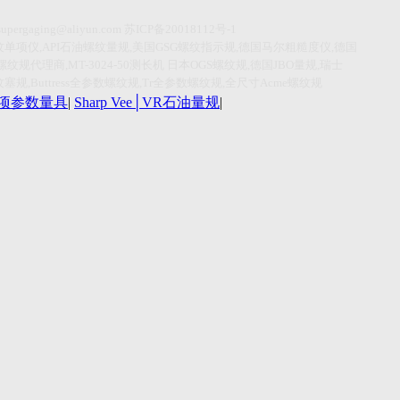
supergaging@aliyun.com
苏
ICP
备
20018112
号
-1
纹单项仪
,API
石油螺纹量规
,
美国
GSG
螺纹指示规
,
德国马尔粗糙度仪
,
德国
螺纹规代理商
,MT-3024-50
测长机
日本
OGS
螺纹规
,
德国
JBO
量规
,
瑞士
纹塞规
,Buttress
全参数螺纹规
,Tr
全参数螺纹规
,
全尺寸
Acme
螺纹规
r单项参数量具
|
Sharp Vee│VR石油量规
|