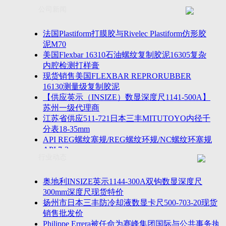
联系方式
士TESA测高仪、德国Mahr马尔粗糙度仪、数显深度尺、
公司新闻
客户留言
密圆度仪、Marposs气动量仪、Trimos测高仪、海克斯康
诚聘英才
影像仪、英国Zodiac gauge、英国Original Gauge螺纹规等
法国Plastiform打膜胶与Rivelec Plastiform仿形胶
泥M70
美国Flexbar 16310石油螺纹复制胶泥16305复杂
内腔检测打样膏
现货销售美国FLEXBAR REPRORUBBER
16130测量级复制胶泥
【供应英示（INSIZE）数显深度尺1141-500A】
苏州一级代理商
江苏省供应511-721日本三丰MITUTOYO内径千
分表18-35mm
API REG螺纹塞规/REG螺纹环规/NC螺纹环塞规
API 7-2
行业动态
苏州市万濠卧式投影仪CPJ-3020W/CPJ-4025W代
理商
美国B2段差尺/间隙段差尺GAPSG/NMSG/GRIP-
奥地利INSIZE英示1144-300A双钩数显深度尺
004/CFM-095代理商
300mm深度尺现货特价
2023年美国Universal Punch圆度仪价格表，国产
扬州市日本三丰防冷却液数显卡尺500-703-20现货
定制跳动量仪
销售批发价
波音一季度营收增近三成超预期，近五年季度交
Philippe Errera被任命为赛峰集团国际与公共事务执