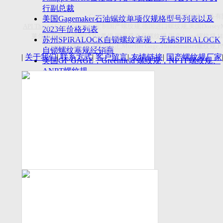
付数量首超空客
行副总裁
Copyright(C)2026-2027
苏州斯托茨机电设备有
美国Gagemaker石油螺纹单项仪规格型号列表以及
API Thread Gage
, Sitemap,
定制国产螺纹规
,
德国进口螺纹规
,
美国
Dorsey
2023年价格列表
莱尔麦斯量规
,
德国
LMW
量规
,
国产爱克母螺纹规
,
国产
Acme
螺纹规
,
苏州SPIRALOCK自锁螺纹塞规，无锡SPIRALOCK
Titecswiss
螺纹规
,
API GAGE
,Mueller Gage,Threadmaster
螺纹规
,
自锁螺纹塞规经销商
|
关于我们
|
联系方式
|
客户留言
|
友情链接
|
国产螺纹规厂家
美国GF GAGE，Greenfield 螺纹规，NPTF螺纹规、
ANPT螺纹规
德国LMW进口UNJ螺纹环塞规与美国VTG进口UNJ
环塞规的区别
中国计量院为“夸父一号”卫星载荷提供标定
美国NDT Supply.com, Inc.中国区服务商，可以提供
优质的NDT服务
新能源汽车产业计量研讨会在中国计量科学研究院
成功举办