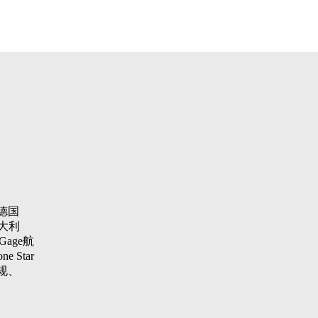
德国
大利
Gage航
 Star
纹规、
aster
项仪，瑞