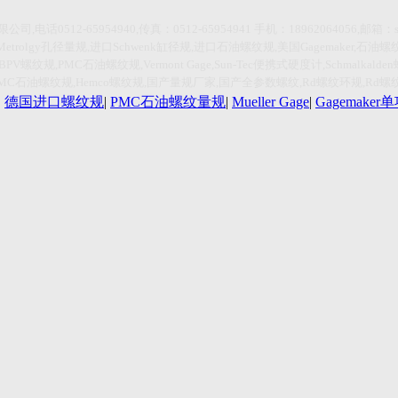
限公司
,
电话
0512-65954940,传真：0512-65954941
手机：
18962064056,
邮箱：
Metrolgy
孔径量规
,
进口
Schwenk
缸径规
,
进口石油螺纹规
,
美国
Gagemaker,
石油螺
HBPV
螺纹规
,PMC
石油螺纹规
,Vermont Gage,Sun-Tec
便携式硬度计
,Schmalkalden
PMC
石油螺纹规
,Hemco
螺纹规
,
国产量规厂家
,
国产全参数螺纹
,Rd
螺纹环规
,Rd
螺
|
德国进口螺纹规
|
PMC石油螺纹量规
|
Mueller Gage
|
Gagemake