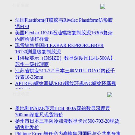
联系方式
士TESA测高仪、德国Mahr马尔粗糙度仪、数显深度尺、东精
公司新闻
客户留言
密圆度仪、Marposs气动量仪、Trimos测高仪、海克斯康三坐标
诚聘英才
影像仪、英国Zodiac gauge、英国Original Gauge螺纹规等。
法国Plastiform打膜胶与Rivelec Plastiform仿形胶
泥M70
美国Flexbar 16310石油螺纹复制胶泥16305复杂
内腔检测打样膏
现货销售美国FLEXBAR REPRORUBBER
16130测量级复制胶泥
【供应英示（INSIZE）数显深度尺1141-500A】
苏州一级代理商
江苏省供应511-721日本三丰MITUTOYO内径千
分表18-35mm
API REG螺纹塞规/REG螺纹环规/NC螺纹环塞规
API 7-2
行业动态
苏州市万濠卧式投影仪CPJ-3020W/CPJ-4025W代
理商
美国B2段差尺/间隙段差尺GAPSG/NMSG/GRIP-
奥地利INSIZE英示1144-300A双钩数显深度尺
004/CFM-095代理商
300mm深度尺现货特价
2023年美国Universal Punch圆度仪价格表，国产
扬州市日本三丰防冷却液数显卡尺500-703-20现货
定制跳动量仪
销售批发价
波音一季度营收增近三成超预期，近五年季度交
Philippe Errera被任命为赛峰集团国际与公共事务执