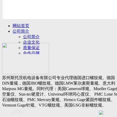
网站首页
公司简介
公司简介
企业文化
质量保证
合作品牌
名誉客户
产品展示
新闻动态
公司新闻
苏州斯托茨机电设备有限公司专业代理德国进口螺纹规、德国
行业动态
DIN量规，德国JBO螺纹规、德国LMW莱尔麦斯量规、意大利
设备展厅
Marposs MG量规。同时代理：美国Cameron球规、Mueller Gag
资料下载
空量仪、Sun-tec硬度计、Universal环球同心度仪、 PMC Lone St
视频下载
石油螺纹规、PMC Mercury量规、Hemco Gage紧固件螺纹规、
资料下载
Vermont Gage针规、VTG螺纹规、美国GSG非标螺纹规、
软件下载
Threadcheck航空螺纹规、 Westport医疗螺纹规、英国Threadmast
公司简介
联系我们
惠氏螺纹规、Tru-thread石油螺纹规、美国Gagemaker单项仪，