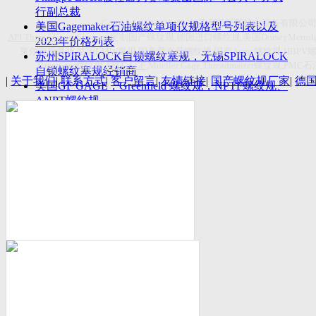
付数量首超空客
行副总裁
Copyright(C)2026-2027
苏州斯托茨机电设备有限公
美国Gagemaker石油螺纹单项仪规格型号列表以及
API Thread Gage
, Sitemap,
定制国产螺纹规
,
德国进口螺纹规
,
美国
DorseyMetrol
2023年价格列表
莱尔麦斯量规
,
德国
LMW
量规
,
国产爱克母螺纹规
,
国产
Acme
螺纹规
,HBPV
苏州SPIRALOCK自锁螺纹塞规，无锡SPIRALOCK
Titecswiss
螺纹规
,
API GAGE
,Mueller Gage,Threadmaster
螺纹规
,PMC
石
自锁螺纹塞规经销商
|
关于我们
|
联系方式
|
客户留言
|
友情链接
|
国产螺纹规厂家
|
德
美国GF GAGE，Greenfield 螺纹规，NPTF螺纹规、
ANPT螺纹规
德国LMW进口UNJ螺纹环塞规与美国VTG进口UNJ
环塞规的区别
中国计量院为“夸父一号”卫星载荷提供标定
美国NDT Supply.com, Inc.中国区服务商，可以提供
优质的NDT服务
新能源汽车产业计量研讨会在中国计量科学研究院
成功举办