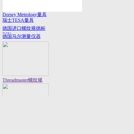
Dorsey Metrology量具
瑞士TESA量具
系列
德国进口螺纹规德标
DIN
德国马尔测量仪器
Threadmaster螺纹规
Flexbar 16130