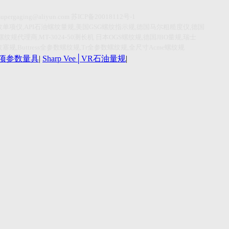
supergaging@aliyun.com
苏
ICP
备
20018112
号
-1
纹单项仪
,API
石油螺纹量规
,
美国
GSG
螺纹指示规
,
德国马尔粗糙度仪
,
德国
螺纹规代理商
,MT-3024-50
测长机
日本
OGS
螺纹规
,
德国
JBO
量规
,
瑞士
纹塞规
,Buttress
全参数螺纹规
,Tr
全参数螺纹规
,
全尺寸
Acme
螺纹规
r单项参数量具
|
Sharp Vee│VR石油量规
|