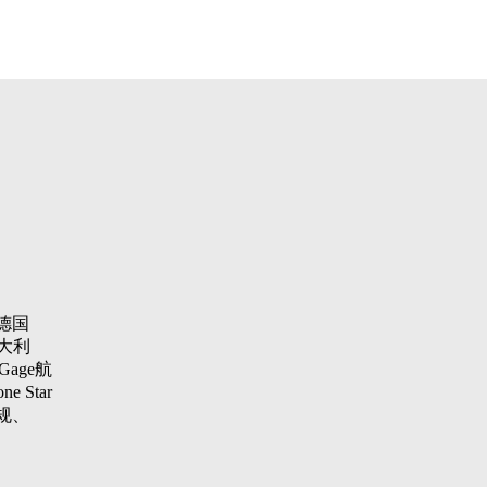
德国
大利
Gage航
 Star
纹规、
aster
项仪，瑞