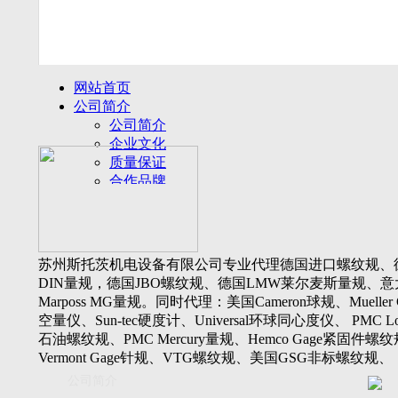
网站首页
公司简介
公司简介
企业文化
质量保证
合作品牌
名誉客户
产品展示
新闻动态
公司新闻
苏州斯托茨机电设备有限公司专业代理德国进口螺纹规、
行业动态
DIN量规，德国JBO螺纹规、德国LMW莱尔麦斯量规、意
设备展厅
Marposs MG量规。同时代理：美国Cameron球规、Mueller 
资料下载
空量仪、Sun-tec硬度计、Universal环球同心度仪、 PMC Lone
视频下载
石油螺纹规、PMC Mercury量规、Hemco Gage紧固件螺
资料下载
Vermont Gage针规、VTG螺纹规、美国GSG非标螺纹规、
软件下载
Threadcheck航空螺纹规、 Westport医疗螺纹规、英国Threadm
公司简介
联系我们
惠氏螺纹规、Tru-thread石油螺纹规、美国Gagemaker单