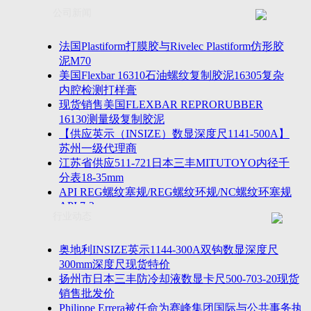
联系方式
士TESA测高仪、德国Mahr马尔粗糙度仪、数显深度尺、
公司新闻
客户留言
密圆度仪、Marposs气动量仪、Trimos测高仪、海克斯康
诚聘英才
影像仪、英国Zodiac gauge、英国Original Gauge螺纹规等
法国Plastiform打膜胶与Rivelec Plastiform仿形胶
泥M70
美国Flexbar 16310石油螺纹复制胶泥16305复杂
内腔检测打样膏
现货销售美国FLEXBAR REPRORUBBER
16130测量级复制胶泥
【供应英示（INSIZE）数显深度尺1141-500A】
苏州一级代理商
江苏省供应511-721日本三丰MITUTOYO内径千
分表18-35mm
API REG螺纹塞规/REG螺纹环规/NC螺纹环塞规
API 7-2
行业动态
苏州市万濠卧式投影仪CPJ-3020W/CPJ-4025W代
理商
美国B2段差尺/间隙段差尺GAPSG/NMSG/GRIP-
奥地利INSIZE英示1144-300A双钩数显深度尺
004/CFM-095代理商
300mm深度尺现货特价
2023年美国Universal Punch圆度仪价格表，国产
扬州市日本三丰防冷却液数显卡尺500-703-20现货
定制跳动量仪
销售批发价
波音一季度营收增近三成超预期，近五年季度交
Philippe Errera被任命为赛峰集团国际与公共事务执