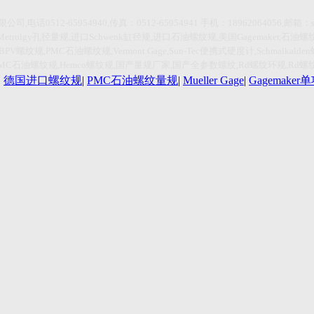
限公司
,
电话
0512-65954940,传真：0512-65954941
手机：
18962064056,
邮箱：
Metrolgy
孔径量规
,
进口
Schwenk
缸径规
,
进口石油螺纹规
,
美国
Gagemaker,
石油螺
HBPV
螺纹规
,PMC
石油螺纹规
,Vermont Gage,Sun-Tec
便携式硬度计
,Schmalkalden
PMC
石油螺纹规
,Hemco
螺纹规
,
国产量规厂家
,
国产全参数螺纹
,Rd
螺纹环规
,Rd
螺
|
德国进口螺纹规
|
PMC石油螺纹量规
|
Mueller Gage
|
Gagemake