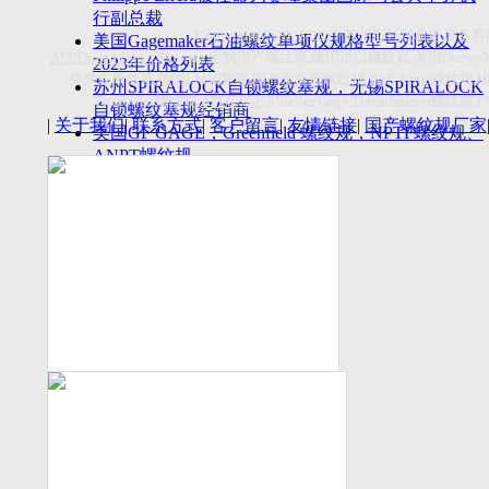
付数量首超空客
行副总裁
Copyright(C)2026-2027
苏州斯托茨机电设备有
美国Gagemaker石油螺纹单项仪规格型号列表以及
API Thread Gage
, Sitemap,
定制国产螺纹规
,
德国进口螺纹规
,
美国
Dorsey
2023年价格列表
莱尔麦斯量规
,
德国
LMW
量规
,
国产爱克母螺纹规
,
国产
Acme
螺纹规
,
苏州SPIRALOCK自锁螺纹塞规，无锡SPIRALOCK
Titecswiss
螺纹规
,
API GAGE
,Mueller Gage,Threadmaster
螺纹规
,
自锁螺纹塞规经销商
|
关于我们
|
联系方式
|
客户留言
|
友情链接
|
国产螺纹规厂家
美国GF GAGE，Greenfield 螺纹规，NPTF螺纹规、
ANPT螺纹规
德国LMW进口UNJ螺纹环塞规与美国VTG进口UNJ
环塞规的区别
中国计量院为“夸父一号”卫星载荷提供标定
美国NDT Supply.com, Inc.中国区服务商，可以提供
优质的NDT服务
新能源汽车产业计量研讨会在中国计量科学研究院
成功举办