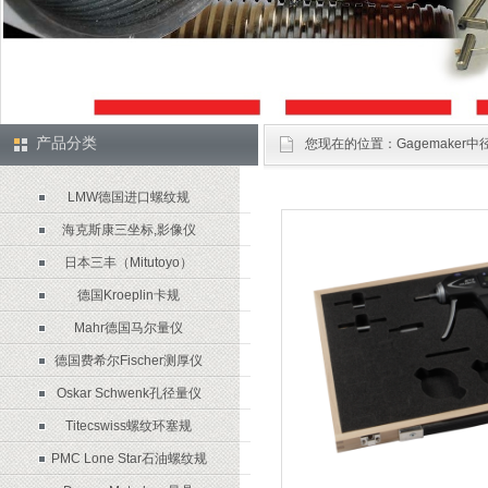
产品分类
您现在的位置：
Gagemaker
LMW德国进口螺纹规
海克斯康三坐标,影像仪
日本三丰（Mitutoyo）
德国Kroeplin卡规
Mahr德国马尔量仪
德国费希尔Fischer测厚仪
Oskar Schwenk孔径量仪
Titecswiss螺纹环塞规
PMC Lone Star石油螺纹规