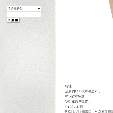
请选择分类
特性：
全新的
LCD
大屏幕显示，
IP67
防水标准，
双按钮简单操作，
4
个预设存储；
RS232/USB
输出口，可选蓝牙输