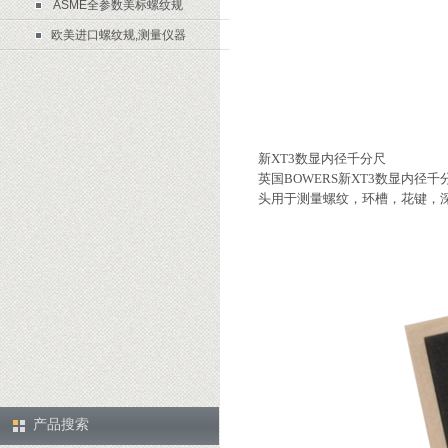
ASME全参数美标螺纹规
欧美进口螺纹规,测量仪器
新
XT3
数显内径千分尺
英国
BOWERS
新
XT3
数显内径千
头用于测量螺纹，环槽，花键，
产品搜索