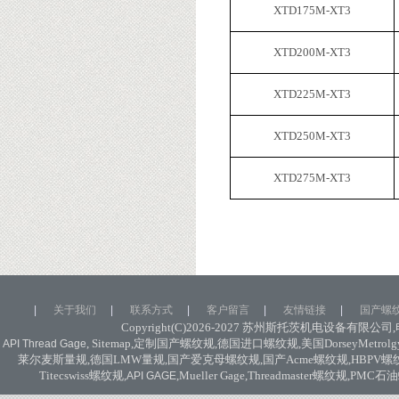
XTD175M-XT3
XTD200M-XT3
XTD225M-XT3
XTD250M-XT3
XTD275M-XT3
|
关于我们
|
联系方式
|
客户留言
|
友情链接
|
国产螺
Copyright(C)2026-2027
苏州斯托茨机电设备有限公司
,
, Sitemap,
定制国产螺纹规
,
德国进口螺纹规
,
美国
DorseyMetrolg
API Thread Gage
莱尔麦斯量规
,
德国
LMW
量规
,
国产爱克母螺纹规
,
国产
Acme
螺纹规
,HBPV
螺
Titecswiss
螺纹规
,
,Mueller Gage,Threadmaster
螺纹规
,PMC
石油
API GAGE