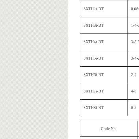
SXTH1i-BT
0.08
SXTH3i-BT
1/4-
SXTH4i-BT
3/8-
SXTH5i-BT
3/4-
SXTH6i-BT
2-4
SXTH7i-BT
4-6
SXTH8i-BT
6-8
Code No.