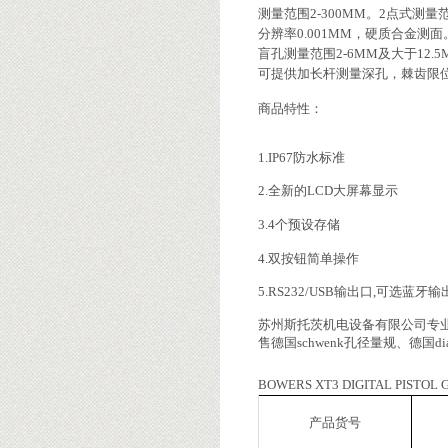
测量范围
2-300MM
。
2
点式测量
分辨率
0.001MM
，硬质合金测面
盲孔测量范围
2-6MM
及大于
12.
可提供加长杆测量深孔，棘齿限
商品特性：
1.IP67防水标准
2.全新的LCD大屏幕显示
3.4个预设存储
4.双按钮简单操作
5.RS232/USB输出口,可选蓝牙输
苏州斯托茨机电设备有限公司专业
售德国schwenk孔径量规、德国di
BOWERS XT3 DIGITAL PISTOL 
产品货号