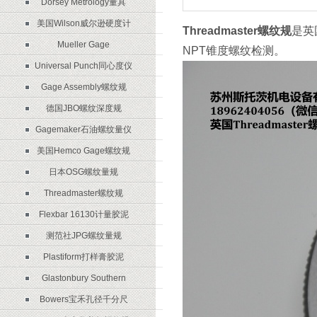
Dorsey Metrology量具
美国Wilson威尔逊硬度计
Threadmaster螺纹规
‌是
Mueller Gage
NPT锥度螺纹检测。
Universal Punch同心度仪
Gage Assembly螺纹规
德国JBO螺纹深度规
Gagemaker石油螺纹量仪
美国Hemco Gage螺纹规
日本OSG螺纹量规
Threadmaster螺纹规
Flexbar 16130计量胶泥
测范社JPG螺纹量规
Plastiform打样膏胶泥
Glastonbury Southern
Bowers宝禾孔径千分尺