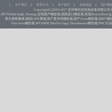
|
关于我们
|
联系方式
|
客户留言
|
友情链接
|
国产螺
Copyright(C)2026-2027
苏州斯托茨机电设备有限公司
,
, Sitemap,
定制国产螺纹规
,
德国进口螺纹规
,
美国
DorseyMetrolg
API Thread Gage
莱尔麦斯量规
,
德国
LMW
量规
,
国产爱克母螺纹规
,
国产
Acme
螺纹规
,HBPV
螺
Titecswiss
螺纹规
,
,Mueller Gage,Threadmaster
螺纹规
,PMC
石油
API GAGE