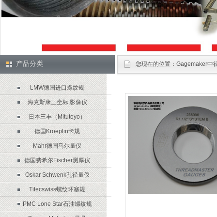
产品分类
您现在的位置：
Gagemaker
LMW德国进口螺纹规
海克斯康三坐标,影像仪
日本三丰（Mitutoyo）
德国Kroeplin卡规
Mahr德国马尔量仪
德国费希尔Fischer测厚仪
Oskar Schwenk孔径量仪
Titecswiss螺纹环塞规
PMC Lone Star石油螺纹规