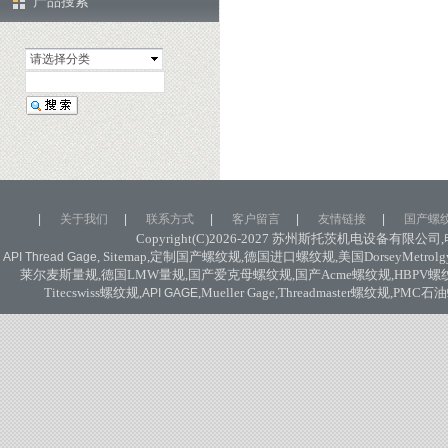
产品搜索
请选择分类
|
关于我们
|
联系方式
|
客户留言
|
友情链接
|
国产螺
Copyright(C)2026-2027
苏州斯托茨机电设备有限公司
,
, Sitemap,
定制国产螺纹规
,
德国进口螺纹规
,
美国
DorseyMetrolg
API Thread Gage
莱尔麦斯量规
,
德国
LMW
量规
,
国产爱克母螺纹规
,
国产
Acme
螺纹规
,HBPV
螺
Titecswiss
螺纹规
,
,Mueller Gage,Threadmaster
螺纹规
,PMC
石油
API GAGE