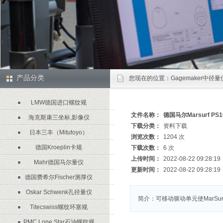
产品分类
您现在的位置：
Gagemaker中径
LMW德国进口螺纹规
文件名称：
德国马尔Marsurf 
海克斯康三坐标,影像仪
下载分类：
资料下载
日本三丰（Mitutoyo）
浏览次数：
1204 次
德国Kroeplin卡规
下载次数：
6 次
上传时间：
2022-08-22 09:28:19
Mahr德国马尔量仪
更新时间：
2022-08-22 09:28:19
德国费希尔Fischer测厚仪
Oskar Schwenk孔径量仪
简介：可移动驱动单元使MarSur
Titecswiss螺纹环塞规
PMC Lone Star石油螺纹规