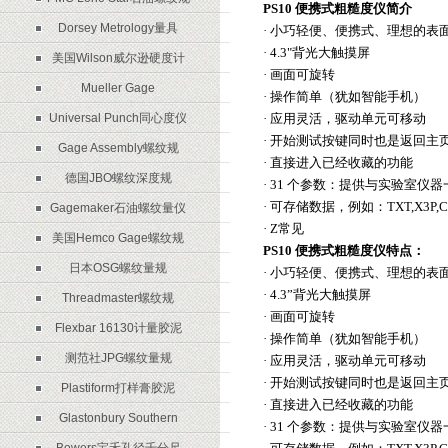
PS10 便携式粗糙度仪简介
Dorsey Metrology量具
· 小巧轻便、便携式、理想的表
· 4.3"背光大触摸屏
美国Wilson威尔逊硬度计
· 画面可旋转
Mueller Gage
· 操作简单（犹如智能手机）
Universal Punch同心度仪
· 应用灵活，驱动单元可移动
· 开始测试按键同时也是返回主
Gage Assembly螺纹规
· 直接进入已经收藏的功能
德国JBO螺纹深度规
· 31 个参数：提供与实验室仪
· 可存储数据，例如：TXT,X3P,C
Gagemaker石油螺纹量仪
· Z常见
美国Hemco Gage螺纹规
PS10 便携式粗糙度仪特点：
日本OSG螺纹量规
· 小巧轻便、便携式、理想的表
· 4.3”背光大触摸屏
Threadmaster螺纹规
· 画面可旋转
Flexbar 16130计量胶泥
· 操作简单（犹如智能手机）
测范社JPG螺纹量规
· 应用灵活，驱动单元可移动
· 开始测试按键同时也是返回主
Plastiform打样膏胶泥
· 直接进入已经收藏的功能
Glastonbury Southern
· 31 个参数：提供与实验室仪