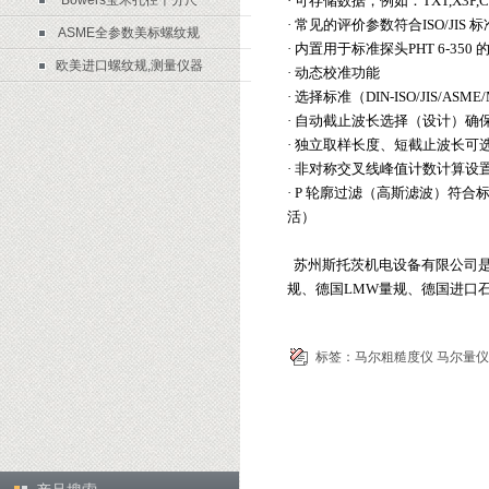
Bowers宝禾孔径千分尺
· 可存储数据，例如：TXT,X3P,C
· 常见的评价参数符合ISO/JIS
ASME全参数美标螺纹规
· 内置用于标准探头PHT 6-35
欧美进口螺纹规,测量仪器
· 动态校准功能
· 选择标准（DIN-ISO/JIS/ASME
· 自动截止波长选择（设计）确
· 独立取样长度、短截止波长可
· 非对称交叉线峰值计数计算设
· P 轮廓过滤（高斯滤波）符合标准DIN
活）
苏州斯托茨机电设备有限公司是
规、德国LMW量规、德国进口石
标签：
马尔粗糙度仪
马尔量仪