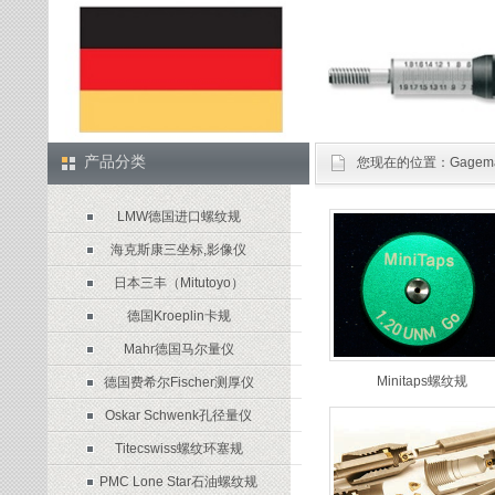
产品分类
您现在的位置：
Gage
LMW德国进口螺纹规
海克斯康三坐标,影像仪
日本三丰（Mitutoyo）
德国Kroeplin卡规
Mahr德国马尔量仪
Minitaps螺纹规
德国费希尔Fischer测厚仪
Oskar Schwenk孔径量仪
Titecswiss螺纹环塞规
PMC Lone Star石油螺纹规