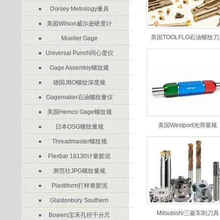
Dorsey Metrology量具
美国Wilson威尔逊硬度计
美国TOOLFLO石油螺纹刀
Mueller Gage
Universal Punch同心度仪
Gage Assembly螺纹规
德国JBO螺纹深度规
Gagemaker石油螺纹量仪
美国Hemco Gage螺纹规
美国Westport光滑塞规
日本OSG螺纹量规
Threadmaster螺纹规
Flexbar 16130计量胶泥
测范社JPG螺纹量规
Plastiform打样膏胶泥
Glastonbury Southern
Mitsubishi三菱车削刀具
Bowers宝禾孔径千分尺