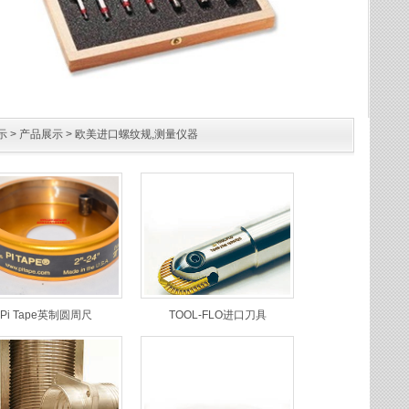
示
>
产品展示
>
欧美进口螺纹规,测量仪器
Pi Tape英制圆周尺
TOOL-FLO进口刀具