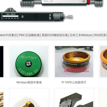
maker中径量仪│PMC石油螺纹规│美国GSG螺纹指示规│日本三丰Mitutoyo│INSIZE英
Minitaps紧固件量规
PI TAPE公制圆周尺