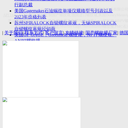
付数量首超空客
行副总裁
Copyright(C)2026-2027
苏州斯托茨机电设备有限公
美国Gagemaker石油螺纹单项仪规格型号列表以及
API Thread Gage
, Sitemap,
定制国产螺纹规
,
德国进口螺纹规
,
美国
DorseyMetrol
2023年价格列表
莱尔麦斯量规
,
德国
LMW
量规
,
国产爱克母螺纹规
,
国产
Acme
螺纹规
,HBPV
苏州SPIRALOCK自锁螺纹塞规，无锡SPIRALOCK
Titecswiss
螺纹规
,
API GAGE
,Mueller Gage,Threadmaster
螺纹规
,PMC
石
自锁螺纹塞规经销商
|
关于我们
|
联系方式
|
客户留言
|
友情链接
|
国产螺纹规厂家
|
德
美国GF GAGE，Greenfield 螺纹规，NPTF螺纹规、
ANPT螺纹规
德国LMW进口UNJ螺纹环塞规与美国VTG进口UNJ
环塞规的区别
中国计量院为“夸父一号”卫星载荷提供标定
美国NDT Supply.com, Inc.中国区服务商，可以提供
优质的NDT服务
新能源汽车产业计量研讨会在中国计量科学研究院
成功举办