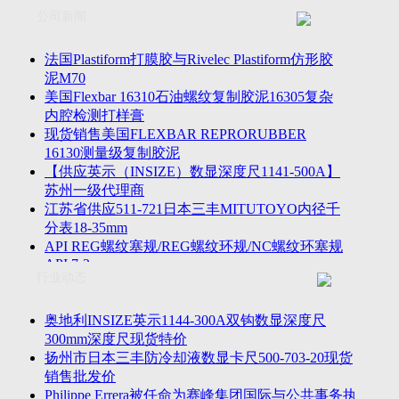
联系方式
士TESA测高仪、德国Mahr马尔粗糙度仪、数显深度尺、东精
公司新闻
客户留言
密圆度仪、Marposs气动量仪、Trimos测高仪、海克斯康三坐标
诚聘英才
影像仪、英国Zodiac gauge、英国Original Gauge螺纹规等。
法国Plastiform打膜胶与Rivelec Plastiform仿形胶
泥M70
美国Flexbar 16310石油螺纹复制胶泥16305复杂
内腔检测打样膏
现货销售美国FLEXBAR REPRORUBBER
16130测量级复制胶泥
【供应英示（INSIZE）数显深度尺1141-500A】
苏州一级代理商
江苏省供应511-721日本三丰MITUTOYO内径千
分表18-35mm
API REG螺纹塞规/REG螺纹环规/NC螺纹环塞规
API 7-2
行业动态
苏州市万濠卧式投影仪CPJ-3020W/CPJ-4025W代
理商
美国B2段差尺/间隙段差尺GAPSG/NMSG/GRIP-
奥地利INSIZE英示1144-300A双钩数显深度尺
004/CFM-095代理商
300mm深度尺现货特价
2023年美国Universal Punch圆度仪价格表，国产
扬州市日本三丰防冷却液数显卡尺500-703-20现货
定制跳动量仪
销售批发价
波音一季度营收增近三成超预期，近五年季度交
Philippe Errera被任命为赛峰集团国际与公共事务执