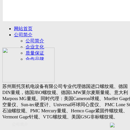
网站首页
公司简介
公司简介
企业文化
质量保证
合作品牌
名誉客户
产品展示
新闻动态
公司新闻
苏州斯托茨机电设备有限公司专业代理德国进口螺纹规、德国
行业动态
DIN量规，德国JBO螺纹规、德国LMW莱尔麦斯量规、意大利
设备展厅
Marposs MG量规。同时代理：美国Cameron球规、Mueller Gag
资料下载
空量仪、Sun-tec硬度计、Universal环球同心度仪、 PMC Lone St
视频下载
石油螺纹规、PMC Mercury量规、Hemco Gage紧固件螺纹规、
资料下载
Vermont Gage针规、VTG螺纹规、美国GSG非标螺纹规、
软件下载
Threadcheck航空螺纹规、 Westport医疗螺纹规、英国Threadmast
公司简介
联系我们
惠氏螺纹规、Tru-thread石油螺纹规、美国Gagemaker单项仪，