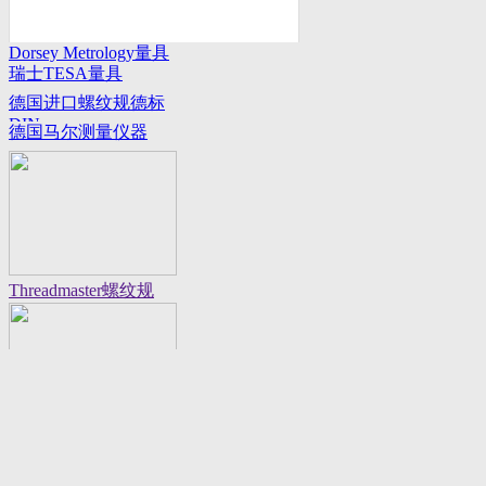
Dorsey Metrology量具
瑞士TESA量具
系列
德国进口螺纹规德标
DIN
德国马尔测量仪器
Threadmaster螺纹规
Flexbar 16130