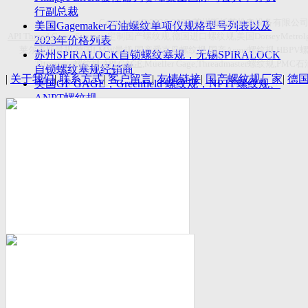
付数量首超空客
行副总裁
Copyright(C)2026-2027
苏州斯托茨机电设备有限公
美国Gagemaker石油螺纹单项仪规格型号列表以及
API Thread Gage
, Sitemap,
定制国产螺纹规
,
德国进口螺纹规
,
美国
DorseyMetrol
2023年价格列表
莱尔麦斯量规
,
德国
LMW
量规
,
国产爱克母螺纹规
,
国产
Acme
螺纹规
,HBPV
苏州SPIRALOCK自锁螺纹塞规，无锡SPIRALOCK
Titecswiss
螺纹规
,
API GAGE
,Mueller Gage,Threadmaster
螺纹规
,PMC
石
自锁螺纹塞规经销商
|
关于我们
|
联系方式
|
客户留言
|
友情链接
|
国产螺纹规厂家
|
德
美国GF GAGE，Greenfield 螺纹规，NPTF螺纹规、
ANPT螺纹规
德国LMW进口UNJ螺纹环塞规与美国VTG进口UNJ
环塞规的区别
中国计量院为“夸父一号”卫星载荷提供标定
美国NDT Supply.com, Inc.中国区服务商，可以提供
优质的NDT服务
新能源汽车产业计量研讨会在中国计量科学研究院
成功举办