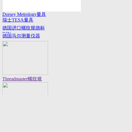
Dorsey Metrology量具
瑞士TESA量具
系列
德国进口螺纹规德标
DIN
德国马尔测量仪器
Threadmaster螺纹规
Flexbar 16130