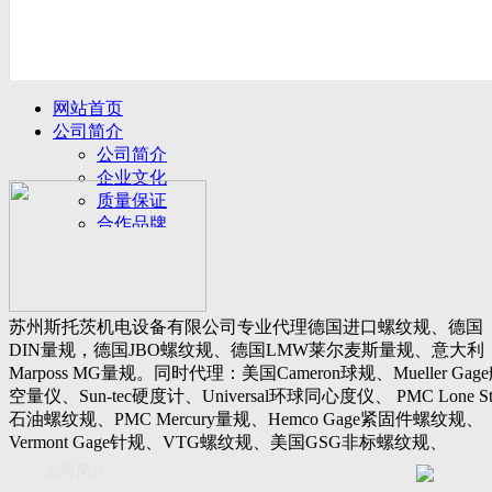
网站首页
公司简介
公司简介
企业文化
质量保证
合作品牌
名誉客户
产品展示
新闻动态
公司新闻
苏州斯托茨机电设备有限公司专业代理德国进口螺纹规、德国
行业动态
DIN量规，德国JBO螺纹规、德国LMW莱尔麦斯量规、意大利
设备展厅
Marposs MG量规。同时代理：美国Cameron球规、Mueller Gag
资料下载
空量仪、Sun-tec硬度计、Universal环球同心度仪、 PMC Lone St
视频下载
石油螺纹规、PMC Mercury量规、Hemco Gage紧固件螺纹规、
资料下载
Vermont Gage针规、VTG螺纹规、美国GSG非标螺纹规、
软件下载
Threadcheck航空螺纹规、 Westport医疗螺纹规、英国Threadmast
公司简介
联系我们
惠氏螺纹规、Tru-thread石油螺纹规、美国Gagemaker单项仪，