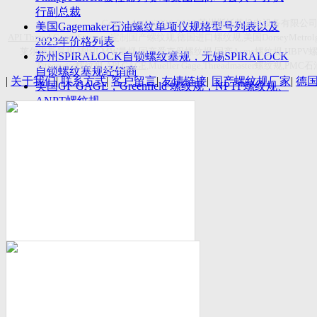
付数量首超空客
行副总裁
Copyright(C)2026-2027
苏州斯托茨机电设备有限公
美国Gagemaker石油螺纹单项仪规格型号列表以及
API Thread Gage
, Sitemap,
定制国产螺纹规
,
德国进口螺纹规
,
美国
DorseyMetrol
2023年价格列表
莱尔麦斯量规
,
德国
LMW
量规
,
国产爱克母螺纹规
,
国产
Acme
螺纹规
,HBPV
苏州SPIRALOCK自锁螺纹塞规，无锡SPIRALOCK
Titecswiss
螺纹规
,
API GAGE
,Mueller Gage,Threadmaster
螺纹规
,PMC
石
自锁螺纹塞规经销商
|
关于我们
|
联系方式
|
客户留言
|
友情链接
|
国产螺纹规厂家
|
德
美国GF GAGE，Greenfield 螺纹规，NPTF螺纹规、
ANPT螺纹规
德国LMW进口UNJ螺纹环塞规与美国VTG进口UNJ
环塞规的区别
中国计量院为“夸父一号”卫星载荷提供标定
美国NDT Supply.com, Inc.中国区服务商，可以提供
优质的NDT服务
新能源汽车产业计量研讨会在中国计量科学研究院
成功举办