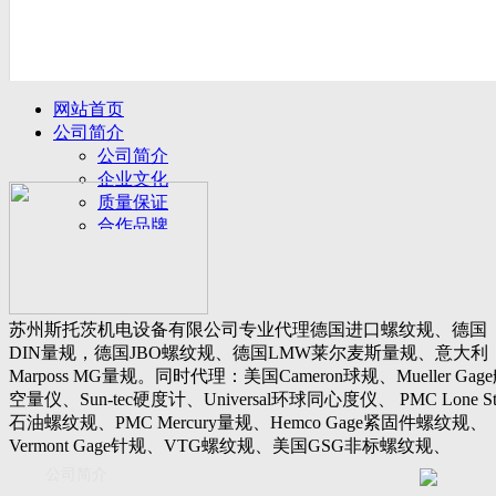
网站首页
公司简介
公司简介
企业文化
质量保证
合作品牌
名誉客户
产品展示
新闻动态
公司新闻
苏州斯托茨机电设备有限公司专业代理德国进口螺纹规、德国
行业动态
DIN量规，德国JBO螺纹规、德国LMW莱尔麦斯量规、意大利
设备展厅
Marposs MG量规。同时代理：美国Cameron球规、Mueller Gag
资料下载
空量仪、Sun-tec硬度计、Universal环球同心度仪、 PMC Lone St
视频下载
石油螺纹规、PMC Mercury量规、Hemco Gage紧固件螺纹规、
资料下载
Vermont Gage针规、VTG螺纹规、美国GSG非标螺纹规、
软件下载
Threadcheck航空螺纹规、 Westport医疗螺纹规、英国Threadmast
公司简介
联系我们
惠氏螺纹规、Tru-thread石油螺纹规、美国Gagemaker单项仪，