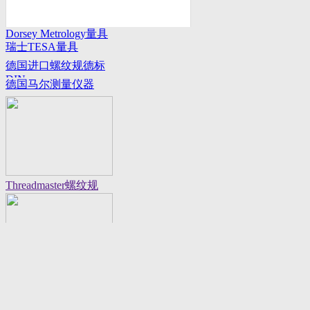
Dorsey Metrology量具
瑞士TESA量具
系列
德国进口螺纹规德标
DIN
德国马尔测量仪器
Threadmaster螺纹规
Flexbar 16130