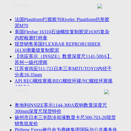
联系方式
士TESA测高仪、德国Mahr马尔粗糙度仪、数显深度尺、东精
公司新闻
客户留言
密圆度仪、Marposs气动量仪、Trimos测高仪、海克斯康三坐标
诚聘英才
影像仪、英国Zodiac gauge、英国Original Gauge螺纹规等。
法国Plastiform打膜胶与Rivelec Plastiform仿形胶
泥M70
美国Flexbar 16310石油螺纹复制胶泥16305复杂
内腔检测打样膏
现货销售美国FLEXBAR REPRORUBBER
16130测量级复制胶泥
【供应英示（INSIZE）数显深度尺1141-500A】
苏州一级代理商
江苏省供应511-721日本三丰MITUTOYO内径千
分表18-35mm
API REG螺纹塞规/REG螺纹环规/NC螺纹环塞规
API 7-2
行业动态
苏州市万濠卧式投影仪CPJ-3020W/CPJ-4025W代
理商
美国B2段差尺/间隙段差尺GAPSG/NMSG/GRIP-
奥地利INSIZE英示1144-300A双钩数显深度尺
004/CFM-095代理商
300mm深度尺现货特价
2023年美国Universal Punch圆度仪价格表，国产
扬州市日本三丰防冷却液数显卡尺500-703-20现货
定制跳动量仪
销售批发价
波音一季度营收增近三成超预期，近五年季度交
Philippe Errera被任命为赛峰集团国际与公共事务执