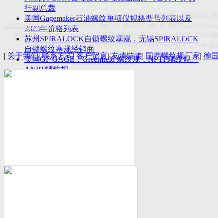
付数量首超空客
行副总裁
Copyright(C)2026-2027
苏州斯托茨机电设备有限公
美国Gagemaker石油螺纹单项仪规格型号列表以及
API Thread Gage
, Sitemap,
定制国产螺纹规
,
德国进口螺纹规
,
美国
DorseyMetrol
2023年价格列表
莱尔麦斯量规
,
德国
LMW
量规
,
国产爱克母螺纹规
,
国产
Acme
螺纹规
,HBPV
苏州SPIRALOCK自锁螺纹塞规，无锡SPIRALOCK
Titecswiss
螺纹规
,
API GAGE
,Mueller Gage,Threadmaster
螺纹规
,PMC
石
自锁螺纹塞规经销商
|
关于我们
|
联系方式
|
客户留言
|
友情链接
|
国产螺纹规厂家
|
德
美国GF GAGE，Greenfield 螺纹规，NPTF螺纹规、
ANPT螺纹规
德国LMW进口UNJ螺纹环塞规与美国VTG进口UNJ
环塞规的区别
中国计量院为“夸父一号”卫星载荷提供标定
美国NDT Supply.com, Inc.中国区服务商，可以提供
优质的NDT服务
新能源汽车产业计量研讨会在中国计量科学研究院
成功举办