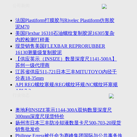
联系方式
士TESA测高仪、德国Mahr马尔粗糙度仪、数显深度尺、东精
公司新闻
客户留言
密圆度仪、Marposs气动量仪、Trimos测高仪、海克斯康三坐标
诚聘英才
影像仪、英国Zodiac gauge、英国Original Gauge螺纹规等。
法国Plastiform打膜胶与Rivelec Plastiform仿形胶
泥M70
美国Flexbar 16310石油螺纹复制胶泥16305复杂
内腔检测打样膏
现货销售美国FLEXBAR REPRORUBBER
16130测量级复制胶泥
【供应英示（INSIZE）数显深度尺1141-500A】
苏州一级代理商
江苏省供应511-721日本三丰MITUTOYO内径千
分表18-35mm
API REG螺纹塞规/REG螺纹环规/NC螺纹环塞规
API 7-2
行业动态
苏州市万濠卧式投影仪CPJ-3020W/CPJ-4025W代
理商
美国B2段差尺/间隙段差尺GAPSG/NMSG/GRIP-
奥地利INSIZE英示1144-300A双钩数显深度尺
004/CFM-095代理商
300mm深度尺现货特价
2023年美国Universal Punch圆度仪价格表，国产
扬州市日本三丰防冷却液数显卡尺500-703-20现货
定制跳动量仪
销售批发价
波音一季度营收增近三成超预期，近五年季度交
Philippe Errera被任命为赛峰集团国际与公共事务执