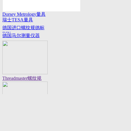
Dorsey Metrology量具
瑞士TESA量具
系列
德国进口螺纹规德标
DIN
德国马尔测量仪器
Threadmaster螺纹规
Flexbar 16130