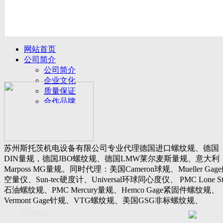
网站首页
公司简介
公司简介
企业文化
质量保证
合作品牌
名誉客户
产品展示
新闻动态
公司新闻
苏州斯托茨机电设备有限公司专业代理德国进口螺纹规、德国
行业动态
DIN量规，德国JBO螺纹规、德国LMW莱尔麦斯量规、意大利
设备展厅
Marposs MG量规。同时代理：美国Cameron球规、Mueller Gag
资料下载
空量仪、Sun-tec硬度计、Universal环球同心度仪、 PMC Lone St
视频下载
石油螺纹规、PMC Mercury量规、Hemco Gage紧固件螺纹规、
资料下载
Vermont Gage针规、VTG螺纹规、美国GSG非标螺纹规、
软件下载
Threadcheck航空螺纹规、 Westport医疗螺纹规、英国Threadmast
公司简介
联系我们
惠氏螺纹规、Tru-thread石油螺纹规、美国Gagemaker单项仪，