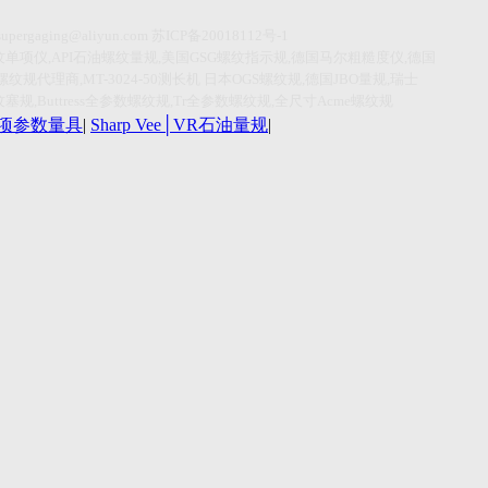
supergaging@aliyun.com
苏
ICP
备
20018112
号
-1
纹单项仪
,API
石油螺纹量规
,
美国
GSG
螺纹指示规
,
德国马尔粗糙度仪
,
德国
螺纹规代理商
,MT-3024-50
测长机
日本
OGS
螺纹规
,
德国
JBO
量规
,
瑞士
纹塞规
,Buttress
全参数螺纹规
,Tr
全参数螺纹规
,
全尺寸
Acme
螺纹规
r单项参数量具
|
Sharp Vee│VR石油量规
|