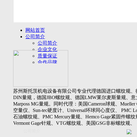
网站首页
公司简介
公司简介
企业文化
质量保证
合作品牌
名誉客户
产品展示
新闻动态
公司新闻
苏州斯托茨机电设备有限公司专业代理德国进口螺纹规、
行业动态
DIN量规，德国JBO螺纹规、德国LMW莱尔麦斯量规、意
设备展厅
Marposs MG量规。同时代理：美国Cameron球规、Mueller 
资料下载
空量仪、Sun-tec硬度计、Universal环球同心度仪、 PMC Lone
视频下载
石油螺纹规、PMC Mercury量规、Hemco Gage紧固件螺
资料下载
Vermont Gage针规、VTG螺纹规、美国GSG非标螺纹规、
软件下载
Threadcheck航空螺纹规、 Westport医疗螺纹规、英国Threadm
公司简介
联系我们
惠氏螺纹规、Tru-thread石油螺纹规、美国Gagemaker单