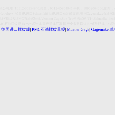
限公司
,
电话
0512-65954940,传真：0512-65954941
手机：
18962064056,
邮箱：
Metrolgy
孔径量规
,
进口
Schwenk
缸径规
,
进口石油螺纹规
,
美国
Gagemaker,
石油螺
HBPV
螺纹规
,PMC
石油螺纹规
,Vermont Gage,Sun-Tec
便携式硬度计
,Schmalkalden
PMC
石油螺纹规
,Hemco
螺纹规
,
国产量规厂家
,
国产全参数螺纹
,Rd
螺纹环规
,Rd
螺
|
德国进口螺纹规
|
PMC石油螺纹量规
|
Mueller Gage
|
Gagemake