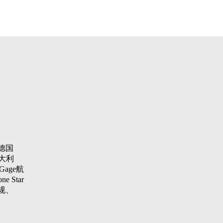
德国
大利
Gage航
 Star
纹规、
aster
项仪，瑞