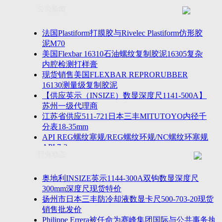
联系方式
士TESA测高仪、德国Mahr马尔粗糙度仪、数显深度尺、
公司新闻
客户留言
密圆度仪、Marposs气动量仪、Trimos测高仪、海克斯康
诚聘英才
影像仪、英国Zodiac gauge、英国Original Gauge螺纹规等
法国Plastiform打膜胶与Rivelec Plastiform仿形胶
泥M70
美国Flexbar 16310石油螺纹复制胶泥16305复杂
内腔检测打样膏
现货销售美国FLEXBAR REPRORUBBER
16130测量级复制胶泥
【供应英示（INSIZE）数显深度尺1141-500A】
苏州一级代理商
江苏省供应511-721日本三丰MITUTOYO内径千
分表18-35mm
API REG螺纹塞规/REG螺纹环规/NC螺纹环塞规
API 7-2
行业动态
苏州市万濠卧式投影仪CPJ-3020W/CPJ-4025W代
理商
美国B2段差尺/间隙段差尺GAPSG/NMSG/GRIP-
奥地利INSIZE英示1144-300A双钩数显深度尺
004/CFM-095代理商
300mm深度尺现货特价
2023年美国Universal Punch圆度仪价格表，国产
扬州市日本三丰防冷却液数显卡尺500-703-20现货
定制跳动量仪
销售批发价
波音一季度营收增近三成超预期，近五年季度交
Philippe Errera被任命为赛峰集团国际与公共事务执