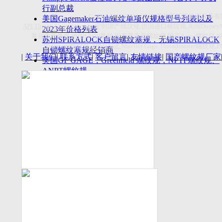
付数量首超空客
行副总裁
Copyright(C)2026-2027
苏州斯托茨机电设备有
美国Gagemaker石油螺纹单项仪规格型号列表以及
API Thread Gage
, Sitemap,
定制国产螺纹规
,
德国进口螺纹规
,
美国
Dorsey
2023年价格列表
莱尔麦斯量规
,
德国
LMW
量规
,
国产爱克母螺纹规
,
国产
Acme
螺纹规
,
苏州SPIRALOCK自锁螺纹塞规，无锡SPIRALOCK
Titecswiss
螺纹规
,
API GAGE
,Mueller Gage,Threadmaster
螺纹规
,
自锁螺纹塞规经销商
|
关于我们
|
联系方式
|
客户留言
|
友情链接
|
国产螺纹规厂家
美国GF GAGE，Greenfield 螺纹规，NPTF螺纹规、
ANPT螺纹规
德国LMW进口UNJ螺纹环塞规与美国VTG进口UNJ
环塞规的区别
中国计量院为“夸父一号”卫星载荷提供标定
美国NDT Supply.com, Inc.中国区服务商，可以提供
优质的NDT服务
新能源汽车产业计量研讨会在中国计量科学研究院
成功举办