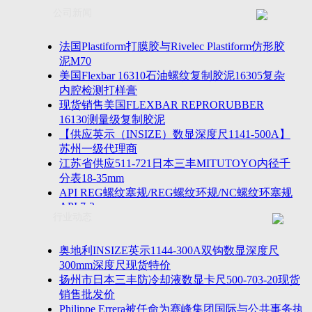
联系方式
士TESA测高仪、德国Mahr马尔粗糙度仪、数显深度尺、
公司新闻
客户留言
密圆度仪、Marposs气动量仪、Trimos测高仪、海克斯康
诚聘英才
影像仪、英国Zodiac gauge、英国Original Gauge螺纹规等
法国Plastiform打膜胶与Rivelec Plastiform仿形胶
泥M70
美国Flexbar 16310石油螺纹复制胶泥16305复杂
内腔检测打样膏
现货销售美国FLEXBAR REPRORUBBER
16130测量级复制胶泥
【供应英示（INSIZE）数显深度尺1141-500A】
苏州一级代理商
江苏省供应511-721日本三丰MITUTOYO内径千
分表18-35mm
API REG螺纹塞规/REG螺纹环规/NC螺纹环塞规
API 7-2
行业动态
苏州市万濠卧式投影仪CPJ-3020W/CPJ-4025W代
理商
美国B2段差尺/间隙段差尺GAPSG/NMSG/GRIP-
奥地利INSIZE英示1144-300A双钩数显深度尺
004/CFM-095代理商
300mm深度尺现货特价
2023年美国Universal Punch圆度仪价格表，国产
扬州市日本三丰防冷却液数显卡尺500-703-20现货
定制跳动量仪
销售批发价
波音一季度营收增近三成超预期，近五年季度交
Philippe Errera被任命为赛峰集团国际与公共事务执