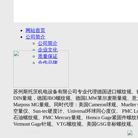
网站首页
公司简介
公司简介
企业文化
质量保证
合作品牌
名誉客户
产品展示
新闻动态
公司新闻
苏州斯托茨机电设备有限公司专业代理德国进口螺纹规、
行业动态
DIN量规，德国JBO螺纹规、德国LMW莱尔麦斯量规、意
设备展厅
Marposs MG量规。同时代理：美国Cameron球规、Mueller 
资料下载
空量仪、Sun-tec硬度计、Universal环球同心度仪、 PMC Lone
视频下载
石油螺纹规、PMC Mercury量规、Hemco Gage紧固件螺
资料下载
Vermont Gage针规、VTG螺纹规、美国GSG非标螺纹规、
软件下载
Threadcheck航空螺纹规、 Westport医疗螺纹规、英国Threadm
公司简介
联系我们
惠氏螺纹规、Tru-thread石油螺纹规、美国Gagemaker单