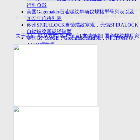
付数量首超空客
行副总裁
Copyright(C)2026-2027
苏州斯托茨机电设备有
美国Gagemaker石油螺纹单项仪规格型号列表以及
API Thread Gage
, Sitemap,
定制国产螺纹规
,
德国进口螺纹规
,
美国
Dorsey
2023年价格列表
莱尔麦斯量规
,
德国
LMW
量规
,
国产爱克母螺纹规
,
国产
Acme
螺纹规
,
苏州SPIRALOCK自锁螺纹塞规，无锡SPIRALOCK
Titecswiss
螺纹规
,
API GAGE
,Mueller Gage,Threadmaster
螺纹规
,
自锁螺纹塞规经销商
|
关于我们
|
联系方式
|
客户留言
|
友情链接
|
国产螺纹规厂家
美国GF GAGE，Greenfield 螺纹规，NPTF螺纹规、
ANPT螺纹规
德国LMW进口UNJ螺纹环塞规与美国VTG进口UNJ
环塞规的区别
中国计量院为“夸父一号”卫星载荷提供标定
美国NDT Supply.com, Inc.中国区服务商，可以提供
优质的NDT服务
新能源汽车产业计量研讨会在中国计量科学研究院
成功举办