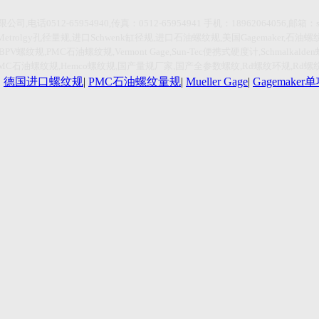
限公司
,
电话
0512-65954940,传真：0512-65954941
手机：
18962064056,
邮箱：
Metrolgy
孔径量规
,
进口
Schwenk
缸径规
,
进口石油螺纹规
,
美国
Gagemaker,
石油螺
HBPV
螺纹规
,PMC
石油螺纹规
,Vermont Gage,Sun-Tec
便携式硬度计
,Schmalkalden
PMC
石油螺纹规
,Hemco
螺纹规
,
国产量规厂家
,
国产全参数螺纹
,Rd
螺纹环规
,Rd
螺
|
德国进口螺纹规
|
PMC石油螺纹量规
|
Mueller Gage
|
Gagemake