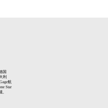
德国
大利
Gage航
 Star
纹规、
aster
项仪，瑞