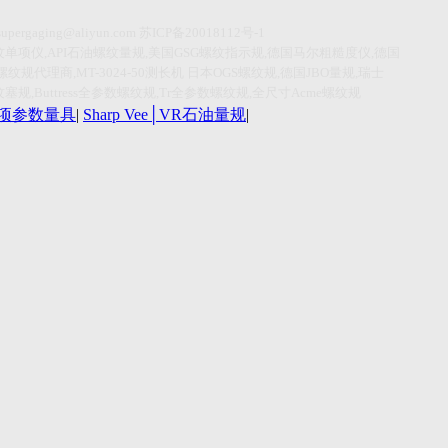
supergaging@aliyun.com
苏
ICP
备
20018112
号
-1
纹单项仪
,API
石油螺纹量规
,
美国
GSG
螺纹指示规
,
德国马尔粗糙度仪
,
德国
螺纹规代理商
,MT-3024-50
测长机
日本
OGS
螺纹规
,
德国
JBO
量规
,
瑞士
纹塞规
,Buttress
全参数螺纹规
,Tr
全参数螺纹规
,
全尺寸
Acme
螺纹规
r单项参数量具
|
Sharp Vee│VR石油量规
|