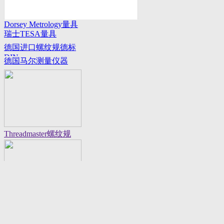
Dorsey Metrology量具
瑞士TESA量具
系列
德国进口螺纹规德标
DIN
德国马尔测量仪器
Threadmaster螺纹规
Flexbar 16130