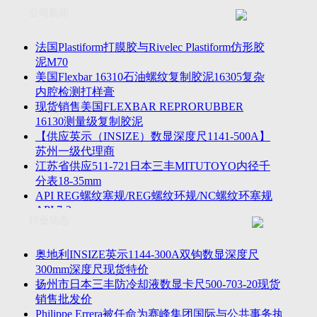
联系方式
士TESA测高仪、德国Mahr马尔粗糙度仪、数显深度尺、东精
公司新闻
客户留言
密圆度仪、Marposs气动量仪、Trimos测高仪、海克斯康三坐标
诚聘英才
影像仪、英国Zodiac gauge、英国Original Gauge螺纹规等。
法国Plastiform打膜胶与Rivelec Plastiform仿形胶
泥M70
美国Flexbar 16310石油螺纹复制胶泥16305复杂
内腔检测打样膏
现货销售美国FLEXBAR REPRORUBBER
16130测量级复制胶泥
【供应英示（INSIZE）数显深度尺1141-500A】
苏州一级代理商
江苏省供应511-721日本三丰MITUTOYO内径千
分表18-35mm
API REG螺纹塞规/REG螺纹环规/NC螺纹环塞规
API 7-2
行业动态
苏州市万濠卧式投影仪CPJ-3020W/CPJ-4025W代
理商
美国B2段差尺/间隙段差尺GAPSG/NMSG/GRIP-
奥地利INSIZE英示1144-300A双钩数显深度尺
004/CFM-095代理商
300mm深度尺现货特价
2023年美国Universal Punch圆度仪价格表，国产
扬州市日本三丰防冷却液数显卡尺500-703-20现货
定制跳动量仪
销售批发价
波音一季度营收增近三成超预期，近五年季度交
Philippe Errera被任命为赛峰集团国际与公共事务执