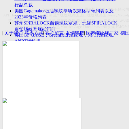
付数量首超空客
行副总裁
Copyright(C)2026-2027
苏州斯托茨机电设备有限公
美国Gagemaker石油螺纹单项仪规格型号列表以及
API Thread Gage
, Sitemap,
定制国产螺纹规
,
德国进口螺纹规
,
美国
DorseyMetrol
2023年价格列表
莱尔麦斯量规
,
德国
LMW
量规
,
国产爱克母螺纹规
,
国产
Acme
螺纹规
,HBPV
苏州SPIRALOCK自锁螺纹塞规，无锡SPIRALOCK
Titecswiss
螺纹规
,
API GAGE
,Mueller Gage,Threadmaster
螺纹规
,PMC
石
自锁螺纹塞规经销商
|
关于我们
|
联系方式
|
客户留言
|
友情链接
|
国产螺纹规厂家
|
德
美国GF GAGE，Greenfield 螺纹规，NPTF螺纹规、
ANPT螺纹规
德国LMW进口UNJ螺纹环塞规与美国VTG进口UNJ
环塞规的区别
中国计量院为“夸父一号”卫星载荷提供标定
美国NDT Supply.com, Inc.中国区服务商，可以提供
优质的NDT服务
新能源汽车产业计量研讨会在中国计量科学研究院
成功举办