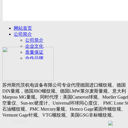
网站首页
公司简介
公司简介
企业文化
质量保证
合作品牌
名誉客户
产品展示
新闻动态
公司新闻
苏州斯托茨机电设备有限公司专业代理德国进口螺纹规、德国
行业动态
DIN量规，德国JBO螺纹规、德国LMW莱尔麦斯量规、意大利
设备展厅
Marposs MG量规。同时代理：美国Cameron球规、Mueller Gag
资料下载
空量仪、Sun-tec硬度计、Universal环球同心度仪、 PMC Lone St
视频下载
石油螺纹规、PMC Mercury量规、Hemco Gage紧固件螺纹规、
资料下载
Vermont Gage针规、VTG螺纹规、美国GSG非标螺纹规、
软件下载
Threadcheck航空螺纹规、 Westport医疗螺纹规、英国Threadmast
公司简介
联系我们
惠氏螺纹规、Tru-thread石油螺纹规、美国Gagemaker单项仪，