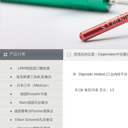
产品分类
您现在的位置：
Gagemaker中径
LMW德国进口螺纹规
Digimatic Holtest (三
海克斯康三坐标,影像仪
日本三丰（Mitutoyo）
共1条 每页20条 页次：1/1
德国Kroeplin卡规
Mahr德国马尔量仪
德国费希尔Fischer测厚仪
Oskar Schwenk孔径量仪