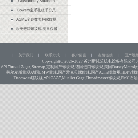
Glastonbury Southern
Bowers宝禾孔径千分尺
ASME全参数美标螺纹规
欧美进口螺纹规,测量仪器
|
关于我们
|
联系方式
|
客户留言
|
友情链接
|
国产螺
Copyright(C)2026-2027
苏州斯托茨机电设备有限公司
,
, Sitemap,
定制国产螺纹规
,
德国进口螺纹规
,
美国
DorseyMetrolg
API Thread Gage
莱尔麦斯量规
,
德国
LMW
量规
,
国产爱克母螺纹规
,
国产
Acme
螺纹规
,HBPV
螺
Titecswiss
螺纹规
,
,Mueller Gage,Threadmaster
螺纹规
,PMC
石油
API GAGE