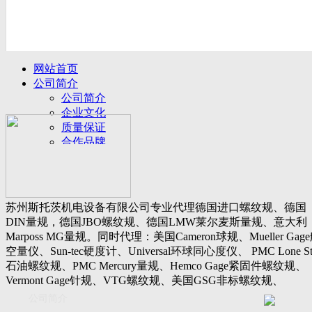
网站首页
公司简介
公司简介
企业文化
质量保证
合作品牌
名誉客户
产品展示
新闻动态
公司新闻
苏州斯托茨机电设备有限公司专业代理德国进口螺纹规、德国
行业动态
DIN量规，德国JBO螺纹规、德国LMW莱尔麦斯量规、意大利
设备展厅
Marposs MG量规。同时代理：美国Cameron球规、Mueller Gag
资料下载
空量仪、Sun-tec硬度计、Universal环球同心度仪、 PMC Lone St
视频下载
石油螺纹规、PMC Mercury量规、Hemco Gage紧固件螺纹规、
资料下载
Vermont Gage针规、VTG螺纹规、美国GSG非标螺纹规、
软件下载
Threadcheck航空螺纹规、 Westport医疗螺纹规、英国Threadmast
公司简介
联系我们
惠氏螺纹规、Tru-thread石油螺纹规、美国Gagemaker单项仪，