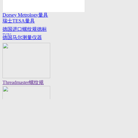
Dorsey Metrology量具
瑞士TESA量具
系列
德国进口螺纹规德标
DIN
德国马尔测量仪器
Threadmaster螺纹规
Flexbar 16130