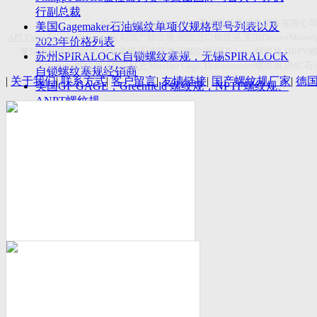
付数量首超空客
行副总裁
Copyright(C)2026-2027
苏州斯托茨机电设备有限公
美国Gagemaker石油螺纹单项仪规格型号列表以及
API Thread Gage
, Sitemap,
定制国产螺纹规
,
德国进口螺纹规
,
美国
DorseyMetrol
2023年价格列表
莱尔麦斯量规
,
德国
LMW
量规
,
国产爱克母螺纹规
,
国产
Acme
螺纹规
,HBPV
苏州SPIRALOCK自锁螺纹塞规，无锡SPIRALOCK
Titecswiss
螺纹规
,
API GAGE
,Mueller Gage,Threadmaster
螺纹规
,PMC
石
自锁螺纹塞规经销商
|
关于我们
|
联系方式
|
客户留言
|
友情链接
|
国产螺纹规厂家
|
德
美国GF GAGE，Greenfield 螺纹规，NPTF螺纹规、
ANPT螺纹规
德国LMW进口UNJ螺纹环塞规与美国VTG进口UNJ
环塞规的区别
中国计量院为“夸父一号”卫星载荷提供标定
美国NDT Supply.com, Inc.中国区服务商，可以提供
优质的NDT服务
新能源汽车产业计量研讨会在中国计量科学研究院
成功举办