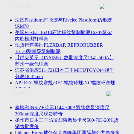
联系方式
士TESA测高仪、德国Mahr马尔粗糙度仪、数显深度尺、东精
公司新闻
客户留言
密圆度仪、Marposs气动量仪、Trimos测高仪、海克斯康三坐标
诚聘英才
影像仪、英国Zodiac gauge、英国Original Gauge螺纹规等。
法国Plastiform打膜胶与Rivelec Plastiform仿形胶
泥M70
美国Flexbar 16310石油螺纹复制胶泥16305复杂
内腔检测打样膏
现货销售美国FLEXBAR REPRORUBBER
16130测量级复制胶泥
【供应英示（INSIZE）数显深度尺1141-500A】
苏州一级代理商
江苏省供应511-721日本三丰MITUTOYO内径千
分表18-35mm
API REG螺纹塞规/REG螺纹环规/NC螺纹环塞规
API 7-2
行业动态
苏州市万濠卧式投影仪CPJ-3020W/CPJ-4025W代
理商
美国B2段差尺/间隙段差尺GAPSG/NMSG/GRIP-
奥地利INSIZE英示1144-300A双钩数显深度尺
004/CFM-095代理商
300mm深度尺现货特价
2023年美国Universal Punch圆度仪价格表，国产
扬州市日本三丰防冷却液数显卡尺500-703-20现货
定制跳动量仪
销售批发价
波音一季度营收增近三成超预期，近五年季度交
Philippe Errera被任命为赛峰集团国际与公共事务执